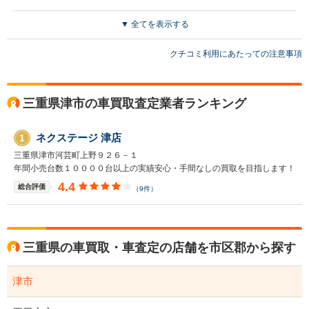
▼ 全てを表示する
買取店からの返信
お世話になっております。 株式会社ネクステージでございます。 この
クチコミ利用にあたっての注意事項
度はネクステージをご利用いただきまして誠にありがとうございまし
た。 弊社スタッフの接客をお褒め頂き光栄です。 今後もご満足いただ
けるよう精進してまいります。 スタッフ一同、またのご利用お待ちし
ております。
三重県津市の車買取査定業者ランキング
ネクステージ 津店
1
三重県津市河芸町上野９２６－１
年間小売台数１００００台以上の実績安心・手間なしの買取を目指します！
4.4
総合評価
（9件）
三重県の車買取・車査定の店舗を市区郡から探す
津市