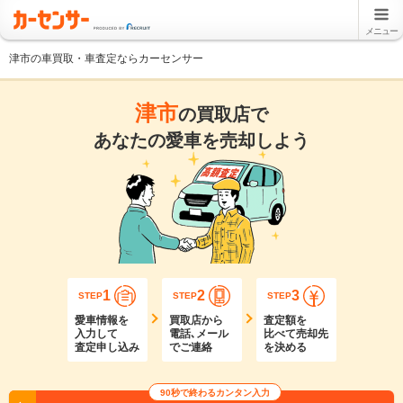
メニュー
津市の車買取・車査定ならカーセンサー
津市
の買取店で
あなたの愛車を売却しよう
1
2
3
STEP
STEP
STEP
愛車情報を
買取店から
査定額を
入力して
電話､メール
比べて売却先
査定申し込み
でご連絡
を決める
90秒で終わるカンタン入力