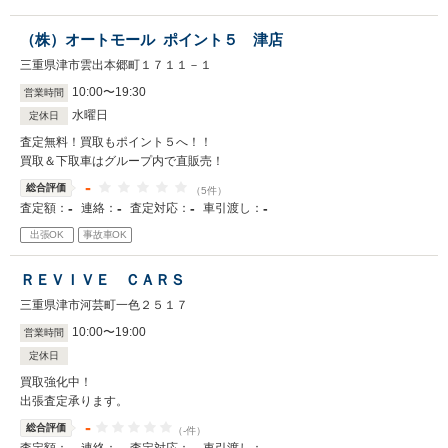
（株）オートモール ポイント５ 津店
三重県津市雲出本郷町１７１１－１
10
:
00
〜
19
:
30
営業時間
水曜日
定休日
査定無料！買取もポイント５へ！！
買取＆下取車はグループ内で直販売！
-
総合評価
（5件）
-
-
-
-
査定額：
連絡：
査定対応：
車引渡し：
出張OK
事故車OK
ＲＥＶＩＶＥ ＣＡＲＳ
三重県津市河芸町一色２５１７
10
:
00
〜
19
:
00
営業時間
定休日
買取強化中！
出張査定承ります。
-
総合評価
（-件）