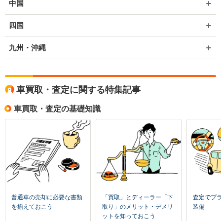
中国
四国
九州・沖縄
車買取・査定に関する特集記事
車買取・査定の基礎知識
普通車の売却に必要な書類
「買取」とディーラー「下
査定でプ
を揃えておこう
取り」のメリット・デメリ
装備
ットを知っておこう