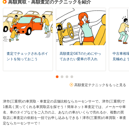
高額買取・高額査定のテクニックを紹介
査定でチェックされるポイ
高額査定GETのためにやっ
中古車相
ントを知っておこう
ておきたい愛車の手入れ
見極めよ
高額査定テクニックをもっと見る
津市(三重県)の車買取・車査定の店舗比較ならカーセンサーで。津市(三重県)で
1番高く買ってくれる車買取店を探そう！簡単ネット車査定では、メーカーや車
名、車のタイプなどをご入力の上、あなたの車がいくらで売れるか、複数の買
取店に車査定の依頼を一括でお申し込みもできる！津市(三重県)の車買取・車査
定ならカーセンサーで！