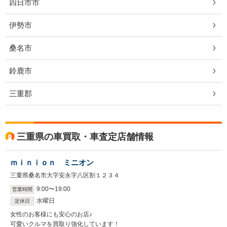
四日市市
伊勢市
桑名市
鈴鹿市
三重郡
三重県の車買取・車査定店舗情報
ｍｉｎｉｏｎ ミニオン
三重県桑名市大字安永字八区割１２３４
9
:
00
〜
19
:
00
営業時間
水曜日
定休日
女性のお客様にも安心のお店♪
可愛いクルマを買取り強化しています！