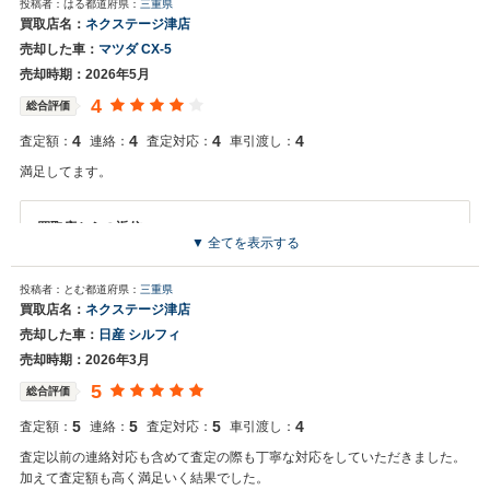
投稿者：はる
都道府県：
三重県
お世話になっております。株式会社ネクステージでございます。この
買取店名：
ネクステージ津店
度はネクステージをご利用いただきまして誠にありがとうございまし
売却した車：
マツダ CX-5
た。弊社ではヴェルファイアのようなミニバンの専門店を展開してい
る関係もあり、大変得意な車種となっております。ミニバンの他にも
売却時期：2026年5月
輸入車やSUV、軽自動車などの各種専門店を展開しているため、また
4
総合評価
機会がございましたら是非お力添えできれば幸いでございます。今後
とも宜しくお願い申し上げます。
4
4
4
4
査定額：
連絡：
査定対応：
車引渡し：
満足してます。
買取店からの返信
▼ 全てを表示する
お世話になっております。株式会社ネクステージでございます。この
度はネクステージをご利用いただきまして誠にありがとうございまし
投稿者：とむ
都道府県：
三重県
た。今後もご満足いただけるよう精進してまいります。スタッフ一
買取店名：
ネクステージ津店
同、またのご利用お待ちしております。
売却した車：
日産 シルフィ
売却時期：2026年3月
5
総合評価
5
5
5
4
査定額：
連絡：
査定対応：
車引渡し：
査定以前の連絡対応も含めて査定の際も丁寧な対応をしていただきました。
加えて査定額も高く満足いく結果でした。