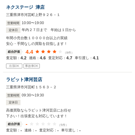
ネクステージ 津店
三重県津市河芸町上野９２６－１
10
:
00
〜
19
:
00
営業時間
年内２７日まで 年始は１日から
定休日
年間小売台数１００００台以上の実績
安心・手間なしの買取を目指します！
4.4
総合評価
（9件）
4.2
4.6
4.7
4.1
査定額：
連絡：
査定対応：
車引渡し：
出張OK
事故車OK
ラビット津河芸店
三重県津市河芸町１５６３－２
09
:
30
〜
19
:
30
営業時間
定休日
高価買取ならラビット津河芸店にお任せ
下さい！出張査定も対応しています！
-
総合評価
（5件）
-
-
-
-
査定額：
連絡：
査定対応：
車引渡し：