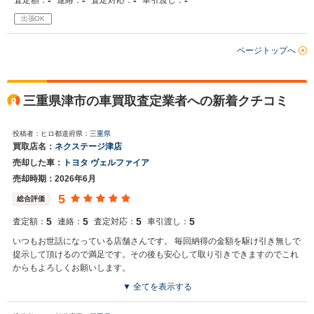
-
-
-
-
査定額：
連絡：
査定対応：
車引渡し：
出張OK
ページトップへ
三重県津市の車買取査定業者への新着クチコミ
投稿者：ヒロ
都道府県：
三重県
買取店名：
ネクステージ津店
売却した車：
トヨタ ヴェルファイア
売却時期：2026年6月
5
総合評価
5
5
5
5
査定額：
連絡：
査定対応：
車引渡し：
いつもお世話になっている店舗さんです。 毎回納得の金額を駆け引き無しで
提示して頂けるので満足です。その後も安心して取り引きできますのでこれ
からもよろしくお願いします。
▼ 全てを表示する
買取店からの返信