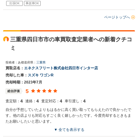
出張OK
事故車OK
ページトップへ
三重県四日市市の車買取査定業者への新着クチコ
ミ
投稿者：あ
都道府県：
三重県
買取店名：
エネクスフリート株式会社四日市インター店
売却した車：
スズキ ワゴンR
売却時期：2023年7月
5
総合評価
4
4
4
4
査定額：
連絡：
査定対応：
車引渡し：
自分が予想していたよりもはるかに高く買い取ってもらえたので良かったで
す。他の店よりも対応もすごく良く嬉しかったです。今度売却するときもま
たお願いしたいと思います。
▼ 全てを表示する