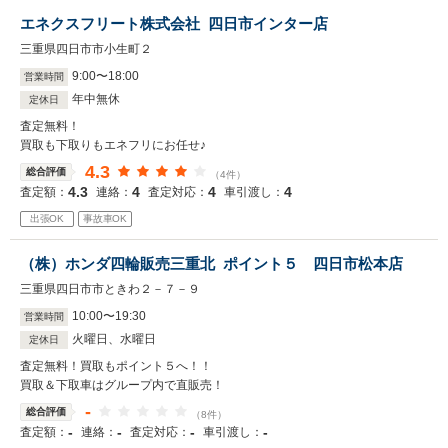
エネクスフリート株式会社 四日市インター店
三重県四日市市小生町２
9
:
00
〜
18
:
00
営業時間
年中無休
定休日
査定無料！
買取も下取りもエネフリにお任せ♪
4.3
総合評価
（4件）
4.3
4
4
4
査定額：
連絡：
査定対応：
車引渡し：
出張OK
事故車OK
（株）ホンダ四輪販売三重北 ポイント５ 四日市松本店
三重県四日市市ときわ２－７－９
10
:
00
〜
19
:
30
営業時間
火曜日、水曜日
定休日
査定無料！買取もポイント５へ！！
買取＆下取車はグループ内で直販売！
-
総合評価
（8件）
-
-
-
-
査定額：
連絡：
査定対応：
車引渡し：