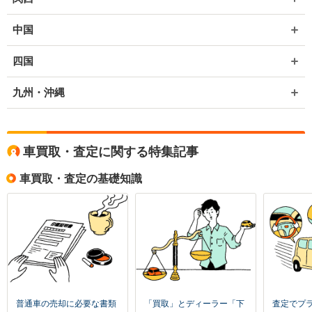
中国
四国
九州・沖縄
車買取・査定に関する特集記事
車買取・査定の基礎知識
普通車の売却に必要な書類
「買取」とディーラー「下
査定でプ