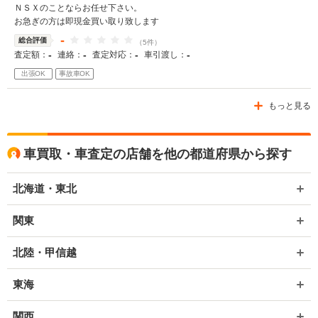
ＮＳＸのことならお任せ下さい。
お急ぎの方は即現金買い取り致します
-
総合評価
（5件）
-
-
-
-
査定額：
連絡：
査定対応：
車引渡し：
出張OK
事故車OK
もっと見る
車買取・車査定の店舗を他の都道府県から探す
北海道・東北
関東
北陸・甲信越
東海
関西