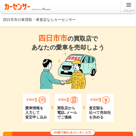
メニュー
四日市市の車買取・車査定ならカーセンサー
四日市市
の買取店で
あなたの愛車を売却しよう
1
2
3
STEP
STEP
STEP
愛車情報を
買取店から
査定額を
入力して
電話､メール
比べて売却先
査定申し込み
でご連絡
を決める
90秒で終わるカンタン入力