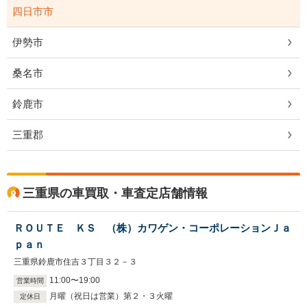
四日市市
伊勢市
桑名市
鈴鹿市
三重郡
三重県の車買取・車査定店舗情報
ＲＯＵＴＥ ＫＳ （株）カワゲン・コーポレーションＪａ
ｐａｎ
三重県鈴鹿市住吉３丁目３２－３
11
:
00
〜
19
:
00
営業時間
月曜（祝日は営業）第２・３火曜
定休日