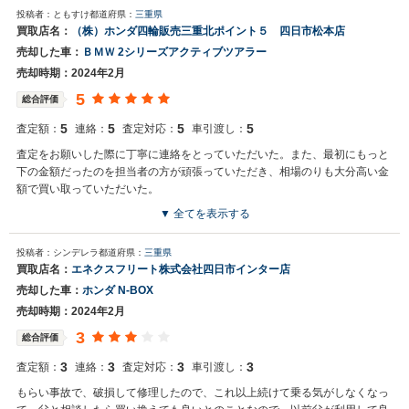
投稿者：ともすけ
都道府県：
三重県
買取店名：
（株）ホンダ四輪販売三重北ポイント５ 四日市松本店
売却した車：
ＢＭＷ 2シリーズアクティブツアラー
売却時期：2024年2月
5
総合評価
5
5
5
5
査定額：
連絡：
査定対応：
車引渡し：
査定をお願いした際に丁寧に連絡をとっていただいた。また、最初にもっと
下の金額だったのを担当者の方が頑張っていただき、相場のりも大分高い金
額で買い取っていただいた。
▼ 全てを表示する
投稿者：シンデレラ
都道府県：
三重県
買取店名：
エネクスフリート株式会社四日市インター店
売却した車：
ホンダ N-BOX
売却時期：2024年2月
3
総合評価
3
3
3
3
査定額：
連絡：
査定対応：
車引渡し：
もらい事故で、破損して修理したので、これ以上続けて乗る気がしなくなっ