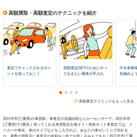
高額買取・高額査定のテクニックを紹介
査定でチェックされるポイ
高額査定GETのためにやっ
中古車相
ントを知っておこう
ておきたい愛車の手入れ
見極めよ
高額査定テクニックをもっと見る
四日市市(三重県)の車買取・車査定の店舗比較ならカーセンサーで。四日市市
(三重県)で1番高く買ってくれる車買取店を探そう！簡単ネット車査定では、メ
ーカーや車名、車のタイプなどをご入力の上、あなたの車がいくらで売れる
か、複数の買取店に車査定の依頼を一括でお申し込みもできる！四日市市(三重