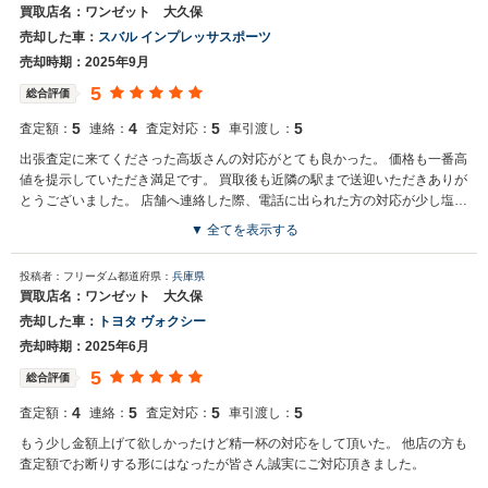
買取店名：ワンゼット 大久保
売却した車：
スバル インプレッサスポーツ
売却時期：2025年9月
5
総合評価
5
4
5
5
査定額：
連絡：
査定対応：
車引渡し：
出張査定に来てくださった高坂さんの対応がとても良かった。 価格も一番高
値を提示していただき満足です。 買取後も近隣の駅まで送迎いただきありが
とうございました。 店舗へ連絡した際、電話に出られた方の対応が少し塩っ
ほかったので星4としています。
▼ 全てを表示する
投稿者：フリーダム
都道府県：
兵庫県
買取店名：ワンゼット 大久保
売却した車：
トヨタ ヴォクシー
売却時期：2025年6月
5
総合評価
4
5
5
5
査定額：
連絡：
査定対応：
車引渡し：
もう少し金額上げて欲しかったけど精一杯の対応をして頂いた。 他店の方も
査定額でお断りする形にはなったが皆さん誠実にご対応頂きました。