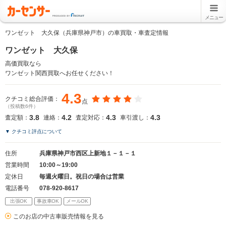
メニュー
ワンゼット 大久保（兵庫県神戸市）の車買取・車査定情報
ワンゼット 大久保
高価買取なら
ワンゼット関西買取へお任せください！
4.3
クチコミ総合評価：
点
（投稿数6件）
3.8
4.2
4.3
4.3
査定額：
連絡：
査定対応：
車引渡し：
▼ クチコミ評点について
住所
兵庫県神戸市西区上新地１－１－１
営業時間
10:00～19:00
定休日
毎週火曜日。祝日の場合は営業
電話番号
078-920-8617
出張OK
事故車OK
メールOK
このお店の中古車販売情報を見る