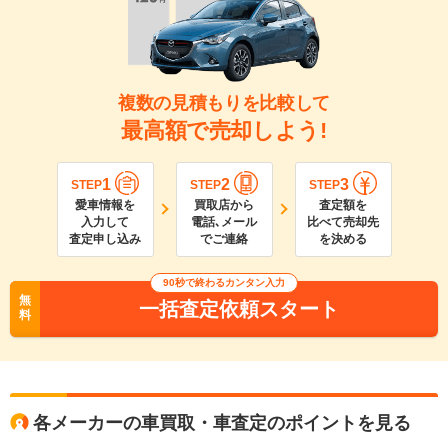
複数の見積もりを比較して
最高額で売却しよう!
1
2
3
STEP
STEP
STEP
愛車情報を
買取店から
査定額を
入力して
電話､メール
比べて売却先
査定申し込み
でご連絡
を決める
90
秒で終わるカンタン入力
無
一括査定依頼スタート
料
各メーカーの車買取・車査定のポイントを見る