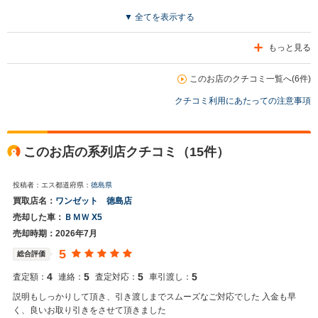
▼ 全てを表示する
もっと見る
このお店のクチコミ一覧へ(6件)
クチコミ利用にあたっての注意事項
このお店の系列店クチコミ（15件）
投稿者：エス
都道府県：
徳島県
買取店名：
ワンゼット 徳島店
売却した車：
ＢＭＷ X5
売却時期：2026年7月
5
総合評価
4
5
5
5
査定額：
連絡：
査定対応：
車引渡し：
説明もしっかりして頂き、引き渡しまでスムーズなご対応でした 入金も早
く、良いお取り引きをさせて頂きました