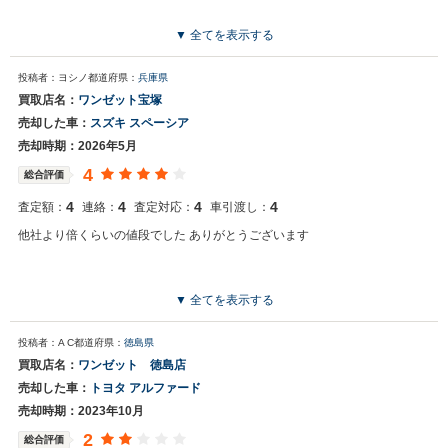
▼ 全てを表示する
投稿者：ヨシノ
都道府県：
兵庫県
買取店名：
ワンゼット宝塚
売却した車：
スズキ スペーシア
売却時期：2026年5月
4
総合評価
4
4
4
4
査定額：
連絡：
査定対応：
車引渡し：
他社より倍くらいの値段でした ありがとうございます
▼ 全てを表示する
投稿者：A C
都道府県：
徳島県
買取店名：
ワンゼット 徳島店
売却した車：
トヨタ アルファード
売却時期：2023年10月
2
総合評価