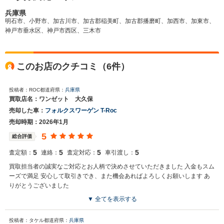
兵庫県
明石市、小野市、加古川市、加古郡稲美町、加古郡播磨町、加西市、加東市、
神戸市垂水区、神戸市西区、三木市
このお店のクチコミ（6件）
投稿者：ROC
都道府県：
兵庫県
買取店名：ワンゼット 大久保
売却した車：
フォルクスワーゲン T-Roc
売却時期：2026年1月
5
総合評価
5
5
5
5
査定額：
連絡：
査定対応：
車引渡し：
買取担当者の誠実なご対応とお人柄で決めさせていただきました 入金もスム
ーズで満足 安心して取引きでき、また機会あればよろしくお願いします あ
りがとうございました
▼ 全てを表示する
投稿者：タケル
都道府県：
兵庫県