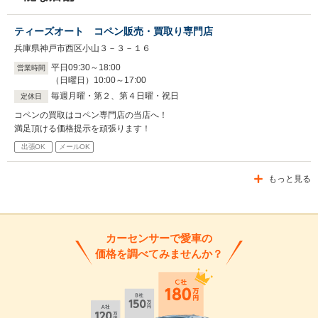
ティーズオート コペン販売・買取り専門店
兵庫県神戸市西区小山３－３－１６
平日
09
:
30
～
18
:
00
営業時間
（日曜日）
10
:
00
～
17
:
00
毎週月曜・第２、第４日曜・祝日
定休日
コペンの買取はコペン専門店の当店へ！
満足頂ける価格提示を頑張ります！
出張OK
メールOK
もっと見る
カーセンサーで愛車の
価格を調べてみませんか？