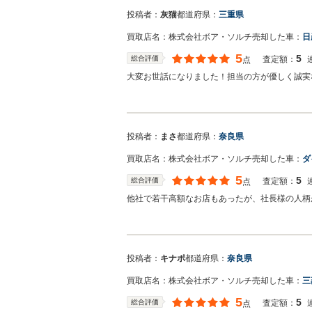
投稿者：
灰猫
都道府県：
三重県
買取店名：
株式会社ボア・ソルチ
売却した車：
日
5
5
総合評価
査定額：
点
大変お世話になりました！担当の方が優しく誠実
投稿者：
まさ
都道府県：
奈良県
買取店名：
株式会社ボア・ソルチ
売却した車：
ダ
5
5
総合評価
査定額：
点
他社で若干高額なお店もあったが、社長様の人柄
投稿者：
キナポ
都道府県：
奈良県
買取店名：
株式会社ボア・ソルチ
売却した車：
三
5
5
総合評価
査定額：
点