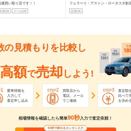
高価買い取り店です！！
フェラーリ・アストン・ロータス大歓
出張OK
メールOK
出張OK
数の見積もりを比較し
高額
売却
で
しよう!
1
2
3
P
STEP
STEP
愛車情報を
買取店から
査定額
入力して
電話、メール
比べて
査定申し込み
でご連絡
を決め
90秒
相場情報を確認したら簡単
入力で査定依頼！
90秒で終わるカンタン入力