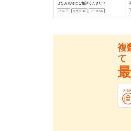
ぜひお気軽にご相談ください！
出張OK
事故車OK
メールOK
複
て
最
STE