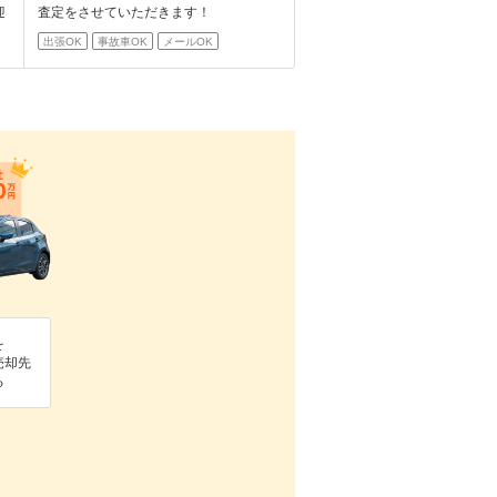
迎
査定をさせていただきます！
出張OK
事故車OK
メールOK
を
売却先
る