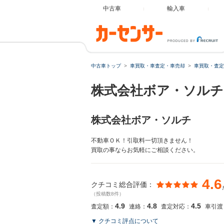
中古車
輸入車
中古車トップ
車買取・車査定・車売却
車買取・査定
株式会社ボア・ソルチ
株式会社ボア・ソルチ
不動車ＯＫ！引取料一切頂きません！
買取の事ならお気軽にご相談ください。
4.6
クチコミ総合評価：
（投稿数8件）
4.9
4.8
4.5
査定額：
連絡：
査定対応：
車引渡
▼ クチコミ評点について