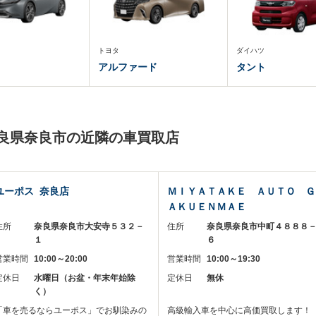
トヨタ
ダイハツ
アルファード
タント
奈良県奈良市の近隣の車買取店
ユーポス 奈良店
ＭＩＹＡＴＡＫＥ ＡＵＴＯ Ｇ
ＡＫＵＥＮＭＡＥ
住所
奈良県奈良市大安寺５３２－
住所
奈良県奈良市中町４８８８
１
６
営業時間
10:00～20:00
営業時間
10:00～19:30
定休日
水曜日（お盆・年末年始除
定休日
無休
く）
「車を売るならユーポス」でお馴染みの
高級輸入車を中心に高価買取します！