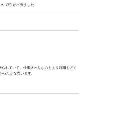
いい取引が出来ました。
いました。 弊社スタッフの接客をお褒め頂き光
く来られていて、仕事終わりなのもあり時間を遅く
かったかな思います。
いました。 お客様から頂きました、貴重なご意
車種となっております。スポーツカーの他にもミ
。 今後とも宜しくお願い申し上げます。