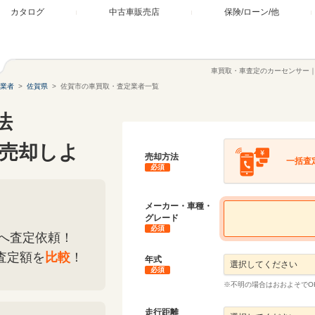
カタログ
中古車販売店
保険/ローン/他
車買取・車査定のカーセンサー
業者
佐賀県
佐賀市の車買取・査定業者一覧
法
売却しよ
売却方法
一括査
必須
メーカー・車種・
グレード
必須
へ査定依頼！
査定額を
比較
！
年式
必須
※不明の場合はおおよそでO
走行距離