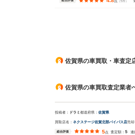
4.8
総合評価
点
（5件）
佐賀県の車買取・車査定
佐賀県の車買取査定業者
投稿者：
ドラミ
都道府県：
佐賀県
買取店名：
ネクステージ佐賀北部バイパス店
売却
5
5
総合評価
査定額：
連
点