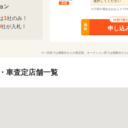
必須
ョン
※不明の場合はおおよそでO
1
は
社のみ！
90秒で終
無
0
社が入札！
申し込
料
※一括型では複数社からの査定額、オークション型では複数社から
・車査定店舗一覧