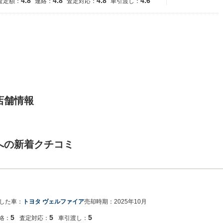
4.8
4.8
4.8
4.6
査定額：
連絡：
査定対応：
車引渡し：
店舗情報
への新着クチコミ
した車：
トヨタ ヴェルファイア
売却時期：
2025年10月
5
5
5
絡：
査定対応：
車引渡し：