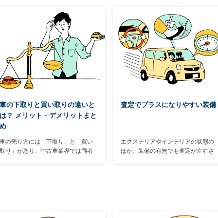
車の下取りと買い取りの違いと
査定でプラスになりやすい装備
は？ メリット・デメリットまと
め
車の売り方には「下取り」と「買い
エクステリアやインテリアの状態の
取り」があり、中古車業界では両者
ほか、装備の有無でも査定が左右さ
を明確に使い分けている。「下取
れることが多い。車種によって設定
り」と「買い取り」の違いを把握し
のないものもあるが、あればプラス
たうえで、自分により適した方法を
になりそうな装備を、下記で解説し
選ぶことが大切。そこで両者のメリ
よう。
ットとデメリット、オトクに車を売
るためのポイント、手続きの方法な
どを解説する。まずは両者の違いか