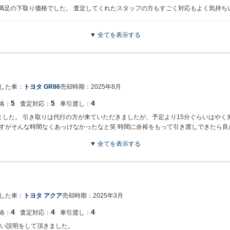
大満足の下取り価格でした。 査定してくれたスタッフの方もすごく対応もよく気持ち
▼ 全てを表示する
ジでございます。 この度はネクステージをご利用いただきまして誠にありがとうござ
まいります。 スタッフ一同、またのご利用お待ちしております。
した車：
トヨタ GR86
売却時期：
2025年8月
5
5
4
絡：
査定対応：
車引渡し：
ました。 引き取りは代行の方が来ていただきましたが、予定より15分ぐらいはや
すがそんな時間なくあっけなかったなと笑 時間に余裕をもって引き渡しできたら良
▼ 全てを表示する
ジでございます。 この度はネクステージをご利用いただきまして誠にありがとうござ
社ではGR86のようなスポーツカーの専門店を展開している関係もあり、大変得意な
開しているため、また機会がございましたら是非お力添えできれば幸いでございます
した車：
トヨタ アクア
売却時期：
2025年3月
4
4
4
絡：
査定対応：
車引渡し：
すい説明をして頂きました。