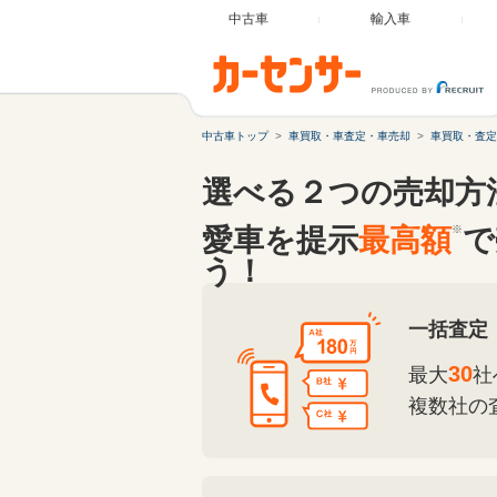
中古車
輸入車
中古車トップ
車買取・車査定・車売却
車買取・査定
選べる２つの売却方
愛車を提示
最高額
※
で
う！
一括査定
30
最大
社
複数社の