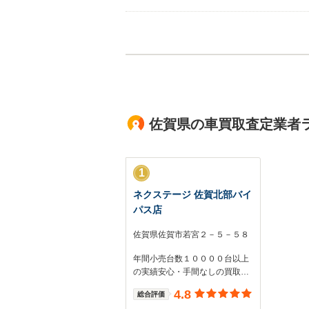
買取店からの返信
お世話になっております。 株式会社ネクステー
てまいります。 スタッフ一同、またのご利用お
佐賀県の車買取査定業者
1
ネクステージ 佐賀北部バイ
パス店
佐賀県佐賀市若宮２－５－５８
年間小売台数１００００台以上
の実績安心・手間なしの買取を
目指します！
4.8
総合評価