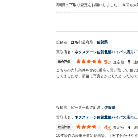
3回目の下取り査定をお願いしました。 今回も
買取店からの返信
お世話になっております。 株式会社ネクステー
栄です。 今後もご満足いただけるよう精進して
投稿者：
はち
都道府県：
佐賀県
買取店名：
ネクステージ佐賀北部バイパス店
売却
5
5
総合評価
査定額：
連
点
こちらの売却条件を含め1番高く買い取って頂け
してましたが、最後に写真とかとりたかったので
買取店からの返信
お世話になっております。 株式会社ネクステー
見を真摯に受け止め改善に努めていきます。 弊
投稿者：
ピーター
都道府県：
佐賀県
ニバンやSUV、軽自動車などの各種専門店を展
買取店名：
ネクステージ佐賀北部バイパス店
売却
4
4
総合評価
査定額：
連
点
10年経過の愛車を査定結果等、丁寧で分かりや