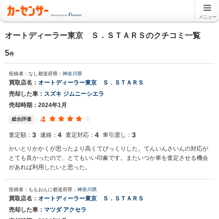
メニュー
オートディーラー東京 Ｓ．ＳＴＡＲＳのクチコミ一覧
5
件
投稿者：なし
都道府県：
神奈川県
買取店名：
オートディーラー東京 Ｓ．ＳＴＡＲＳ
売却した車：
スズキ ジムニーシエラ
売却時期：2024年1月
4
総合評価
3
4
4
3
査定額：
連絡：
査定対応：
車引渡し：
かいとりかかくが思ったより高くてびっくりした。てんいんさいんの対応が
とても良かったので、とてもいい印象です。またいつか車を査定させる機会
があれば利用したいと思った。
投稿者：ももおんに
都道府県：
神奈川県
買取店名：
オートディーラー東京 Ｓ．ＳＴＡＲＳ
売却した車：
マツダ アクセラ