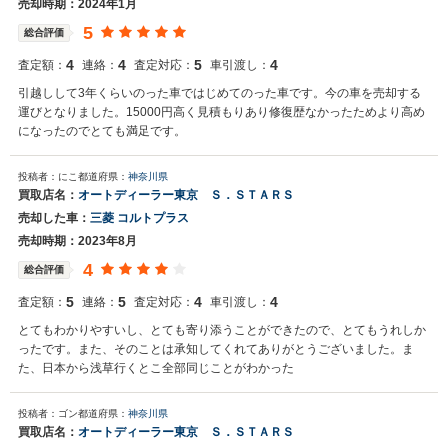
売却時期：2024年1月
5
総合評価
4
4
5
4
査定額：
連絡：
査定対応：
車引渡し：
引越しして3年くらいのった車ではじめてのった車です。今の車を売却する
運びとなりました。15000円高く見積もりあり修復歴なかったためより高め
になったのでとても満足です。
投稿者：にこ
都道府県：
神奈川県
買取店名：
オートディーラー東京 Ｓ．ＳＴＡＲＳ
売却した車：
三菱 コルトプラス
売却時期：2023年8月
4
総合評価
5
5
4
4
査定額：
連絡：
査定対応：
車引渡し：
とてもわかりやすいし、とても寄り添うことができたので、とてもうれしか
ったです。また、そのことは承知してくれてありがとうございました。ま
た、日本から浅草行くとこ全部同じことがわかった
投稿者：ゴン
都道府県：
神奈川県
買取店名：
オートディーラー東京 Ｓ．ＳＴＡＲＳ