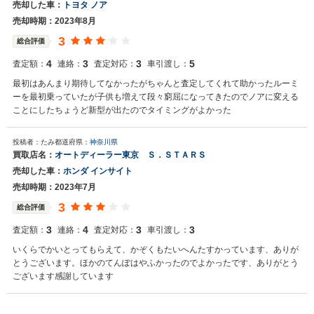
売却した車：
トヨタ ノア
売却時期：2023年8月
3
総合評価
4
3
3
5
査定額：
連絡：
査定対応：
車引渡し：
最初はあんまり期待してなかったがちゃんと査定してくれて助かったルーミ
ーを最初乗っていたが子供も増えて段々窮屈になってきたのでノアに変える
ことにしたちょうど新型が出たのでタイミングがよかった
投稿者：たみ
都道府県：
神奈川県
買取店名：
オートディーラー東京 Ｓ．ＳＴＡＲＳ
売却した車：
ホンダ インサイト
売却時期：2023年7月
3
総合評価
3
4
3
3
査定額：
連絡：
査定対応：
車引渡し：
いくらでかいとってもらえて、かぞくもたいへんたすかっています、ありが
とうございます。ほかのてんぽはやふかったのでよかったです、ありがとう
ございます感謝しています