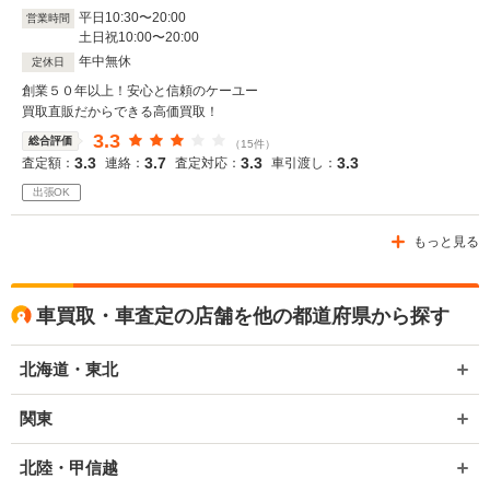
平日
10
:
30
〜
20
:
00
営業時間
土日祝
10
:
00
〜
20
:
00
年中無休
定休日
創業５０年以上！安心と信頼のケーユー
買取直販だからできる高価買取！
3.3
総合評価
（15件）
3.3
3.7
3.3
3.3
査定額：
連絡：
査定対応：
車引渡し：
出張OK
もっと見る
車買取・車査定の店舗を他の都道府県から探す
北海道・東北
関東
北陸・甲信越