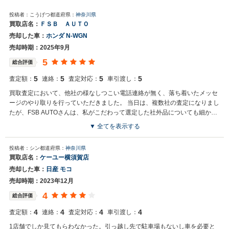
投稿者：こうげつ
都道府県：
神奈川県
買取店名：
ＦＳＢ ＡＵＴＯ
売却した車：
ホンダ N-WGN
売却時期：2025年9月
5
総合評価
5
5
5
5
査定額：
連絡：
査定対応：
車引渡し：
買取査定において、他社の様なしつこい電話連絡が無く、落ち着いたメッセ
ージのやり取りを行っていただきました。 当日は、複数社の査定になりまし
たが、FSB AUTOさんは、私がこだわって選定した社外品についても細かく
やり取りを行い、一番高く評価いただいたと思います。 また、圧迫、強要、
▼ 全てを表示する
決断を急がせる、ということは全く無く、こちらの気持ち側でやり取りをし
買取店からの返信
ていただいたと思います。 買い替え予定の車について、ディーラーオプショ
投稿者：シン
都道府県：
神奈川県
この度、良質な車両を仕入れさせていただき誠にありがとうございま
ン価格の妥当性について教えてくれたりと、総合的に車について相談できる
買取店名：
ケーユー横須賀店
す。 お客様のご売却における様々な部分で気持ちよくお取引がきたこ
印象を受けております。
売却した車：
日産 モコ
と嬉しく思います。 今後とも、お車の事をFSBAUTOにお気軽にご相
談いただければ幸いです。 今後も、お客様の満足、お手伝いを第一に
売却時期：2023年12月
考え、変わらず精一杯努めて参ります。 この度、本当に最高な仕入れ
4
総合評価
を誠にありがとうございました。 そして、口コミ誠にありがとうござ
います。 FSBAUTO一同
4
4
4
4
査定額：
連絡：
査定対応：
車引渡し：
1店舗でしか見てもらわなかった。引っ越し先で駐車場もないし車を必要と