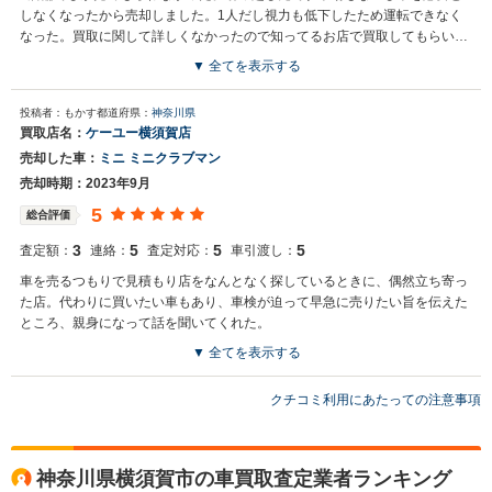
しなくなったから売却しました。1人だし視力も低下したため運転できなく
なった。買取に関して詳しくなかったので知ってるお店で買取してもらいま
した
▼ 全てを表示する
投稿者：もかす
都道府県：
神奈川県
買取店名：
ケーユー横須賀店
売却した車：
ミニ ミニクラブマン
売却時期：2023年9月
5
総合評価
3
5
5
5
査定額：
連絡：
査定対応：
車引渡し：
車を売るつもりで見積もり店をなんとなく探しているときに、偶然立ち寄っ
た店。代わりに買いたい車もあり、車検が迫って早急に売りたい旨を伝えた
ところ、親身になって話を聞いてくれた。
▼ 全てを表示する
クチコミ利用にあたっての注意事項
神奈川県横須賀市の車買取査定業者ランキング