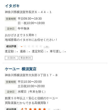
イタガキ
神奈川県横須賀市長沢６－４４－１
平日
09
:
30
〜
19
:
30
営業時間
日・祝
10
:
00
〜
19
:
00
年中無休
定休日
おかげさまで３５周年！
地域密着のイタガキにお任せください！
-
総合評価
（-件）
-
-
-
-
査定額：
連絡：
査定対応：
車引渡し：
出張OK
事故車OK
ケーユー 横須賀店
神奈川県横須賀市大矢部３丁目１７－８
平日
10
:
30
〜
20
:
00
営業時間
土日祝
10
:
00
〜
20
:
00
水曜日（年末を除く）
定休日
創業５０年以上！安心と信頼のケーユー
買取直販だからできる高価買取！
4.2
総合評価