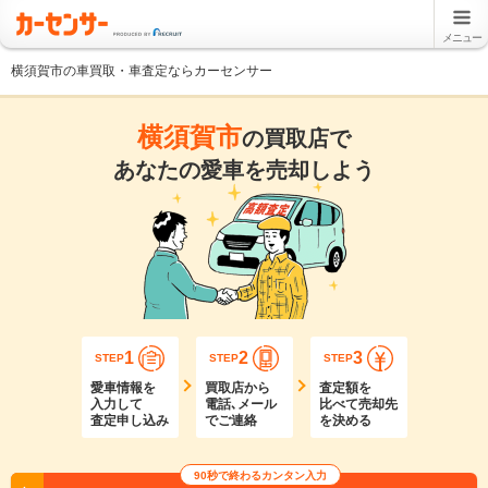
メニュー
横須賀市の車買取・車査定ならカーセンサー
横須賀市
の買取店で
あなたの愛車を売却しよう
1
2
3
STEP
STEP
STEP
愛車情報を
買取店から
査定額を
入力して
電話､メール
比べて売却先
査定申し込み
でご連絡
を決める
90秒で終わるカンタン入力