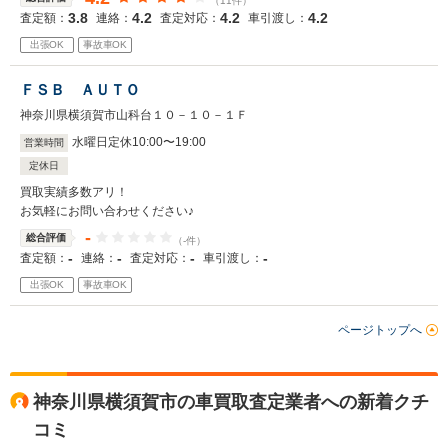
（11件）
3.8
4.2
4.2
4.2
査定額：
連絡：
査定対応：
車引渡し：
出張OK
事故車OK
ＦＳＢ ＡＵＴＯ
神奈川県横須賀市山科台１０－１０－１Ｆ
水曜日定休
10
:
00
〜
19
:
00
営業時間
定休日
買取実績多数アリ！
お気軽にお問い合わせください♪
-
総合評価
（-件）
-
-
-
-
査定額：
連絡：
査定対応：
車引渡し：
出張OK
事故車OK
ページトップへ
神奈川県横須賀市の車買取査定業者への新着クチ
コミ