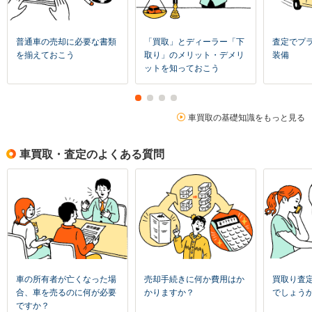
普通車の売却に必要な書類
「買取」とディーラー「下
査定でプ
を揃えておこう
取り」のメリット・デメリ
装備
ットを知っておこう
車買取の基礎知識をもっと見る
車買取・査定のよくある質問
車の所有者が亡くなった場
売却手続きに何か費用はか
買取り査
合、車を売るのに何が必要
かりますか？
でしょう
ですか？