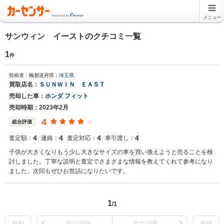
メニュー
サンウィン イーストのクチコミ一覧
1
件
投稿者：楓
都道府県：
埼玉県
買取店名：
ＳＵＮＷＩＮ ＥＡＳＴ
売却した車：
ホンダ フィット
売却時期：2023年2月
4
総合評価
4
4
4
4
査定額：
連絡：
査定対応：
車引渡し：
子供が大きくなりもう少し大きなサイズの車を買い換えようと売ることを検
討しました。丁寧な説明と査定でさまざまな情報を教えてくれて参考になり
ました。次回もぜひお世話になりたいです。
1
/1
最初
前の20件
次の20件
最後