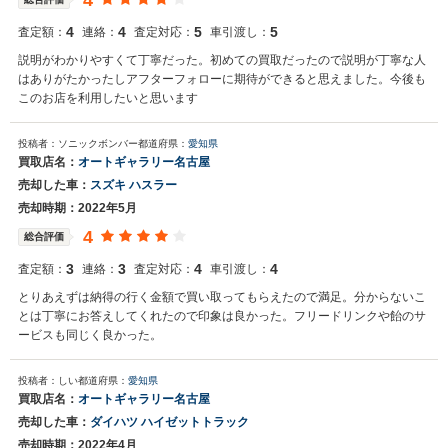
4
4
4
5
5
査定額：
連絡：
査定対応：
車引渡し：
説明がわかりやすくて丁寧だった。初めての買取だったので説明が丁寧な人
はありがたかったしアフターフォローに期待ができると思えました。今後も
このお店を利用したいと思います
投稿者：ソニックボンバー
都道府県：
愛知県
買取店名：
オートギャラリー名古屋
売却した車：
スズキ ハスラー
売却時期：2022年5月
4
総合評価
3
3
4
4
査定額：
連絡：
査定対応：
車引渡し：
とりあえずは納得の行く金額で買い取ってもらえたので満足。分からないこ
とは丁寧にお答えしてくれたので印象は良かった。フリードリンクや飴のサ
ービスも同じく良かった。
投稿者：しい
都道府県：
愛知県
買取店名：
オートギャラリー名古屋
売却した車：
ダイハツ ハイゼットトラック
売却時期：2022年4月