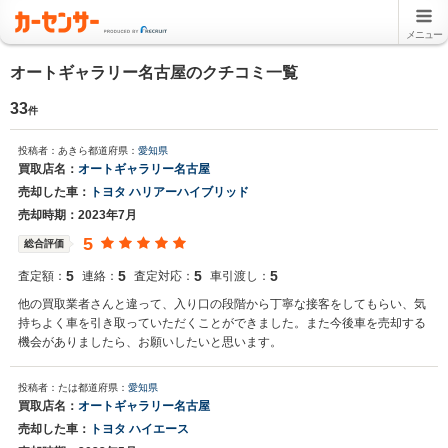
メニュー
オートギャラリー名古屋のクチコミ一覧
33
件
投稿者：あきら
都道府県：
愛知県
買取店名：
オートギャラリー名古屋
売却した車：
トヨタ ハリアーハイブリッド
売却時期：2023年7月
5
総合評価
5
5
5
5
査定額：
連絡：
査定対応：
車引渡し：
他の買取業者さんと違って、入り口の段階から丁寧な接客をしてもらい、気
持ちよく車を引き取っていただくことができました。また今後車を売却する
機会がありましたら、お願いしたいと思います。
投稿者：たは
都道府県：
愛知県
買取店名：
オートギャラリー名古屋
売却した車：
トヨタ ハイエース