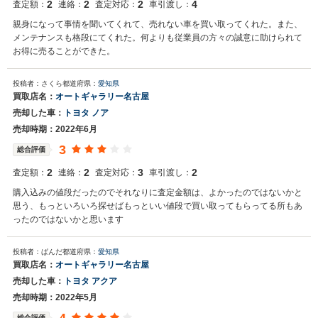
2
2
2
4
査定額：
連絡：
査定対応：
車引渡し：
親身になって事情を聞いてくれて、売れない車を買い取ってくれた。また、
メンテナンスも格段にてくれた。何よりも従業員の方々の誠意に助けられて
お得に売ることができた。
投稿者：さくら
都道府県：
愛知県
買取店名：
オートギャラリー名古屋
売却した車：
トヨタ ノア
売却時期：2022年6月
3
総合評価
2
2
3
2
査定額：
連絡：
査定対応：
車引渡し：
購入込みの値段だったのでそれなりに査定金額は、よかったのではないかと
思う、もっといろいろ探せばもっといい値段で買い取ってもらってる所もあ
ったのではないかと思います
投稿者：ぱんだ
都道府県：
愛知県
買取店名：
オートギャラリー名古屋
売却した車：
トヨタ アクア
売却時期：2022年5月
総合評価