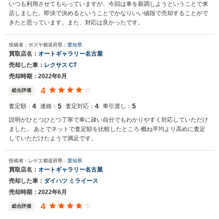
いつも利用させてもらっていますが、今回は車を新調しようということで来
店しました。即決で決めるということでかなりいい値段で売却することがで
きたと思っています。また、対応は良かったです。
投稿者：ボズヤ
都道府県：
愛知県
買取店名：
オートギャラリー名古屋
売却した車：
レクサス CT
売却時期：2022年6月
4
総合評価
4
5
4
5
査定額：
連絡：
査定対応：
車引渡し：
説明がひとつひとつ丁寧で車に疎い自分でもわかりやすく対応していただけ
ました。 あとでネットで査定額を比較したところ 概ね平均より高めに査定
していただけたようで満足です。
投稿者：レゲエ
都道府県：
愛知県
買取店名：
オートギャラリー名古屋
売却した車：
ダイハツ ミライース
売却時期：2022年6月
4
総合評価