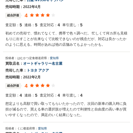
売却した車：
日産 NV350キャラバン
売却時期：2022年4月
4
総合評価
5
5
4
5
査定額：
連絡：
査定対応：
車引渡し：
初めての売却で、慣れてなくて、携帯で色々調べだ。 忙しくて何カ所も見積
もりに出すことが出来なくて比較できないのが残念だが、対応は良かったか
のように思える。時間があれば他の店舗みてもよかったかも。
投稿者：はむかつ定食
都道府県：
愛知県
買取店名：
オートギャラリー名古屋
売却した車：
トヨタ アクア
売却時期：2022年2月
4
総合評価
4
5
4
4
査定額：
連絡：
査定対応：
車引渡し：
想定よりも高額で買い取ってもらいたかったので、次回の新車の購入時に負
担が減るので、買える車の選択肢が増えたので利便性と自由度の高い車が買
いやすくなったので、満足のいく結果になった。
投稿者：くに
都道府県：
愛知県