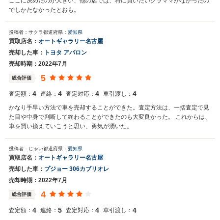
ここに決めたのが大きい、他の店では、特に買いたいクラママがなかったの
でしかたなかったとおも。
投稿者：サクラ
都道府県：
愛知県
買取店名：
オートギャラリー名古屋
売却した車：
トヨタ アバロン
売却時期：2022年7月
5
総合評価
4
4
4
4
査定額：
連絡：
査定対応：
車引渡し：
かなり手早い方法で車を売却することができた。査定方法は、一括査定で見
た目や中身で判断して終わることができたのも大変良かった。 これからは、
車を買い換えていこうと思い、勇気が湧いた。
投稿者：じゃい
都道府県：
愛知県
買取店名：
オートギャラリー名古屋
売却した車：
プジョー 306カブリオレ
売却時期：2022年7月
4
総合評価
4
5
4
4
査定額：
連絡：
査定対応：
車引渡し：