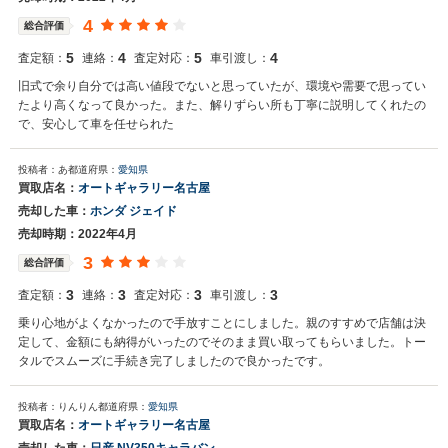
4
総合評価
5
4
5
4
査定額：
連絡：
査定対応：
車引渡し：
旧式で余り自分では高い値段でないと思っていたが、環境や需要で思ってい
たより高くなって良かった。また、解りずらい所も丁寧に説明してくれたの
で、安心して車を任せられた
投稿者：あ
都道府県：
愛知県
買取店名：
オートギャラリー名古屋
売却した車：
ホンダ ジェイド
売却時期：2022年4月
3
総合評価
3
3
3
3
査定額：
連絡：
査定対応：
車引渡し：
乗り心地がよくなかったので手放すことにしました。親のすすめで店舗は決
定して、金額にも納得がいったのでそのまま買い取ってもらいました。トー
タルでスムーズに手続き完了しましたので良かったです。
投稿者：りんりん
都道府県：
愛知県
買取店名：
オートギャラリー名古屋