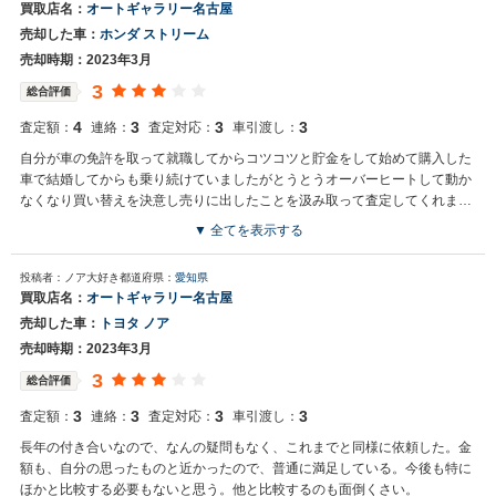
買取店名：
オートギャラリー名古屋
売却した車：
ホンダ ストリーム
売却時期：2023年3月
3
総合評価
4
3
3
3
査定額：
連絡：
査定対応：
車引渡し：
自分が車の免許を取って就職してからコツコツと貯金をして始めて購入した
車で結婚してからも乗り続けていましたがとうとうオーバーヒートして動か
なくなり買い替えを決意し売りに出したことを汲み取って査定してくれまし
た。ネット検索で見つけて良いと感じ、実際も担当者に丁寧に対応してもら
▼ 全てを表示する
い、車の情報にも詳しく嬉しかったです。
投稿者：ノア大好き
都道府県：
愛知県
買取店名：
オートギャラリー名古屋
売却した車：
トヨタ ノア
売却時期：2023年3月
3
総合評価
3
3
3
3
査定額：
連絡：
査定対応：
車引渡し：
長年の付き合いなので、なんの疑問もなく、これまでと同様に依頼した。金
額も、自分の思ったものと近かったので、普通に満足している。今後も特に
ほかと比較する必要もないと思う。他と比較するのも面倒くさい。