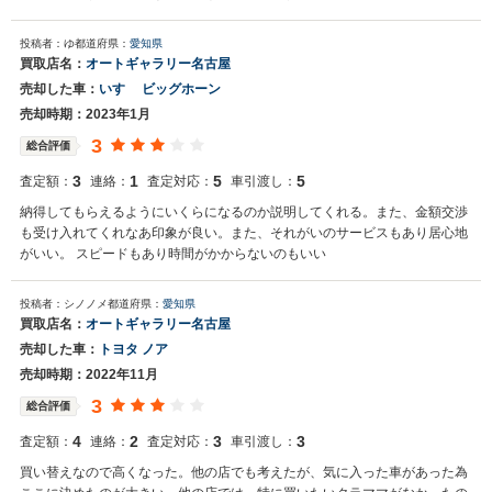
投稿者：ゆ
都道府県：
愛知県
買取店名：
オートギャラリー名古屋
売却した車：
いすゞ ビッグホーン
売却時期：2023年1月
3
総合評価
3
1
5
5
査定額：
連絡：
査定対応：
車引渡し：
納得してもらえるようにいくらになるのか説明してくれる。また、金額交渉
も受け入れてくれなあ印象が良い。また、それがいのサービスもあり居心地
がいい。 スピードもあり時間がかからないのもいい
投稿者：シノノメ
都道府県：
愛知県
買取店名：
オートギャラリー名古屋
売却した車：
トヨタ ノア
売却時期：2022年11月
3
総合評価
4
2
3
3
査定額：
連絡：
査定対応：
車引渡し：
買い替えなので高くなった。他の店でも考えたが、気に入った車があった為