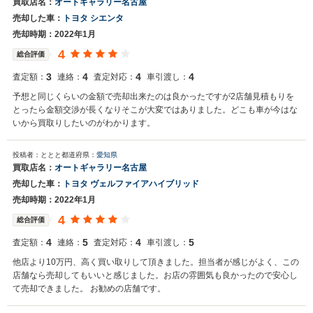
買取店名：
オートギャラリー名古屋
売却した車：
トヨタ シエンタ
売却時期：2022年1月
4
総合評価
3
4
4
4
査定額：
連絡：
査定対応：
車引渡し：
予想と同じくらいの金額で売却出来たのは良かったですが2店舗見積もりを
とったら金額交渉が長くなりそこが大変ではありました。どこも車が今はな
いから買取りしたいのがわかります。
投稿者：ととと
都道府県：
愛知県
買取店名：
オートギャラリー名古屋
売却した車：
トヨタ ヴェルファイアハイブリッド
売却時期：2022年1月
4
総合評価
4
5
4
5
査定額：
連絡：
査定対応：
車引渡し：
他店より10万円、高く買い取りして頂きました。担当者が感じがよく、この
店舗なら売却してもいいと感じました。お店の雰囲気も良かったので安心し
て売却できました。 お勧めの店舗です。