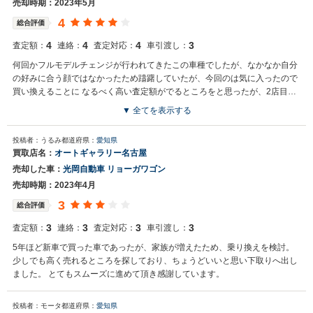
売却時期：2023年5月
4
総合評価
4
4
4
3
査定額：
連絡：
査定対応：
車引渡し：
何回かフルモデルチェンジが行われてきたこの車種でしたが、なかなか自分
の好みに合う顔ではなかったため躊躇していたが、今回のは気に入ったので
買い換えることに なるべく高い査定額がでるところをと思ったが、2店目に
して納得のいく価格が出たのでここに決めた
▼ 全てを表示する
投稿者：うるみ
都道府県：
愛知県
買取店名：
オートギャラリー名古屋
売却した車：
光岡自動車 リョーガワゴン
売却時期：2023年4月
3
総合評価
3
3
3
3
査定額：
連絡：
査定対応：
車引渡し：
5年ほど新車で買った車であったが、家族が増えたため、乗り換えを検討。
少しでも高く売れるところを探しており、ちょうどいいと思い下取りへ出し
ました。 とてもスムーズに進めて頂き感謝しています。
投稿者：モータ
都道府県：
愛知県