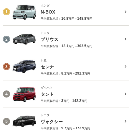
ホンダ
N-BOX
1
10.8
148.8
平均買取相場：
万円～
万円
トヨタ
プリウス
2
12.1
303.5
平均買取相場：
万円～
万円
日産
セレナ
3
8.1
292.3
平均買取相場：
万円～
万円
ダイハツ
タント
4
3
142.2
平均買取相場：
万円～
万円
トヨタ
ヴォクシー
5
9.7
372.9
平均買取相場：
万円～
万円