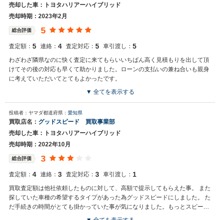
売却した車：トヨタハリアーハイブリッド
売却時期：2023年2月
5
総合評価
5
4
5
5
査定額：
連絡：
査定対応：
車引渡し：
わざわざ隣県なのに快く査定に来てもらいいちばん高く見積もりを出して頂
けてその後の対応も早くて助かりました。ローンの支払いの兼ね合いも親身
に考えていただいてとてもよかったです。
▼ 全てを表示する
買取店からの返信
投稿者：ヤマダ
都道府県：
愛知県
お世話になっております。 株式会社ネクステージでございます。 この
買取店名：
グッドスピード 買取事業部
度はネクステージをご利用いただきまして誠にありがとうございまし
売却した車：トヨタハリアーハイブリッド
た。 弊社スタッフの接客をお褒め頂き光栄です。 今後もご満足いただ
けるよう精進してまいります。 スタッフ一同、またのご利用お待ちし
売却時期：2022年10月
ております。
3
総合評価
4
3
3
1
査定額：
連絡：
査定対応：
車引渡し：
買取査定額は他社依頼したものに対して、高額で提示してもらえた事。 また
探していた車種の希望するタイプがあった為グッドスピードにしました。 た
だ手続きの時間がとても掛かっていた事が気になりました。もっとスピーデ
ィーに対応してもらえれば良かったと思います。