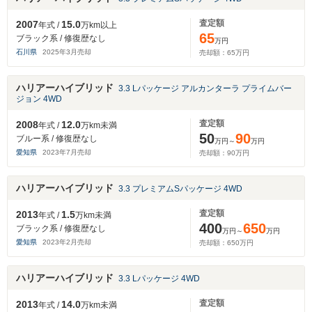
査定額
2007
15.0
年式 /
万km以上
65
ブラック系 / 修復歴なし
万円
石川県
2025
年
3
月売却
売却額：
65
万円
ハリアーハイブリッド
3.3 Lパッケージ アルカンターラ プライムバー
ジョン 4WD
査定額
2008
12.0
年式 /
万km未満
50
90
ブルー系 / 修復歴なし
万円～
万円
愛知県
2023
年
7
月売却
売却額：
90
万円
ハリアーハイブリッド
3.3 プレミアムSパッケージ 4WD
査定額
2013
1.5
年式 /
万km未満
400
650
ブラック系 / 修復歴なし
万円～
万円
愛知県
2023
年
2
月売却
売却額：
650
万円
ハリアーハイブリッド
3.3 Lパッケージ 4WD
査定額
2013
14.0
年式 /
万km未満