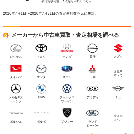
7.2
150.5
平均買取相場：
万円～
万円
2026年7月1日〜2026年7月31日の査定依頼数を元に集計。
メーカーから中古車買取・査定相場を調べる
レクサス
トヨタ
ホンダ
日産
スズキ
国産車
すべて
ダイハツ
マツダ
スバル
三菱
メルセデス
BMW
フォルクス
アウディ
ミニ
・ベンツ
ワーゲン
輸入車
すべて
ポルシェ
ボルボ
プジョー
ランド
ローバー