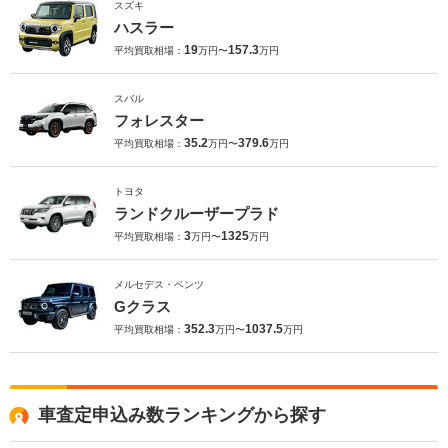
スズキ
ハスラー
19
157.3
平均買取相場：
万円〜
万円
スバル
フォレスター
35.2
379.6
平均買取相場：
万円〜
万円
トヨタ
ランドクルーザープラド
3
1325
平均買取相場：
万円〜
万円
メルセデス・ベンツ
Gクラス
352.3
1037.5
平均買取相場：
万円〜
万円
車査定申込み数ランキングから探す