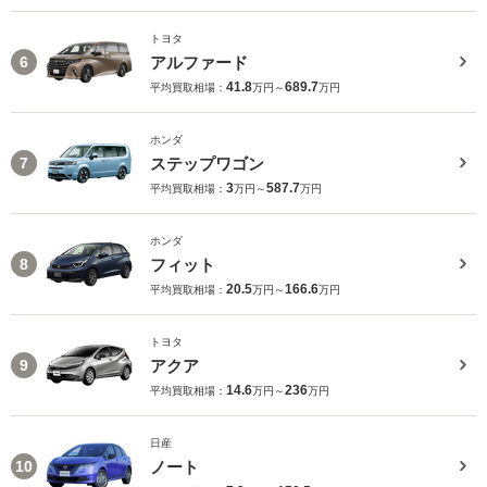
トヨタ
アルファード
6
41.8
689.7
平均買取相場：
万円～
万円
ホンダ
ステップワゴン
7
3
587.7
平均買取相場：
万円～
万円
ホンダ
フィット
8
20.5
166.6
平均買取相場：
万円～
万円
トヨタ
アクア
9
14.6
236
平均買取相場：
万円～
万円
日産
ノート
10