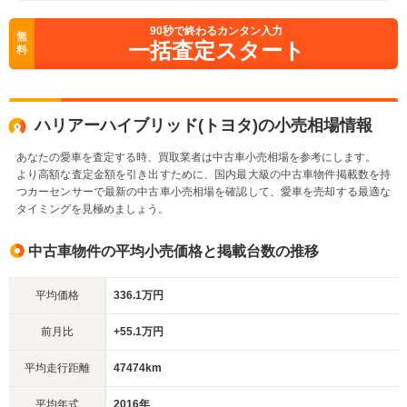
90
秒で終わるカンタン入力
無
一括査定スタート
料
ハリアーハイブリッド(トヨタ)の小売相場情報
あなたの愛車を査定する時、買取業者は中古車小売相場を参考にします。
より高額な査定金額を引き出すために、国内最大級の中古車物件掲載数を持
つカーセンサーで最新の中古車小売相場を確認して、愛車を売却する最適な
タイミングを見極めましょう。
中古車物件の平均小売価格と掲載台数の推移
平均価格
336.1万円
前月比
+55.1万円
平均走行距離
47474km
平均年式
2016年