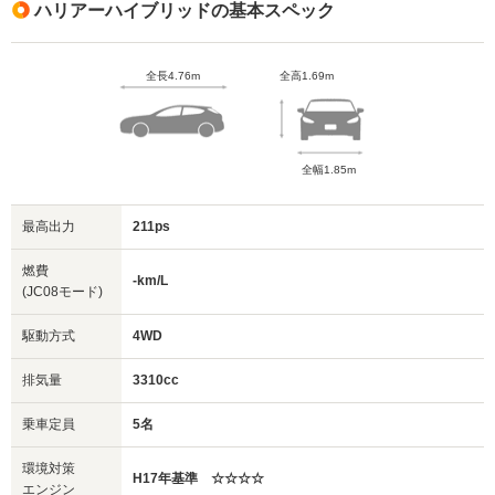
ハリアーハイブリッドの基本スペック
全長4.76m
全高1.69m
全幅1.85m
最高出力
211ps
燃費
-km/L
(JC08モード)
駆動方式
4WD
排気量
3310cc
乗車定員
5名
環境対策
H17年基準 ☆☆☆☆
エンジン