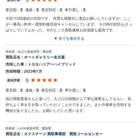
5
5
5
5
5
査定額：
連絡：
査定対応：
車引渡し：
今回で2回連続の売却です。 何度も複数社に査定お願いしていますが、ここ
が一番高い昨年一度契約後売却キャンセルしています。 その時の対応もさっ
ぱりしていてよかった、今のところ買取価格も好感度も最高です。
▼ 全てを表示する
買取店からの返信
投稿者：あきら
都道府県：
愛知県
お世話になっております。 株式会社ネクステージでございます。 この
買取店名：
オートギャラリー名古屋
度はネクステージをご利用いただきまして誠にありがとうございまし
売却した車：トヨタハリアーハイブリッド
た。 弊社ではハリアーのようなSUVの専門店を展開している関係もあ
り、大変得意な車種となっております。SUVの他にもミニバンや輸入
売却時期：2023年7月
車、軽自動車などの各種専門店を展開しているため、また機会がござ
5
総合評価
いましたら是非お力添えできれば幸いでございます。 今後とも宜しく
お願い申し上げます。
5
5
5
5
査定額：
連絡：
査定対応：
車引渡し：
他の買取業者さんと違って、入り口の段階から丁寧な接客をしてもらい、気
持ちよく車を引き取っていただくことができました。また今後車を売却する
機会がありましたら、お願いしたいと思います。
投稿者：LuViA
都道府県：
愛知県
買取店名：
ネクステージ 買取事業部 買取コールセンター