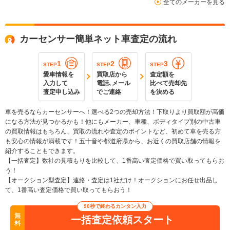
全てのメーカーを見る
カーセンサー簡単ネット車査定の流れ
1
2
3
STEP
STEP
STEP
愛車情報を
買取店から
査定額を
入力して
電話､メール
比べて売却先
査定申し込み
でご連絡
を決める
車を売るならカーセンサーへ！選べる2つの売却方法！下取りより買取額が高価
になる方法が見つかるかも！他にもメーカー、車種、ボディタイプ別の中古車
の買取情報はもちろん、買取の流れや査定のポイントなど、初めて車を売る方
も安心の情報が満載です！五十音や都道府県から、お近くの買取店舗の情報を
紹介することもできます。
【一括査定】数社の見積もりを比較して、1番高い査定価格で買い取ってもらお
う！
【オークション型査定】連絡・査定は1社だけ！オークションにお任せ出品し
て、1番高い査定価格で買い取ってもらおう！
90秒で終わるカンタン入力
無
一括査定依頼スタート
料