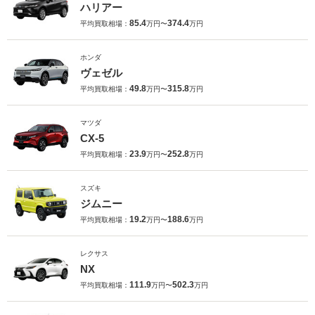
ハリアー
85.4
374.4
平均買取相場：
万円〜
万円
ホンダ
ヴェゼル
49.8
315.8
平均買取相場：
万円〜
万円
マツダ
CX-5
23.9
252.8
平均買取相場：
万円〜
万円
スズキ
ジムニー
19.2
188.6
平均買取相場：
万円〜
万円
レクサス
NX
111.9
502.3
平均買取相場：
万円〜
万円