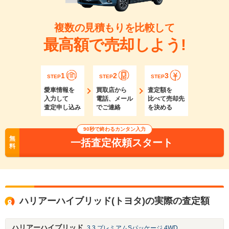
複数の見積もりを比較して
最高額で売却しよう!
1
2
3
STEP
STEP
STEP
愛車情報を
買取店から
査定額を
入力して
電話、メール
比べて売却先
査定申し込み
でご連絡
を決める
90秒で終わるカンタン入力
無
一括査定依頼スタート
料
ハリアーハイブリッド(トヨタ)の実際の査定額
ハリアーハイブリッド
3.3 プレミアムSパッケージ 4WD