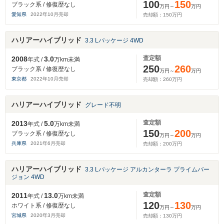
100
150
ブラック系 / 修復歴なし
万円～
万円
愛知県
2022
年
10
月売却
売却額：
150
万円
ハリアーハイブリッド
3.3 Lパッケージ 4WD
査定額
2008
3.0
年式 /
万km未満
250
260
ブラック系 / 修復歴なし
万円～
万円
東京都
2022
年
10
月売却
売却額：
260
万円
ハリアーハイブリッド
グレード不明
査定額
2013
5.0
年式 /
万km未満
150
200
ブラック系 / 修復歴なし
万円～
万円
兵庫県
2021
年
6
月売却
売却額：
200
万円
ハリアーハイブリッド
3.3 Lパッケージ アルカンターラ プライムバー
ジョン 4WD
査定額
2011
13.0
年式 /
万km未満
120
130
ホワイト系 / 修復歴なし
万円～
万円
宮城県
2020
年
3
月売却
売却額：
130
万円