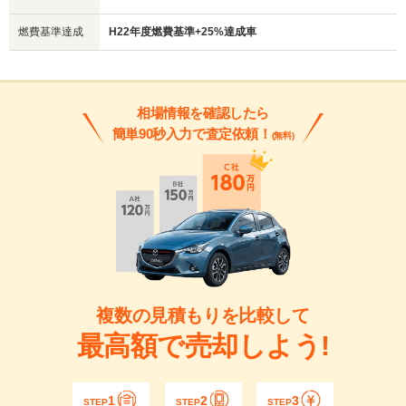
燃費基準達成
H22年度燃費基準+25%達成車
相場情報を確認したら
簡単90秒入力で査定依頼！
(無料)
複数の見積もりを比較して
最高額で売却しよう!
1
2
3
STEP
STEP
STEP