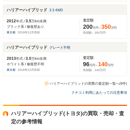
ハリアーハイブリッド
3.3 4WD
査定額
2012
3.5
年式 /
万km未満
200
350
ブラック系 / 修復歴あり
万円～
万円
東京都
2019
年
12
月売却
売却額：
350
万円
ハリアーハイブリッド
グレード不明
査定額
2013
3.0
年式 /
万km未満
96
140
ホワイト系 / 修復歴不明
万円～
万円
東京都
2018
年
12
月売却
売却額：
140
万円
ハリアーハイブリッドの実際の査定額一覧へ(9件)
クチコミ利用にあたっての注意事項
ハリアーハイブリッド(トヨタ)の買取・売却・査
定の参考情報