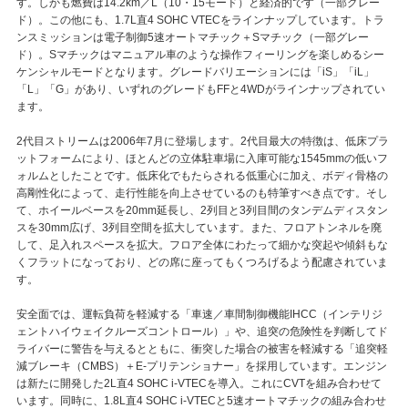
す。しかも燃費は14.2km／L（10・15モード）と経済的です（一部グレー
ド）。この他にも、1.7L直4 SOHC VTECをラインナップしています。トラ
ンスミッションは電子制御5速オートマチック＋Sマチック（一部グレー
ド）。Sマチックはマニュアル車のような操作フィーリングを楽しめるシー
ケンシャルモードとなります。グレードバリエーションには「iS」「iL」
「L」「G」があり、いずれのグレードもFFと4WDがラインナップされてい
ます。
2代目ストリームは2006年7月に登場します。2代目最大の特徴は、低床プラ
ットフォームにより、ほとんどの立体駐車場に入庫可能な1545mmの低いフ
ォルムとしたことです。低床化でもたらされる低重心に加え、ボディ骨格の
高剛性化によって、走行性能を向上させているのも特筆すべき点です。そし
て、ホイールベースを20mm延長し、2列目と3列目間のタンデムディスタン
スを30mm広げ、3列目空間を拡大しています。また、フロアトンネルを廃
して、足入れスペースを拡大。フロア全体にわたって細かな突起や傾斜もな
くフラットになっており、どの席に座ってもくつろげるよう配慮されていま
す。
安全面では、運転負荷を軽減する「車速／車間制御機能IHCC（インテリジ
ェントハイウェイクルーズコントロール）」や、追突の危険性を判断してド
ライバーに警告を与えるとともに、衝突した場合の被害を軽減する「追突軽
減ブレーキ（CMBS）＋E-プリテンショナー」を採用しています。エンジン
は新たに開発した2L直4 SOHC i-VTECを導入。これにCVTを組み合わせて
います。同時に、1.8L直4 SOHC i-VTECと5速オートマチックの組み合わせ