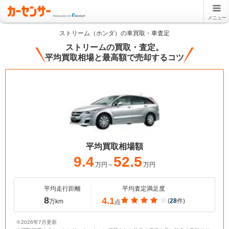
メニュー
ストリーム（ホンダ）の車買取・車査定
ストリームの買取・査定。
平均買取相場と最高額で売却するコツ
平均買取相場額
9.4
52.5
万円～
万円
平均走行距離
平均査定満足度
8
4.1
(
28
件)
万km
点
※2026年7月更新