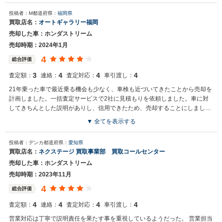
買取店からの返信
投稿者：M
都道府県：
福岡県
お世話になっております。 株式会社ネクステージでございます。 この
買取店名：
オートギャラリー福岡
度はネクステージをご利用いただきまして誠にありがとうございまし
売却した車：ホンダストリーム
た。 今後もご満足いただけるよう精進してまいります。 スタッフ一
同、またのご利用お待ちしております。
売却時期：2024年1月
4
総合評価
3
4
4
4
査定額：
連絡：
査定対応：
車引渡し：
21年乗った車で最近乗る機会も少なく、車検も近づいてきたことから売却を
計画しました。一括査定サービスで2社に見積もりを依頼しました。車に対
してきちんとした説明がありし、信用できたため、売却することにしまし
た。
▼ 全てを表示する
投稿者：デンカ
都道府県：
愛知県
買取店名：
ネクステージ 買取事業部 買取コールセンター
売却した車：ホンダストリーム
売却時期：2023年11月
4
総合評価
4
4
4
4
査定額：
連絡：
査定対応：
車引渡し：
営業対応は丁寧で説明責任を果たす事を重視しているようだった。 営業担当