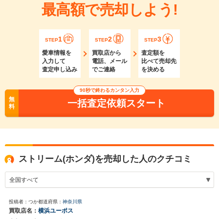
最高額で売却しよう!
1
2
3
STEP
STEP
STEP
愛車情報を
買取店から
査定額を
入力して
電話、メール
比べて売却先
査定申し込み
でご連絡
を決める
90秒で終わるカンタン入力
無
一括査定依頼スタート
料
ストリーム(ホンダ)を売却した人のクチコミ
投稿者：つか
都道府県：
神奈川県
買取店名：
横浜ユーポス