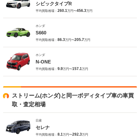
シビックタイプR
260.1
456.3
平均買取相場：
万円〜
万円
ホンダ
S660
86.3
205.7
平均買取相場：
万円〜
万円
ホンダ
N-ONE
9.9
157.1
平均買取相場：
万円〜
万円
ストリーム(ホンダ)と同一ボディタイプ車の車買
取・査定相場
日産
セレナ
8.1
292.3
平均買取相場：
万円〜
万円