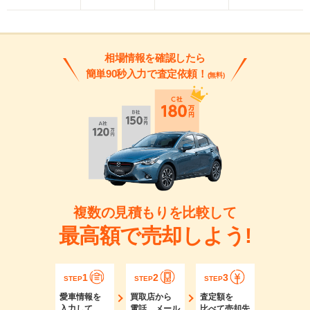
相場情報を確認したら
簡単90秒入力で査定依頼！
(無料)
複数の見積もりを比較して
最高額で売却しよう!
1
2
3
STEP
STEP
STEP
愛車情報を
買取店から
査定額を
入力して
電話、メール
比べて売却先