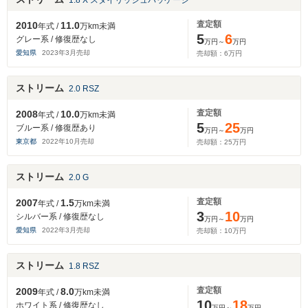
1.8 X スタイリッシュパッケージ
査定額
2010
11.0
年式 /
万km未満
5
6
グレー系 / 修復歴なし
万円～
万円
愛知県
2023
年
3
月売却
売却額：
6
万円
ストリーム
2.0 RSZ
査定額
2008
10.0
年式 /
万km未満
5
25
ブルー系 / 修復歴あり
万円～
万円
東京都
2022
年
10
月売却
売却額：
25
万円
ストリーム
2.0 G
査定額
2007
1.5
年式 /
万km未満
3
10
シルバー系 / 修復歴なし
万円～
万円
愛知県
2022
年
3
月売却
売却額：
10
万円
ストリーム
1.8 RSZ
査定額
2009
8.0
年式 /
万km未満
10
18
ホワイト系 / 修復歴なし
万円～
万円