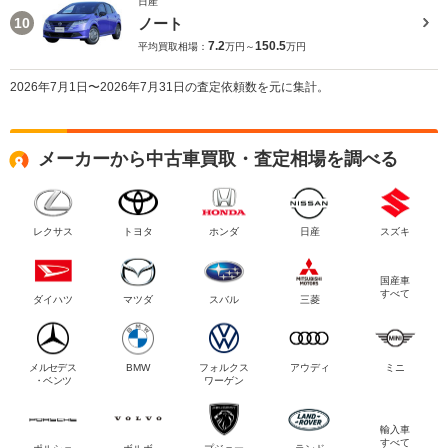
日産
ノート
10
7.2
150.5
平均買取相場：
万円～
万円
2026年7月1日〜2026年7月31日の査定依頼数を元に集計。
メーカーから中古車買取・査定相場を調べる
レクサス
トヨタ
ホンダ
日産
スズキ
国産車
すべて
ダイハツ
マツダ
スバル
三菱
メルセデス
BMW
フォルクス
アウディ
ミニ
・ベンツ
ワーゲン
輸入車
すべて