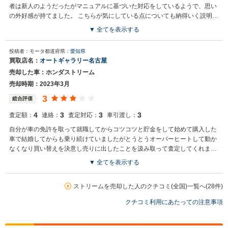
者は新人のようだったがマニュアルに基づいた対応をしているようで、思い
の外好感が持てました。 こちらが気にしている点についても納得いく説明も
出来ていました。
▼ 全てを表示する
買取店からの返信
投稿者：モータ
都道府県：
愛知県
お世話になっております。 株式会社ネクステージでございます。 この
買取店名：
オートギャラリー名古屋
度はネクステージをご利用いただきまして誠にありがとうございまし
売却した車：ホンダストリーム
た。 弊社スタッフの接客をお褒め頂き光栄です。 今後もご満足いただ
けるよう精進してまいります。 スタッフ一同、またのご利用お待ちし
売却時期：2023年3月
ております。
3
総合評価
4
3
3
3
査定額：
連絡：
査定対応：
車引渡し：
自分が車の免許を取って就職してからコツコツと貯金をして始めて購入した
車で結婚してからも乗り続けていましたがとうとうオーバーヒートして動か
なくなり買い替えを決意し売りに出したことを汲み取って査定してくれまし
た。ネット検索で見つけて良いと感じ、実際も担当者に丁寧に対応してもら
▼ 全てを表示する
い、車の情報にも詳しく嬉しかったです。
ストリームを売却した人のクチコミ(全国)一覧へ(28件)
クチコミ利用にあたっての注意事項