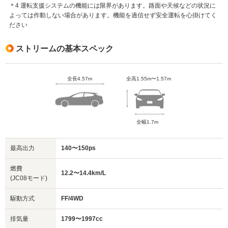
＊4 運転支援システムの機能には限界があります。路面や天候などの状況に
よっては作動しない場合があります。機能を過信せず安全運転を心掛けてく
ださい
ストリームの基本スペック
全長4.57m
全高1.55m〜1.57m
全幅1.7m
最高出力
140〜150ps
燃費
12.2〜14.4km/L
(JC08モード)
駆動方式
FF/4WD
排気量
1799〜1997cc