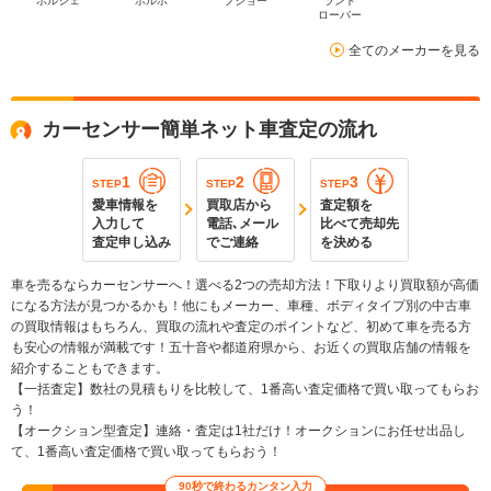
ポルシェ
ボルボ
プジョー
ランド
ローバー
全てのメーカーを見る
カーセンサー簡単ネット車査定の流れ
1
2
3
STEP
STEP
STEP
愛車情報を
買取店から
査定額を
入力して
電話､メール
比べて売却先
査定申し込み
でご連絡
を決める
車を売るならカーセンサーへ！選べる2つの売却方法！下取りより買取額が高価
になる方法が見つかるかも！他にもメーカー、車種、ボディタイプ別の中古車
の買取情報はもちろん、買取の流れや査定のポイントなど、初めて車を売る方
も安心の情報が満載です！五十音や都道府県から、お近くの買取店舗の情報を
紹介することもできます。
【一括査定】数社の見積もりを比較して、1番高い査定価格で買い取ってもらお
う！
【オークション型査定】連絡・査定は1社だけ！オークションにお任せ出品し
て、1番高い査定価格で買い取ってもらおう！
90秒で終わるカンタン入力