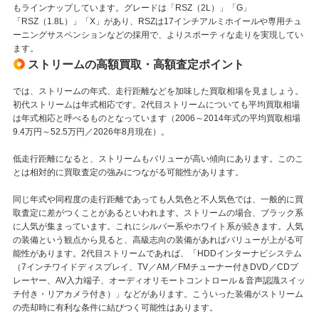
もラインナップしています。グレードは「RSZ（2L）」「G」
「RSZ（1.8L）」「X」があり、RSZは17インチアルミホイールや専用チュ
ーニングサスペンションなどの採用で、よりスポーティな走りを実現してい
ます。
ストリームの高額買取・高額査定ポイント
では、ストリームの年式、走行距離などを加味した買取相場を見ましょう。
初代ストリームは年式相応です。2代目ストリームについても平均買取相場
は年式相応と呼べるものとなっています（2006～2014年式の平均買取相場
9.4万円～52.5万円／2026年8月現在）。
低走行距離になると、ストリームもバリューが高い傾向にあります。このこ
とは相対的に買取査定の強みにつながる可能性があります。
同じ年式や同程度の走行距離であっても人気色と不人気色では、一般的に買
取査定に差がつくことがあるといわれます。ストリームの場合、ブラック系
に人気が集まっています。これにシルバー系やホワイト系が続きます。人気
の装備という観点から見ると、高級志向の装備があればバリューが上がる可
能性があります。2代目ストリームであれば、「HDDインターナビシステム
（7インチワイドディスプレイ、TV／AM／FMチューナー付きDVD／CDプ
レーヤー、AV入力端子、オーディオリモートコントロール＆音声認識スイッ
チ付き・リアカメラ付き）」などがあります。こういった装備がストリーム
の売却時に有利な条件に結びつく可能性はあります。