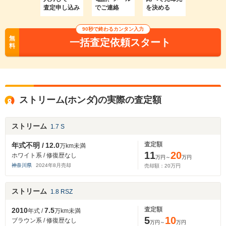
査定申し込み
でご連絡
を決める
90秒で終わるカンタン入力
無
一括査定依頼スタート
料
ストリーム(ホンダ)の実際の査定額
ストリーム
1.7 S
査定額
年式不明 /
12.0
万km未満
11
20
ホワイト系 / 修復歴なし
万円～
万円
神奈川県
2024
年
8
月売却
売却額：
20
万円
ストリーム
1.8 RSZ
査定額
2010
7.5
年式 /
万km未満
5
10
ブラウン系 / 修復歴なし
万円～
万円