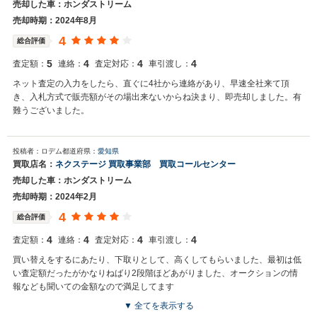
売却した車：ホンダストリーム
売却時期：2024年8月
4
総合評価
5
4
4
4
査定額：
連絡：
査定対応：
車引渡し：
ネット査定の入力をしたら、直ぐに4社から連絡があり、早速全社来て頂
き、入札方式で販売額がその場出来ないからね決まり、即売却しました。有
難うございました。
投稿者：ロデム
都道府県：
愛知県
買取店名：
ネクステージ 買取事業部 買取コールセンター
売却した車：ホンダストリーム
売却時期：2024年2月
4
総合評価
4
4
4
4
査定額：
連絡：
査定対応：
車引渡し：
買い替えをするにあたり、下取りとして、高くしてもらいました、最初は低
い査定額だったがかなりねばり2段階ほどあがりました、オークションの情
報なども聞いての金額なので満足してます
▼ 全てを表示する