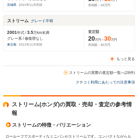
宮城県
2021
年
11
月売却
売却額：
18
万円
ストリーム
グレード不明
査定額
2001
3.5
年式 /
万km未満
20
30
グレー系 / 修復歴なし
万円～
万円
東京都
2021
年
11
月売却
売却額：
30
万円
もっと見る
ストリームの実際の査定額一覧へ(28件)
クチコミ利用にあたっての注意事項
ストリーム(ホンダ)の買取・売却・査定の参考情
報
ストリームの特徴・バリエーション
ロールーフでスポーティなミニバンがストリームです。コンパクトながらも