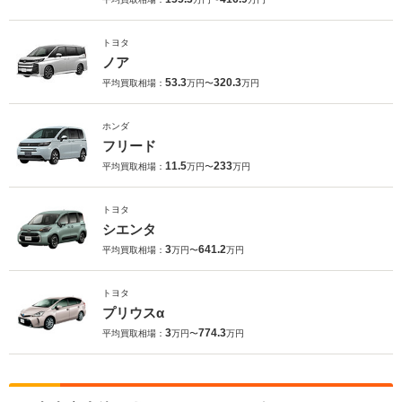
トヨタ
ノア
53.3
320.3
平均買取相場：
万円〜
万円
ホンダ
フリード
11.5
233
平均買取相場：
万円〜
万円
トヨタ
シエンタ
3
641.2
平均買取相場：
万円〜
万円
トヨタ
プリウスα
3
774.3
平均買取相場：
万円〜
万円