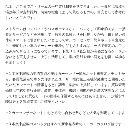
以上、ここまでストリームの平均買取相場を見てきました。一般的に買取相
場は年式や走行距離、装備や程度によって異なるものの、目安として参考に
したいところです。
ストリームはコンパクトかつスポーティなミニバンとして印象的です。一括
査定サービスなどを利用して、数社の見積もりを比較しながら、最も良い条
件をスマートに引き出したいところです。カーセンサー簡単ネット車査定な
ら、売却したい車のメーカーや車種などを入力すれば、一括で査定のお申し
込みができるようになっています。下取りより査定額が高価になるケースが
ないとも言えません。上手に活用して、車の売却や買い替えをお得に成功さ
せましょう！
＊1 本文中記載の平均買取相場はカーセンサー簡単ネット車査定クチコミか
ら、各買取業者で車を売却されたユーザー様に第三者機関経由でご回答いた
だいたアンケートの情報をもとに調査、集計の上掲載しています。買取査定
価格は年式や走行距離、装備、車体色、機関・機能や内外装の状態などによ
って1台ごとに異なり、その価格を保証するものではありません。ご検討の
際は必ず各買取業者へご確認ください。
＊2 カーセンサーネットにおける問い合わせ数などで人気を判定しています
＊3 本文中記載のスペックはすべて新車発表時のメーカーカタログ値です