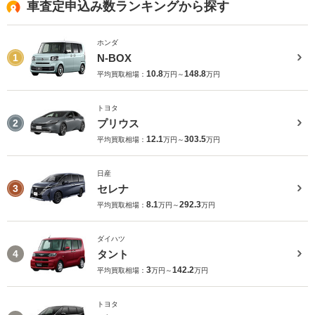
車査定申込み数ランキングから探す
ホンダ
N-BOX
1
10.8
148.8
平均買取相場：
万円～
万円
トヨタ
プリウス
2
12.1
303.5
平均買取相場：
万円～
万円
日産
セレナ
3
8.1
292.3
平均買取相場：
万円～
万円
ダイハツ
タント
4
3
142.2
平均買取相場：
万円～
万円
トヨタ