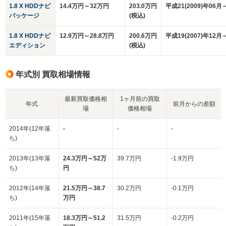
1.8 X HDDナビ
14.4万円～32万円
203.0万円
平成21(2009)年06月
パッケージ
(税込)
1.8 X HDDナビ
12.9万円～28.8万円
200.6万円
平成19(2007)年12月
エディション
(税込)
年式別 買取相場情報
最新買取価格相
1ヶ月前の買取
年式
前月からの差額
場
価格相場
2014年(12年落
-
-
-
ち)
2013年(13年落
24.3万円～52万
39.7万円
-1.9万円
ち)
円
2012年(14年落
21.5万円～38.7
30.2万円
-0.1万円
ち)
万円
2011年(15年落
18.3万円～51.2
31.5万円
-0.2万円