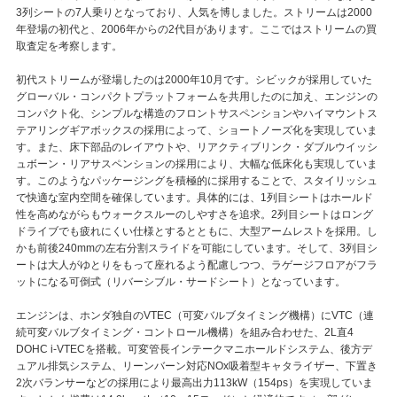
3列シートの7人乗りとなっており、人気を博しました。ストリームは2000
年登場の初代と、2006年からの2代目があります。ここではストリームの買
取査定を考察します。
初代ストリームが登場したのは2000年10月です。シビックが採用していた
グローバル・コンパクトプラットフォームを共用したのに加え、エンジンの
コンパクト化、シンプルな構造のフロントサスペンションやハイマウントス
テアリングギアボックスの採用によって、ショートノーズ化を実現していま
す。また、床下部品のレイアウトや、リアクティブリンク・ダブルウイッシ
ュボーン・リアサスペンションの採用により、大幅な低床化も実現していま
す。このようなパッケージングを積極的に採用することで、スタイリッシュ
で快適な室内空間を確保しています。具体的には、1列目シートはホールド
性を高めながらもウォークスルーのしやすさを追求。2列目シートはロング
ドライブでも疲れにくい仕様とするとともに、大型アームレストを採用。し
かも前後240mmの左右分割スライドを可能にしています。そして、3列目シ
ートは大人がゆとりをもって座れるよう配慮しつつ、ラゲージフロアがフラ
ットになる可倒式（リバーシブル・サードシート）となっています。
エンジンは、ホンダ独自のVTEC（可変バルブタイミング機構）にVTC（連
続可変バルブタイミング・コントロール機構）を組み合わせた、2L直4
DOHC i-VTECを搭載。可変管長インテークマニホールドシステム、後方デ
ュアル排気システム、リーンバーン対応NOx吸着型キャタライザー、下置き
2次バランサーなどの採用により最高出力113kW（154ps）を実現していま