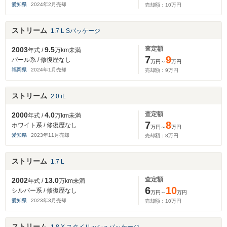
愛知県
2024
年
2
月売却
売却額：
10
万円
ストリーム
1.7 L Sパッケージ
査定額
2003
9.5
年式 /
万km未満
7
9
パール系 / 修復歴なし
万円～
万円
福岡県
2024
年
1
月売却
売却額：
9
万円
ストリーム
2.0 iL
査定額
2000
4.0
年式 /
万km未満
7
8
ホワイト系 / 修復歴なし
万円～
万円
愛知県
2023
年
11
月売却
売却額：
8
万円
ストリーム
1.7 L
査定額
2002
13.0
年式 /
万km未満
6
10
シルバー系 / 修復歴なし
万円～
万円
愛知県
2023
年
3
月売却
売却額：
10
万円
ストリーム