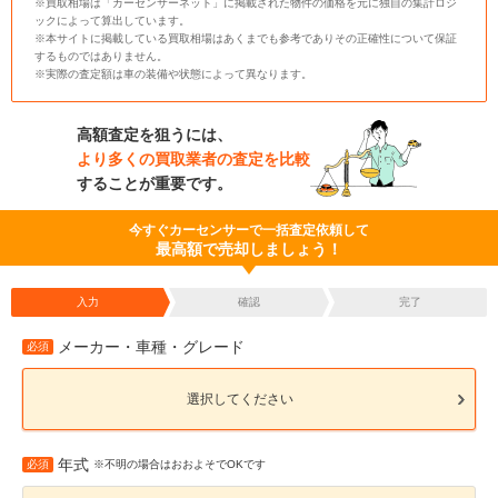
※買取相場は「カーセンサーネット」に掲載された物件の価格を元に独自の集計ロジ
ックによって算出しています。
※本サイトに掲載している買取相場はあくまでも参考でありその正確性について保証
するものではありません。
※実際の査定額は車の装備や状態によって異なります。
高額査定を狙うには、
より多くの買取業者の査定を比較
することが重要です。
今すぐカーセンサーで一括査定依頼して
最高額で売却しましょう！
入力
確認
完了
メーカー・車種・グレード
必須
選択してください
年式
必須
※不明の場合はおおよそでOKです