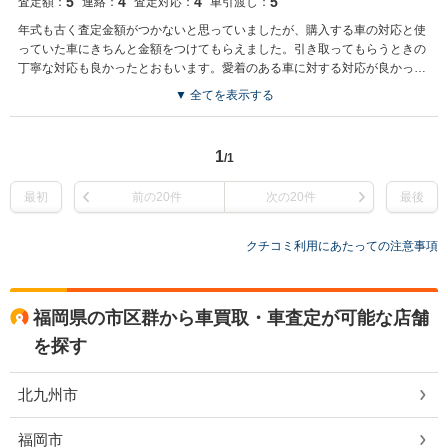
5
4
4
5
査定額：
連絡：
査定対応：
車引渡し：
年式も古く査定金額がつかないと思っていましたが、購入する車の対応と使
っていた車にきちんと金額をつけてもらえました。引き取ってもらうときの
丁寧な対応も良かったとおもいます。愛着のある車に対する対応が良かっ
た。
▼ 全てを表示する
1
/1
最初
前の20件
次の20件
最後
クチコミ利用にあたっての注意事項
福岡県の市区群から車買取・車査定が可能な店舗
を探す
北九州市
福岡市