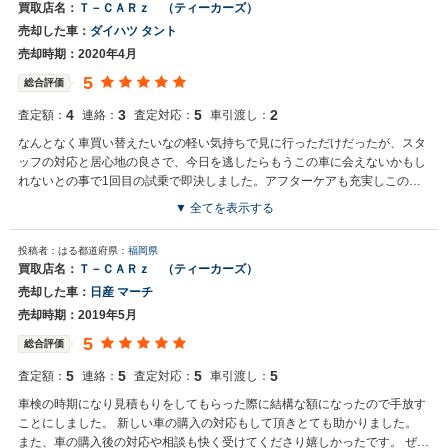
買取店名：
Ｔ－ＣＡＲｚ （ティーカーズ）
売却した車：
ダイハツ タント
売却時期：2020年4月
5
総合評価
4
3
5
2
査定額：
連絡：
査定対応：
車引渡し：
なんとなく車買い替えたいなの軽い気持ちで見に行っただけだったが、スタ
ッフの対応と居心地の良さで、今日を逃したらもうこの車に会えないかもし
れないとの事で1回目の試乗で即決しました。アフターケアも充実しこのデ
ィーラーさんで良かったと感じてます。
▼ 全てを表示する
投稿者：はる
都道府県：
福岡県
買取店名：
Ｔ－ＣＡＲｚ （ティーカーズ）
売却した車：
日産 マーチ
売却時期：2019年5月
5
総合評価
5
5
5
5
査定額：
連絡：
査定対応：
車引渡し：
車検の時期になり見積もりをしてもらった際に結構な額になったので手放す
ことにしました。 新しい車の購入の対応もして頂きとても助かりました。
また、車の購入後の対応や相談も快く受けてくださり嬉しかったです。 ぜひ