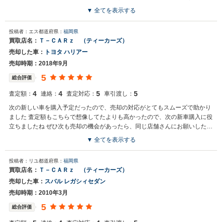
また利用したいです。
▼ 全てを表示する
投稿者：エス
都道府県：
福岡県
買取店名：
Ｔ－ＣＡＲｚ （ティーカーズ）
売却した車：
トヨタ ハリアー
売却時期：2018年9月
5
総合評価
4
4
5
5
査定額：
連絡：
査定対応：
車引渡し：
次の新しい車を購入予定だったので、売却の対応がとてもスムーズで助かり
ました 査定額もこちらで想像してたよりも高かったので、次の新車購入に役
立ちましたね ぜひ次も売却の機会があったら、同じ店舗さんにお願いしたい
と思っています
▼ 全てを表示する
投稿者：リユ
都道府県：
福岡県
買取店名：
Ｔ－ＣＡＲｚ （ティーカーズ）
売却した車：
スバル レガシィセダン
売却時期：2010年3月
5
総合評価