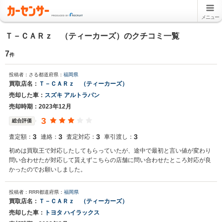
メニュー
Ｔ－ＣＡＲｚ （ティーカーズ）のクチコミ一覧
7
件
投稿者：さる
都道府県：
福岡県
買取店名：
Ｔ－ＣＡＲｚ （ティーカーズ）
売却した車：
スズキ アルトラパン
売却時期：2023年12月
3
総合評価
3
3
3
3
査定額：
連絡：
査定対応：
車引渡し：
初めは買取王で対応したしてもらっていたが、途中で最初と言い値が変わり
問い合わせたが対応して貰えずこちらの店舗に問い合わせたところ対応が良
かったのでお願いしました。
投稿者：RRR
都道府県：
福岡県
買取店名：
Ｔ－ＣＡＲｚ （ティーカーズ）
売却した車：
トヨタ ハイラックス