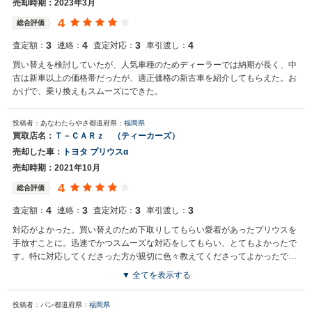
売却時期：2023年3月
4
総合評価
3
4
3
4
査定額：
連絡：
査定対応：
車引渡し：
買い替えを検討していたが、人気車種のためディーラーでは納期が長く、中
古は新車以上の価格帯だったが、適正価格の新古車を紹介してもらえた。お
かげで、乗り換えもスムーズにできた。
投稿者：あなわたらやさ
都道府県：
福岡県
買取店名：
Ｔ－ＣＡＲｚ （ティーカーズ）
売却した車：
トヨタ プリウスα
売却時期：2021年10月
4
総合評価
4
3
3
3
査定額：
連絡：
査定対応：
車引渡し：
対応がよかった。買い替えのため下取りしてもらい愛着があったプリウスを
手放すことに。迅速でかつスムーズな対応をしてもらい、とてもよかったで
す。特に対応してくださった方が親切に色々教えてくださってよかったです
まわりの人にもおすすめしたいと思います。
▼ 全てを表示する
投稿者：パン
都道府県：
福岡県