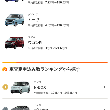
7.2
150.5
平均買取相場：
万円〜
万円
ダイハツ
ムーヴ
4.5
136.6
平均買取相場：
万円〜
万円
スズキ
ワゴンR
3
121.6
平均買取相場：
万円〜
万円
車査定申込み数ランキングから探す
ホンダ
N-BOX
1
10.8
148.8
平均買取相場：
万円～
万円
トヨタ