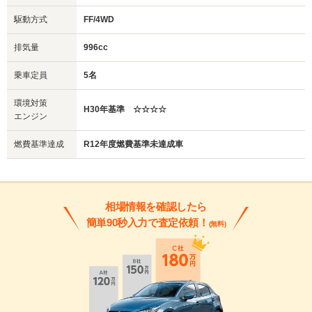
駆動方式
FF/4WD
排気量
996cc
乗車定員
5名
環境対策
H30年基準 ☆☆☆☆
エンジン
燃費基準達成
R12年度燃費基準未達成車
相場情報を確認したら
簡単90秒入力で査定依頼！
(無料)