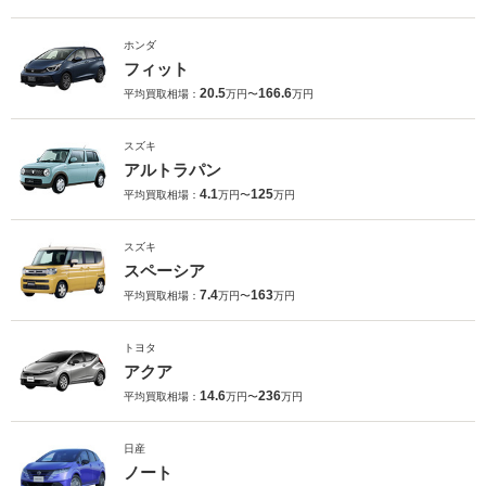
ホンダ
フィット
20.5
166.6
平均買取相場：
万円〜
万円
スズキ
アルトラパン
4.1
125
平均買取相場：
万円〜
万円
スズキ
スペーシア
7.4
163
平均買取相場：
万円〜
万円
トヨタ
アクア
14.6
236
平均買取相場：
万円〜
万円
日産
ノート