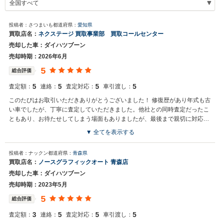
投稿者：さつまいも
都道府県：
愛知県
買取店名：
ネクステージ 買取事業部 買取コールセンター
売却した車：ダイハツブーン
売却時期：2026年6月
5
総合評価
5
5
5
5
査定額：
連絡：
査定対応：
車引渡し：
このたびはお取引いただきありがとうございました！ 修復歴があり年式も古
い車でしたが、丁寧に査定していただきました。他社との同時査定だったこ
ともあり、お待たせしてしまう場面もありましたが、最後まで親切に対応し
てくださいました。 「入札方式なら頑張れます！」と言っていただき、その
▼ 全てを表示する
方式でお願いした結果、他社と比べて1.5倍以上高い査定額を提示していた
買取店からの返信
だけて驚きました。当日の引き渡しもスムーズで、安心してお任せできまし
投稿者：ナックン
都道府県：
青森県
お世話になっております。 株式会社ネクステージでございます。この
た。 また機会があればお願いしたいです。
買取店名：
ノースグラフィックオート 青森店
度はネクステージをご利用いただきまして誠にありがとうございまし
売却した車：ダイハツブーン
た。弊社では買取だけではなく、販売もメインで行っている会社とな
ります。ファミリー向けのミニバンタイプのお車の他にもSUVタイ
売却時期：2023年5月
プ、軽自動車などの各種専門店を展開しているため、様々なご利用シ
5
総合評価
ーンでのお車のご紹介が可能となっております。また、弊社では日本
全国に展開している為、ご希望の車種が最寄りの店舗にない場合でも
3
5
5
5
査定額：
連絡：
査定対応：
車引渡し：