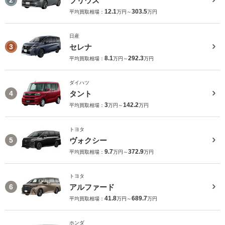
プリウス
2
12.1
303.5
平均買取相場：
万円～
万円
日産
セレナ
3
8.1
292.3
平均買取相場：
万円～
万円
ダイハツ
タント
4
3
142.2
平均買取相場：
万円～
万円
トヨタ
ヴォクシー
5
9.7
372.9
平均買取相場：
万円～
万円
トヨタ
アルファード
6
41.8
689.7
平均買取相場：
万円～
万円
ホンダ