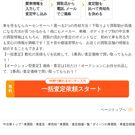
愛車情報を
買取店から
査定額を
入力して
電話､メール
比べて売却先
査定申し込み
でご連絡
を決める
車を売るならカーセンサーへ！選べる2つの売却方法！下取りより買取額が高価
になる方法が見つかるかも！他にもメーカー、車種、ボディタイプ別の中古車
の買取情報はもちろん、買取の流れや査定のポイントなど、初めて車を売る方
も安心の情報が満載です！五十音や都道府県から、お近くの買取店舗の情報を
紹介することもできます。
【一括査定】数社の見積もりを比較して、1番高い査定価格で買い取ってもらお
う！
【オークション型査定】連絡・査定は1社だけ！オークションにお任せ出品し
て、1番高い査定価格で買い取ってもらおう！
90秒で終わるカンタン入力
無
一括査定依頼スタート
料
ページトップへ
中古車トップ
車買取・車査定・車売却
車買取・査定相場一覧
ダイハツの車買取・車査定相場