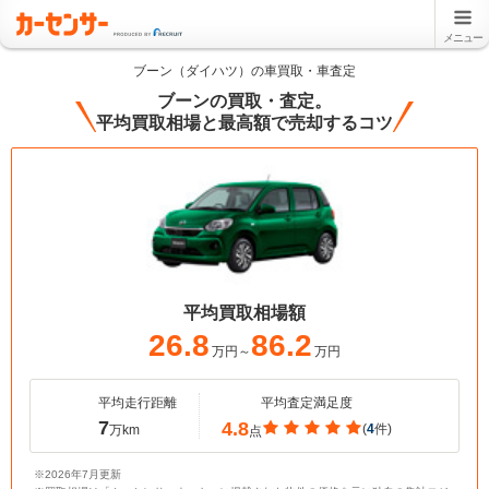
メニュー
ブーン（ダイハツ）の車買取・車査定
ブーンの買取・査定。
平均買取相場と最高額で売却するコツ
平均買取相場額
26.8
86.2
万円～
万円
平均走行距離
平均査定満足度
7
4.8
(
4
件)
万km
点
※2026年7月更新