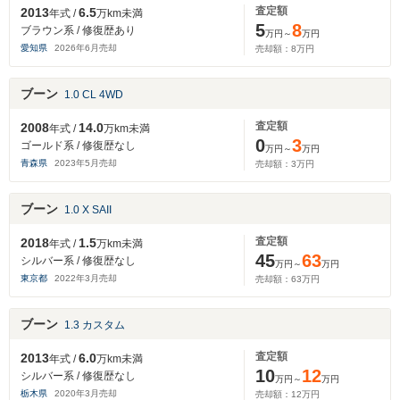
査定額
2013
6.5
年式 /
万km未満
5
8
ブラウン系 / 修復歴あり
万円～
万円
愛知県
2026
年
6
月売却
売却額：
8
万円
ブーン
1.0 CL 4WD
査定額
2008
14.0
年式 /
万km未満
0
3
ゴールド系 / 修復歴なし
万円～
万円
青森県
2023
年
5
月売却
売却額：
3
万円
ブーン
1.0 X SAII
査定額
2018
1.5
年式 /
万km未満
45
63
シルバー系 / 修復歴なし
万円～
万円
東京都
2022
年
3
月売却
売却額：
63
万円
ブーン
1.3 カスタム
査定額
2013
6.0
年式 /
万km未満
10
12
シルバー系 / 修復歴なし
万円～
万円
栃木県
2020
年
3
月売却
売却額：
12
万円