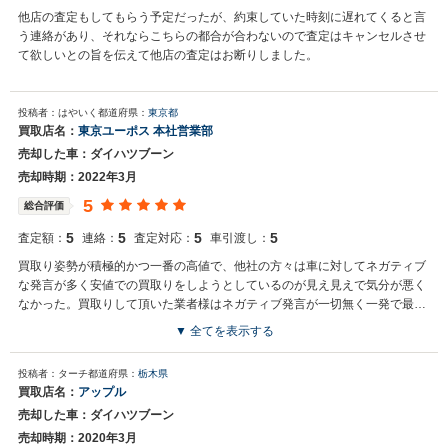
他店舗の在庫のご紹介が可能でございます。また機会がございました
他店の査定もしてもらう予定だったが、約束していた時刻に遅れてくると言
ら、その際も是非ネクステージをご利用いただけますと幸いでござい
う連絡があり、それならこちらの都合が合わないので査定はキャンセルさせ
ます。今後とも宜しくお願い申し上げます。
て欲しいとの旨を伝えて他店の査定はお断りしました。
投稿者：はやいく
都道府県：
東京都
買取店名：
東京ユーポス 本社営業部
売却した車：ダイハツブーン
売却時期：2022年3月
5
総合評価
5
5
5
5
査定額：
連絡：
査定対応：
車引渡し：
買取り姿勢が積極的かつ一番の高値で、他社の方々は車に対してネガティブ
な発言が多く安値での買取りをしようとしているのが見え見えで気分が悪く
なかった。買取りして頂いた業者様はネガティブ発言が一切無く一発で最高
値を出してくれて気持ち良く取引ができた。
▼ 全てを表示する
投稿者：ターチ
都道府県：
栃木県
買取店名：
アップル
売却した車：ダイハツブーン
売却時期：2020年3月