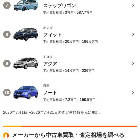
ステップワゴン
7
3
587.7
平均買取相場：
万円～
万円
ホンダ
フィット
8
20.5
166.6
平均買取相場：
万円～
万円
トヨタ
アクア
9
14.6
236
平均買取相場：
万円～
万円
日産
ノート
10
7.2
150.5
平均買取相場：
万円～
万円
2026年7月1日〜2026年7月31日の査定依頼数を元に集計。
メーカーから中古車買取・査定相場を調べる