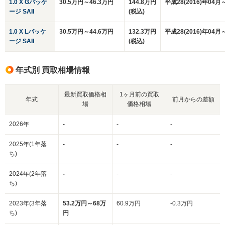
1.0 X Gパッケ
30.5万円～46.3万円
144.8万円
平成28(2016)年04月
ージ SAII
(税込)
1.0 X Lパッケ
30.5万円～44.6万円
132.3万円
平成28(2016)年04月
ージ SAII
(税込)
年式別 買取相場情報
最新買取価格相
1ヶ月前の買取
年式
前月からの差額
場
価格相場
2026年
-
-
-
2025年(1年落
-
-
-
ち)
2024年(2年落
-
-
-
ち)
2023年(3年落
53.2万円～68万
60.9万円
-0.3万円
ち)
円