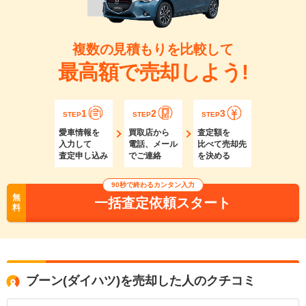
複数の見積もりを比較して
最高額で売却しよう!
1
2
3
STEP
STEP
STEP
愛車情報を
買取店から
査定額を
入力して
電話、メール
比べて売却先
査定申し込み
でご連絡
を決める
90秒で終わるカンタン入力
無
一括査定依頼スタート
料
ブーン(ダイハツ)を売却した人のクチコミ