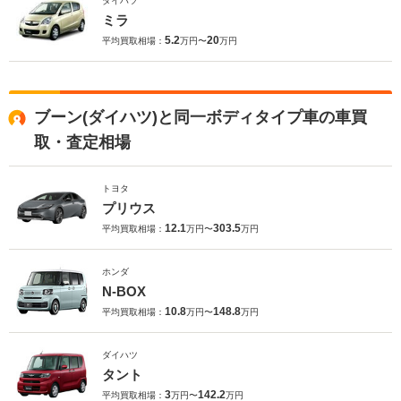
ダイハツ
ミラ
5.2
20
平均買取相場：
万円〜
万円
ブーン(ダイハツ)と同一ボディタイプ車の車買
取・査定相場
トヨタ
プリウス
12.1
303.5
平均買取相場：
万円〜
万円
ホンダ
N-BOX
10.8
148.8
平均買取相場：
万円〜
万円
ダイハツ
タント
3
142.2
平均買取相場：
万円〜
万円