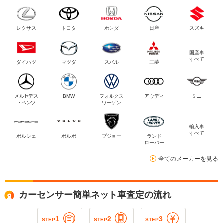
レクサス
トヨタ
ホンダ
日産
スズキ
国産車
すべて
ダイハツ
マツダ
スバル
三菱
メルセデス
BMW
フォルクス
アウディ
ミニ
・ベンツ
ワーゲン
輸入車
すべて
ポルシェ
ボルボ
プジョー
ランド
ローバー
全てのメーカーを見る
カーセンサー簡単ネット車査定の流れ
1
2
3
STEP
STEP
STEP