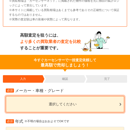
※買取相場は「カーセンサーネット」に掲載された物件の価格を元に独自の集計ロジ
ックによって算出しています。
※本サイトに掲載している買取相場はあくまでも参考でありその正確性について保証
するものではありません。
※実際の査定額は車の装備や状態によって異なります。
高額査定を狙うには、
より多くの買取業者の査定を比較
することが重要です。
今すぐカーセンサーで一括査定依頼して
最高額で売却しましょう！
入力
確認
完了
メーカー・車種・グレード
必須
選択してください
年式
必須
※不明の場合はおおよそでOKです