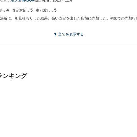
た車：
ホンダ N-BOX
売却時期：
2023年12月
4
5
5
絡：
査定対応：
車引渡し：
放す決断に。相見積もりした結果、高い査定を出した店舗に売却した。初めての売却
▼ 全てを表示する
ミを頂き、大変うれしく思います！！！ お客様に喜んで頂けることが、何よりも私共
ランキング