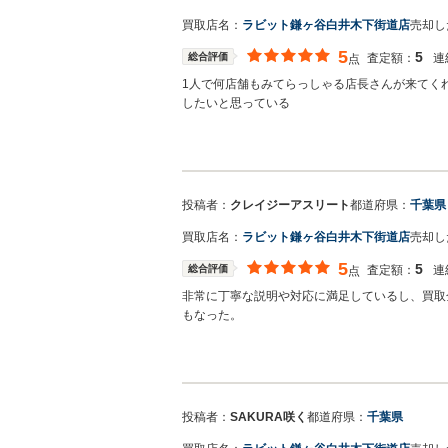
買取店名：
ラビット鎌ヶ谷白井木下街道店
売却し
5
5
総合評価
査定額：
連
点
1人で何店舗もみてらっしゃる店長さんが来てく
したいと思っている
買取店からの返信
イルミナティ様 今回はこのような高い評価のク
願い致します！
投稿者：
クレイジーアスリート
都道府県：
千葉県
買取店名：
ラビット鎌ヶ谷白井木下街道店
売却し
5
5
総合評価
査定額：
連
点
非常に丁寧な説明や対応に満足しているし、買取
もなった。
買取店からの返信
クレイジーアスリート様 この度は数ある買取業
す。 お客様に喜んで頂けることが、何よりも私共の
投稿者：
SAKURA咲く
都道府県：
千葉県