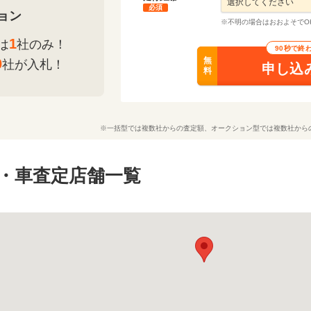
必須
ョン
※不明の場合はおおよそでO
1
は
社のみ！
90秒で終
無
0
社が入札！
申し込
料
※一括型では複数社からの査定額、オークション型では複数社から
・車査定店舗一覧