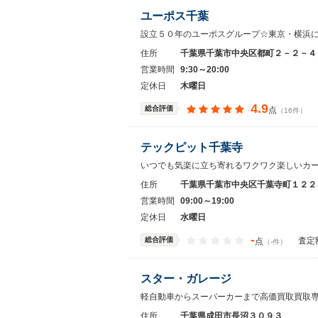
ユーポス千葉
設立５０年のユーポスグループ☆東京・横浜
住所
千葉県千葉市中央区都町２－２－４
営業時間
9:30～20:00
定休日
木曜日
4.9
総合評価
点
（16件）
テックピット千葉寺
いつでも気楽に立ち寄れるワクワク楽しいカ
住所
千葉県千葉市中央区千葉寺町１２２
営業時間
09:00～19:00
定休日
水曜日
-
総合評価
査定
点
（-件）
スター・ガレージ
軽自動車からスーパーカーまで高価買取買取
住所
千葉県成田市長沼３０９３