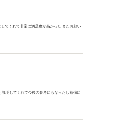
だしてくれて非常に満足度が高かった またお願い
私共の励みになります。今後ともどうぞ宜しくお
も説明してくれて今後の参考にもなったし勉強に
高い評価のクチコミを頂き、大変うれしく思いま