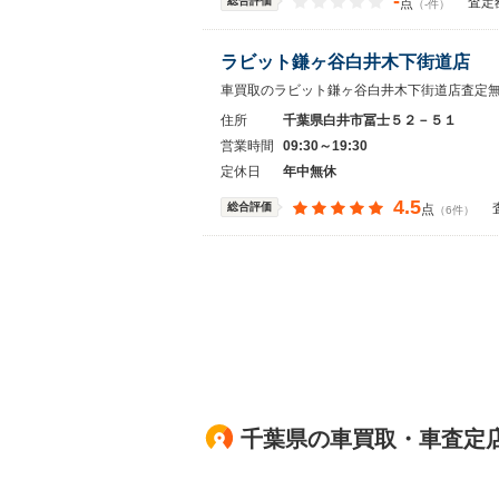
-
総合評価
査定
点
（-件）
ラビット鎌ヶ谷白井木下街道店
車買取のラビット鎌ヶ谷白井木下街道店査定
住所
千葉県白井市冨士５２－５１
営業時間
09:30～19:30
定休日
年中無休
4.5
総合評価
点
（6件）
千葉県の車買取・車査定