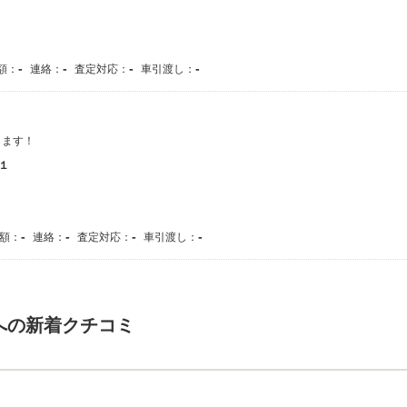
-
-
-
-
額：
連絡：
査定対応：
車引渡し：
します！
１
-
-
-
-
額：
連絡：
査定対応：
車引渡し：
への新着クチコミ