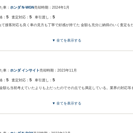
た車：
ホンダ N-WGN
売却時期：
2024年1月
5
5
5
絡：
査定対応：
車引渡し：
れて接客対応も良く車の見方も丁寧で好感が持てた 金額も充分に納得のいく査定を
▼ 全てを表示する
チコミを頂き、大変うれしく思います！！！お客様に喜んで頂けることが、何よりも
た車：
ホンダ インサイト
売却時期：
2023年11月
5
5
5
絡：
査定対応：
車引渡し：
金額も当初考えていたよりも上だったのでその点でも満足している。業界の対応等
▼ 全てを表示する
者様から弊社を選んでいただき誠にありがとうございました！！！ またこのような
励みになります。 今後ともどうぞ宜しくお願い致します(^▽^)/