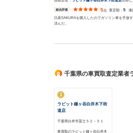
買取店名：
ラビット鎌ヶ谷白井木下街道店
売却し
5
5
総合評価
査定額：
連
点
日産SAKURAを購入したのでガソリン車を手
済んだ。
買取店からの返信
SAKURA咲く様 このような高い評価のクチコ
致します(^▽^)/
千葉県の車買取査定業者
1
ラビット鎌ヶ谷白井木下街
道店
千葉県白井市冨士５２－５１
車買取のラビット鎌ヶ谷白井木