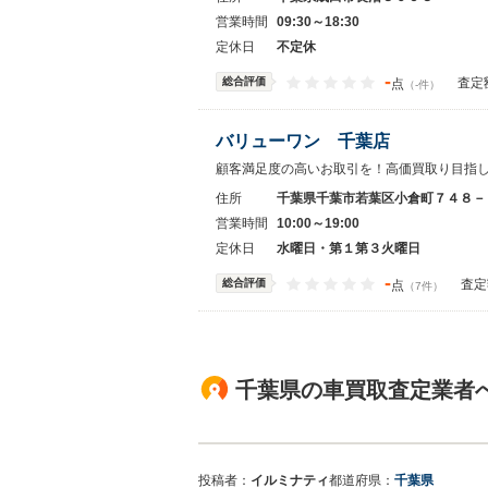
営業時間
09:30～18:30
定休日
不定休
-
総合評価
査定
点
（-件）
バリューワン 千葉店
顧客満足度の高いお取引を！高価買取り目指
住所
千葉県千葉市若葉区小倉町７４８－
営業時間
10:00～19:00
定休日
水曜日・第１第３火曜日
-
総合評価
査定
点
（7件）
千葉県の車買取査定業者
投稿者：
イルミナティ
都道府県：
千葉県