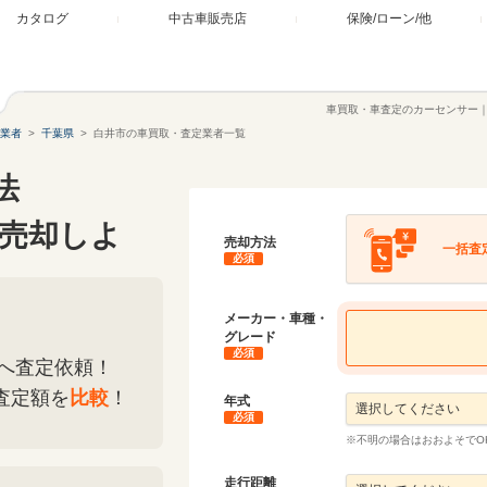
カタログ
中古車販売店
保険/ローン/他
車買取・車査定のカーセンサー
業者
千葉県
白井市の車買取・査定業者一覧
法
売却しよ
売却方法
一括査
必須
メーカー・車種・
グレード
必須
へ査定依頼！
査定額を
比較
！
年式
必須
※不明の場合はおおよそでO
走行距離