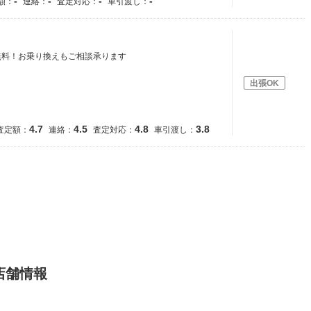
-
-
-
-
額：
連絡：
査定対応：
車引渡し：
無料！お乗り換えもご相談承ります
出張OK
4.7
4.5
4.8
3.8
査定額：
連絡：
査定対応：
車引渡し：
店舗情報