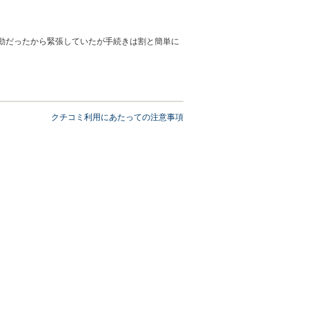
行動だったから緊張していたが手続きは割と簡単に
の励みになります。 今後ともどうぞ宜しくお願い
クチコミ利用にあたっての注意事項