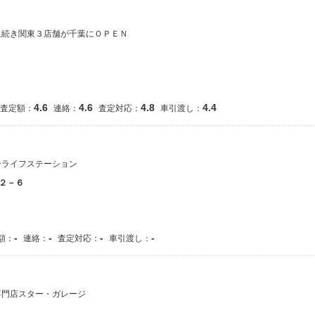
に続き関東３店舗が千葉にＯＰＥＮ
4.6
4.6
4.8
4.4
査定額：
連絡：
査定対応：
車引渡し：
ーライフステーション
２－６
-
-
-
-
額：
連絡：
査定対応：
車引渡し：
専門店スター・ガレージ