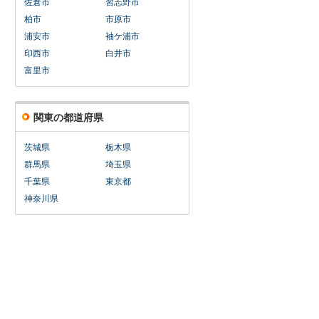
佐倉市
習志野市
柏市
市原市
浦安市
袖ケ浦市
印西市
白井市
富里市
関東の都道府県
茨城県
栃木県
群馬県
埼玉県
千葉県
東京都
神奈川県