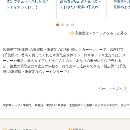
査定でチェックされるポイ
高額査定GETのためにやっ
中古車相
ントを知っておこう
ておきたい愛車の手入れ
見極めよ
高額査定テクニックをもっと見る
習志野市(千葉県)の車買取・車査定の店舗比較ならカーセンサーで。習志野市
(千葉県)で1番高く買ってくれる車買取店を探そう！簡単ネット車査定では、メ
ーカーや車名、車のタイプなどをご入力の上、あなたの車がいくらで売れる
か、複数の買取店に車査定の依頼を一括でお申し込みもできる！習志野市(千葉
県)の車買取・車査定ならカーセンサーで！
ページトップへ
中古車トップ
車買取・車査定・車売却
車買取・査定業者
千葉県
習志野市の車買取・査定業
プライバシーポリシー
利用規約