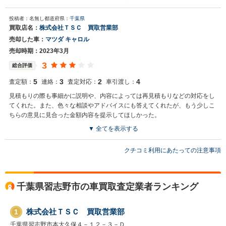
買取店からの返信
投稿者：名無し
都道府県：
千葉県
この度は、大切なお車のご売却ありがとうございます。今回の買取査
買取店名：
株式会社ＴＳＣ 買取営業部
定について高評価頂いた事を大変嬉しく思います。今後とも、たくさ
売却した車：
マツダ キャロル
んのお客様に喜んで頂けるように精進していきたいと思っております
ので、また次回ご売却の際は是非とも宜しくお願い致します。 買取営
売却時期：2023年3月
業部課長 竹田
3
総合評価
5
3
2
4
査定額：
連絡：
査定対応：
車引渡し：
見積もりの際も事細かに説明や、内容によっては再見積もりなどの対応をし
てくれた。また、色々な相談やアドバイスにも答えてくれたが、もう少しこ
ちらの意見に見合った金額内容を提示してほしかった。
▼ 全てを表示する
買取店からの返信
クチコミ利用にあたっての注意事項
この度は、大切なお車のご売却ありがとうございます。今回の買取査
定について高評価頂いた事を大変嬉しく思います。今後とも、たくさ
んのお客様に喜んで頂けるように精進していきたいと思っております
ので、また次回ご売却の際は是非とも宜しくお願い致します。 買取営
千葉県習志野市の車買取査定業者ランキング
業部課長 竹田
株式会社ＴＳＣ 買取営業部
1
千葉県習志野市本大久保４－１２－３－Ｄ