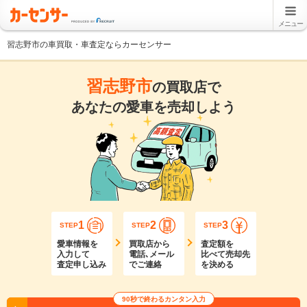
メニュー
習志野市の車買取・車査定ならカーセンサー
習志野市
の買取店で
あなたの愛車を売却しよう
1
2
3
STEP
STEP
STEP
愛車情報を
買取店から
査定額を
入力して
電話､メール
比べて売却先
査定申し込み
でご連絡
を決める
90秒で終わるカンタン入力