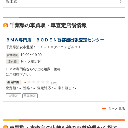
富里市
千葉県の車買取・車査定店舗情報
ＢＭＷ専門店 ＢＯＤＥＮ首都圏出張査定センター
千葉県浦安市北栄１ー１－１０ダイニチビル３１
10
:
00
〜
19
:
00
営業時間
月・火曜定休
定休日
ＢＭＷ専門店ならではの知識・価格
にご期待下さい。
-
総合評価
（-件）
-
-
-
-
査定額：
連絡：
査定対応：
車引渡し：
出張OK
事故車OK
もっと見る