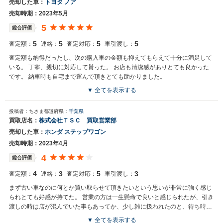
売却した車：
トヨタ ノア
売却時期：2023年5月
5
総合評価
5
5
5
5
査定額：
連絡：
査定対応：
車引渡し：
査定額も納得だったし、次の購入車の金額も抑えてもらえて十分に満足して
いる。 丁寧、親切に対応して貰った。 お店も清潔感がありとても良かった
です。 納車時も自宅まで運んで頂きとても助かりました。
▼ 全てを表示する
買取店からの返信
投稿者：ちさま
都道府県：
千葉県
この度は、大切なお車のご売却ありがとうございます。今回の買取査
買取店名：
株式会社ＴＳＣ 買取営業部
定について高評価頂いた事を大変嬉しく思います。今後とも、たくさ
売却した車：
ホンダ ステップワゴン
んのお客様に喜んで頂けるように精進していきたいと思っております
ので、また次回ご売却の際は是非とも宜しくお願い致します。 買取営
売却時期：2023年4月
業部課長 竹田
4
総合評価
4
3
5
3
査定額：
連絡：
査定対応：
車引渡し：
まず古い車なのに何とか買い取らせて頂きたいという思いが非常に強く感じ
られとても好感が持てた。 営業の方は一生懸命で良いと感じられたが、引き
渡しの時は店が混んでいた事もあってか、少し雑に扱われたのと、待ち時間
が長かったのがちょっと残念だった。
▼ 全てを表示する