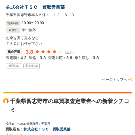
株式会社ＴＳＣ 買取営業部
千葉県習志野市本大久保４－１２－３－Ｄ
10
:
00
〜
20
:
00
営業時間
年中無休
定休日
お車を高く売るなら
ＴＳＣにお任せ下さい！
3.8
総合評価
（21件）
4.2
3.3
3.9
3.8
査定額：
連絡：
査定対応：
車引渡し：
出張OK
事故車OK
ページトップへ
千葉県習志野市の車買取査定業者への新着クチコ
ミ
投稿者：ROCK
都道府県：
千葉県
買取店名：
株式会社ＴＳＣ 買取営業部