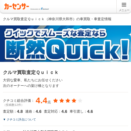
メニュー
クルマ買取査定Ｑｕｉｃｋ（神奈川県大和市）の車買取・車査定情報
クルマ買取査定Ｑｕｉｃｋ
大切な愛車、私たちにお任せください
次のオーナーへの架け橋となります
4.4
クチコミ総合評価：
点
（投稿数12件）
4.8
4.6
4.6
4.6
査定額：
連絡：
査定対応：
車引渡し：
▼ クチコミ評点について