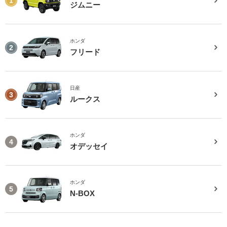
1
ジムニー
ホンダ
2
フリード
日産
3
ルークス
ホンダ
4
オデッセイ
ホンダ
5
N-BOX