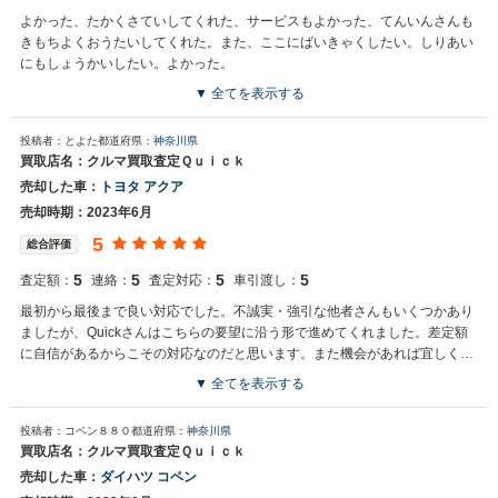
よかった、たかくさていしてくれた、サービスもよかった、てんいんさんも
きもちよくおうたいしてくれた。また、ここにばいきゃくしたい。しりあい
にもしょうかいしたい。よかった。
▼ 全てを表示する
投稿者：とよた
都道府県：
神奈川県
買取店名：クルマ買取査定Ｑｕｉｃｋ
売却した車：
トヨタ アクア
売却時期：2023年6月
5
総合評価
5
5
5
5
査定額：
連絡：
査定対応：
車引渡し：
最初から最後まで良い対応でした。不誠実・強引な他者さんもいくつかあり
ましたが、Quickさんはこちらの要望に沿う形で進めてくれました。差定額
に自信があるからこその対応なのだと思います。また機会があれば宜しくお
願いします。
▼ 全てを表示する
投稿者：コペン８８０
都道府県：
神奈川県
買取店名：クルマ買取査定Ｑｕｉｃｋ
売却した車：
ダイハツ コペン