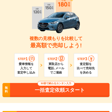
複数の見積もりを比較して
最高額で売却しよう!
1
2
3
STEP
STEP
STEP
愛車情報を
買取店から
査定額を
入力して
電話､メール
比べて売却先
査定申し込み
でご連絡
を決める
90
秒で終わるカンタン入力
無
一括査定依頼スタート
料