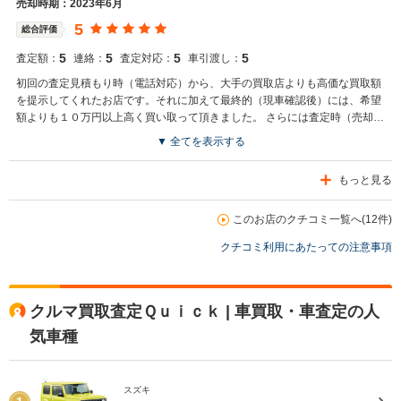
売却時期：2023年6月
5
総合評価
5
5
5
5
査定額：
連絡：
査定対応：
車引渡し：
初回の査定見積もり時（電話対応）から、大手の買取店よりも高価な買取額
を提示してくれたお店です。それに加えて最終的（現車確認後）には、希望
額よりも１０万円以上高く買い取って頂きました。 さらには査定時（売却
前）において、この車を幾らで再販売するのか等、正直に話してくださり、
▼ 全てを表示する
お店の利益が少なくなっても、高価買取を頑張ってくれるお店です。（ 本当
に、査定の際にお話していた値段で再販売していました。） 現車確認・査定
もっと見る
作業は、想像以上に（呆気にとられるほど）簡単に完了し、お店の屋号の通
り「ＱＵＩＣＫ」でした。（ 極端に言えば…、事故の有無を調べる程
度？！。） もちろん、いわゆる二重査定もありませんでしたし、支払いも契
このお店のクチコミ一覧へ(12件)
約書に記載された指定日に、きちんと入金して頂きました。（ 企業の都合が
クチコミ利用にあたっての注意事項
優先ではなく、お客との約束を守るお店です。） こういった誠実で良心的な
お店には、これからも頑張って頂きたいです。機会があれば、また利用した
いです。ありがとうございました。（ お店を応援する意味をこめて、クチコ
ミを投稿させて頂きました。）
クルマ買取査定Ｑｕｉｃｋ | 車買取・車査定の人
気車種
スズキ