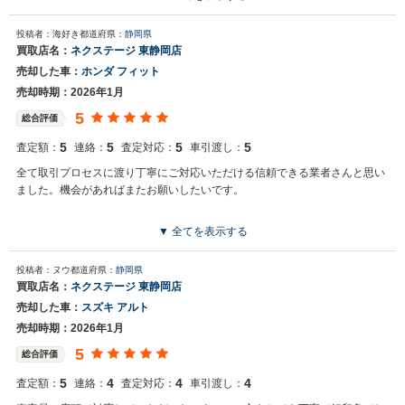
投稿者：海好き
都道府県：
静岡県
買取店名：
ネクステージ 東静岡店
売却した車：
ホンダ フィット
売却時期：2026年1月
5
総合評価
5
5
5
5
査定額：
連絡：
査定対応：
車引渡し：
全て取引プロセスに渡り丁寧にご対応いただける信頼できる業者さんと思い
ました。機会があればまたお願いしたいです。
▼ 全てを表示する
投稿者：ヌウ
都道府県：
静岡県
買取店名：
ネクステージ 東静岡店
売却した車：
スズキ アルト
売却時期：2026年1月
5
総合評価
5
4
4
4
査定額：
連絡：
査定対応：
車引渡し：