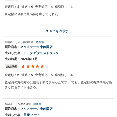
4
4
4
4
査定額：
連絡：
査定対応：
車引渡し：
査定幅の金額で最高値を出してくれた
▼ 全てを表示する
投稿者：しゅう
都道府県：
静岡県
買取店名：
ネクステージ 東静岡店
売却した車：
トヨタ ピクシストラック
売却時期：2024年11月
4
総合評価
5
5
5
4
査定額：
連絡：
査定対応：
車引渡し：
査定員の方の対応は親切丁寧で良かったです。 でも、査定額の有効期限があ
まりにもタイト過ぎる。
投稿者：しな
都道府県：
静岡県
買取店名：
ネクステージ 東静岡店
売却した車：
日産 ノート