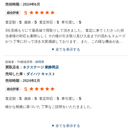
売却時期：2024年6月
5
総合評価
5
5
5
5
査定額：
連絡：
査定対応：
車引渡し：
3社見積もりにて最高値で買取りして頂きました。 査定に来てくださった担
当者様の対応も素晴らしく その後の引き取り及び入金までの流れもスムーズ
かつ 丁寧に行って頂き大変感謝しております。 また、この様な機会があり
ましたらこちらの会社さま にお願いすると思います。 重ね重ね御礼申し上
▼ 全てを表示する
げます。
投稿者：TH
都道府県：
静岡県
買取店名：
ネクステージ 東静岡店
売却した車：
ダイハツ キャスト
売却時期：2024年2月
5
総合評価
5
5
5
5
査定額：
連絡：
査定対応：
車引渡し：
確かな根拠に基づいた 丁寧なご説明をいただきました。
▼ 全てを表示する