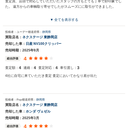
査定員、店頭で対応していただいたスタッフの方もとても丁寧で好印象でし
た。 遠方からの車輌取り寄せでしたがスムーズにに取引ができました。
▼ 全てを表示する
投稿者：ユーデー
都道府県：
静岡県
買取店名：
ネクステージ 東静岡店
売却した車：
日産 NV100クリッパー
売却時期：2025年9月
4
総合評価
4
4
4
3
査定額：
連絡：
査定対応：
車引渡し：
4社に自宅に来ていただき査定 査定においてかなり差が出た
投稿者：Pop
都道府県：
静岡県
買取店名：
ネクステージ 東静岡店
売却した車：
ホンダ ヴェゼル
売却時期：2025年3月
4
総合評価