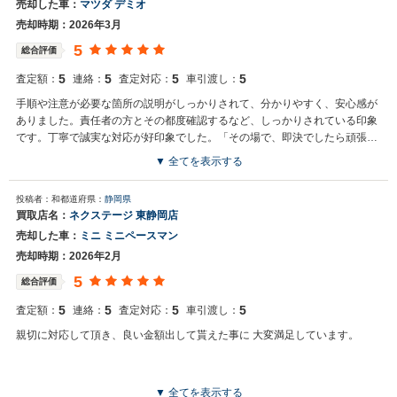
売却した車：
マツダ デミオ
売却時期：2026年3月
5
総合評価
5
5
5
5
査定額：
連絡：
査定対応：
車引渡し：
手順や注意が必要な箇所の説明がしっかりされて、分かりやすく、安心感が
ありました。責任者の方とその都度確認するなど、しっかりされている印象
です。丁寧で誠実な対応が好印象でした。「その場で、即決でしたら頑張れ
ます」と言われて、希望の金額で決まり、満足しています。
▼ 全てを表示する
投稿者：和
都道府県：
静岡県
買取店名：
ネクステージ 東静岡店
売却した車：
ミニ ミニペースマン
売却時期：2026年2月
5
総合評価
5
5
5
5
査定額：
連絡：
査定対応：
車引渡し：
親切に対応して頂き、良い金額出して貰えた事に 大変満足しています。
▼ 全てを表示する