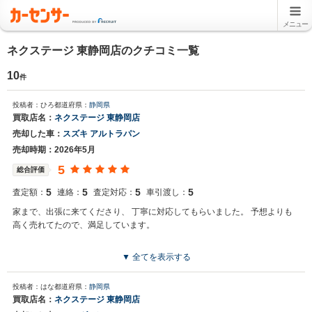
メニュー
ネクステージ 東静岡店のクチコミ一覧
10
件
投稿者：ひろ
都道府県：
静岡県
買取店名：
ネクステージ 東静岡店
売却した車：
スズキ アルトラパン
売却時期：2026年5月
5
総合評価
5
5
5
5
査定額：
連絡：
査定対応：
車引渡し：
家まで、出張に来てくださり、 丁寧に対応してもらいました。 予想よりも
高く売れてたので、満足しています。
▼ 全てを表示する
投稿者：はな
都道府県：
静岡県
買取店名：
ネクステージ 東静岡店