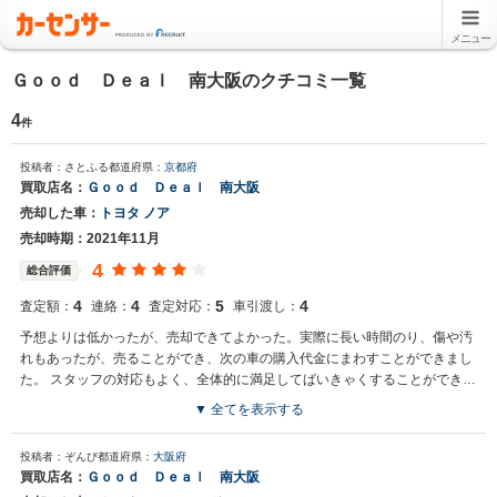
メニュー
Ｇｏｏｄ Ｄｅａｌ 南大阪のクチコミ一覧
4
件
投稿者：さとふる
都道府県：
京都府
買取店名：
Ｇｏｏｄ Ｄｅａｌ 南大阪
売却した車：
トヨタ ノア
売却時期：2021年11月
4
総合評価
4
4
5
4
査定額：
連絡：
査定対応：
車引渡し：
予想よりは低かったが、売却できてよかった。実際に長い時間のり、傷や汚
れもあったが、売ることができ、次の車の購入代金にまわすことができまし
た。 スタッフの対応もよく、全体的に満足してばいきゃくすることができま
した。
▼ 全てを表示する
投稿者：ぞんび
都道府県：
大阪府
買取店名：
Ｇｏｏｄ Ｄｅａｌ 南大阪