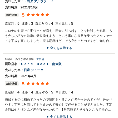
売却した車：
トヨタ アルファード
売却時期：2021年10月
5
総合評価
5
3
4
5
査定額：
連絡：
査定対応：
車引渡し：
コロナの影響で在宅ワークが増え、田舎に引っ越すことを検討した結果、も
う少し小柄な自動車に乗り換えよう、という事になり数年乗ったアルファー
ドを手放す事にしました。売る場所はどこでも良かったのですが、知り合い
にお勧めされた場所を幾つか回る事にして、二つ目に行った店がここでし
▼ 全てを表示する
た。 正直値段はほとんどどうでも良かったので、何軒も回るのが面倒なた
め、ここに決めました。雰囲気も悪くなく、気持ちよく売却できたのでよか
投稿者：あやか
都道府県：
大阪府
ったと思う。
買取店名：
Ｇｏｏｄ Ｄｅａｌ 南大阪
売却した車：
日産 ジューク
売却時期：2021年4月
5
総合評価
4
4
5
4
査定額：
連絡：
査定対応：
車引渡し：
売却するのは初めてだったので質問をすることが多かったのですが、分かり
やすく丁寧に対応してもらえたので安心して任せることができました。査定
金額は他とほとんど差がなかったので、1番信頼できそうなところで決めま
した。
▼ 全てを表示する