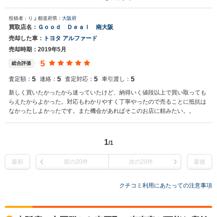
投稿者：りょ
都道府県：
大阪府
買取店名：
Ｇｏｏｄ Ｄｅａｌ 南大阪
売却した車：
トヨタ アルファード
売却時期：2019年5月
5
総合評価
5
5
5
5
査定額：
連絡：
査定対応：
車引渡し：
新しく買いたかったから迷っていたけど、納得いく値段以上で買い取っても
らえたからよかった。対応もわかりやすく丁寧やったので売ることに抵抗は
なかったしよかったです。また機会があればそこのお店に頼みたい。。
1
/1
最初
前の20件
次の20件
最後
クチコミ利用にあたっての注意事項