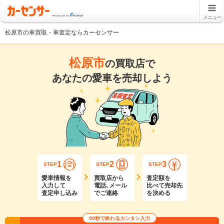
メニュー
松原市の車買取・車査定ならカーセンサー
松原市
の買取店で
あなたの愛車を売却しよう
1
2
3
STEP
STEP
STEP
愛車情報を
買取店から
査定額を
入力して
電話､メール
比べて売却先
査定申し込み
でご連絡
を決める
90秒で終わるカンタン入力