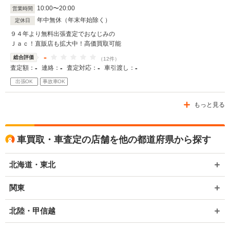
10
:
00
〜
20
:
00
営業時間
年中無休（年末年始除く）
定休日
９４年より無料出張査定でおなじみの
Ｊａｃ！直販店も拡大中！高価買取可能
-
総合評価
（12件）
-
-
-
-
査定額：
連絡：
査定対応：
車引渡し：
出張OK
事故車OK
もっと見る
車買取・車査定の店舗を他の都道府県から探す
北海道・東北
関東
北陸・甲信越