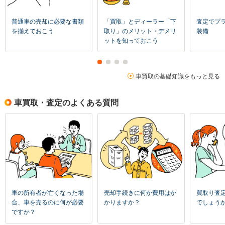
普通車の売却に必要な書類
「買取」とディーラー「下
査定でプ
を揃えておこう
取り」のメリット・デメリ
装備
ットを知っておこう
車買取の基礎知識をもっと見る
車買取・査定のよくある質問
車の所有者が亡くなった場
売却手続きに何か費用はか
買取り査
合、車を売るのに何が必要
かりますか？
でしょう
ですか？