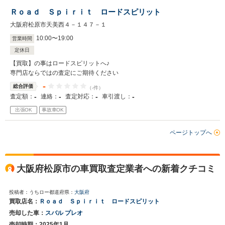
Ｒｏａｄ Ｓｐｉｒｉｔ ロードスピリット
大阪府松原市天美西４－１４７－１
10
:
00
〜
19
:
00
営業時間
定休日
【買取】の事はロードスピリットへ♪
専門店ならではの査定にご期待ください
-
総合評価
（-件）
-
-
-
-
査定額：
連絡：
査定対応：
車引渡し：
出張OK
事故車OK
ページトップへ
大阪府松原市の車買取査定業者への新着クチコミ
投稿者：うちロー
都道府県：
大阪府
買取店名：
Ｒｏａｄ Ｓｐｉｒｉｔ ロードスピリット
売却した車：
スバル プレオ
売却時期：2025年1月