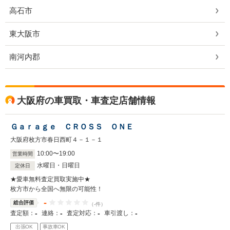
高石市
東大阪市
南河内郡
大阪府の車買取・車査定店舗情報
Ｇａｒａｇｅ ＣＲＯＳＳ ＯＮＥ
大阪府枚方市春日西町４－１－１
10
:
00
〜
19
:
00
営業時間
水曜日・日曜日
定休日
★愛車無料査定買取実施中★
枚方市から全国へ無限の可能性！
-
総合評価
（-件）
-
-
-
-
査定額：
連絡：
査定対応：
車引渡し：
出張OK
事故車OK