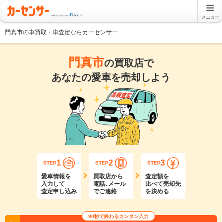
メニュー
門真市の車買取・車査定ならカーセンサー
門真市
の買取店で
あなたの愛車を売却しよう
1
2
3
STEP
STEP
STEP
愛車情報を
買取店から
査定額を
入力して
電話､メール
比べて売却先
査定申し込み
でご連絡
を決める
90秒で終わるカンタン入力