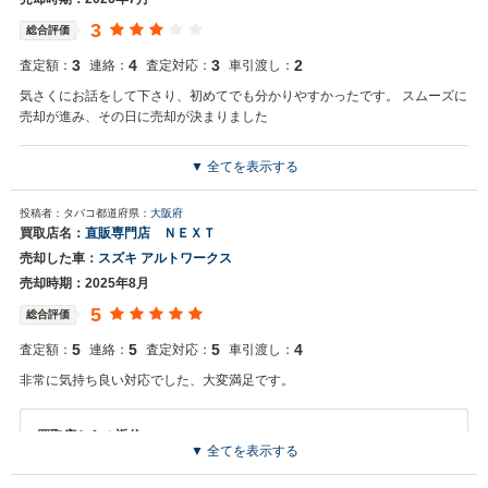
3
総合評価
3
4
3
2
査定額：
連絡：
査定対応：
車引渡し：
気さくにお話をして下さり、初めてでも分かりやすかったです。 スムーズに
売却が進み、その日に売却が決まりました
▼ 全てを表示する
買取店からの返信
この度は、大切なお車をご売却いただき誠にありがとうございまし
投稿者：タバコ
都道府県：
大阪府
た。 初めてのご売却ということでご不安もあったかと思いますが、安
買取店名：
直販専門店 ＮＥＸＴ
心してお任せいただけたこと、大変嬉しく思います。 今後もお客様に
売却した車：
スズキ アルトワークス
分かりやすく、安心してお任せいただける対応を心がけてまいりま
す。この度は数ある中からお選びいただき、ありがとうございまし
売却時期：2025年8月
た。
5
総合評価
5
5
5
4
査定額：
連絡：
査定対応：
車引渡し：
非常に気持ち良い対応でした、大変満足です。
買取店からの返信
▼ 全てを表示する
この度は嬉しいお言葉をいただき、誠にありがとうございます。 「非
常に気持ち良い対応」とのお言葉を励みに、今後もより一層ご満足い