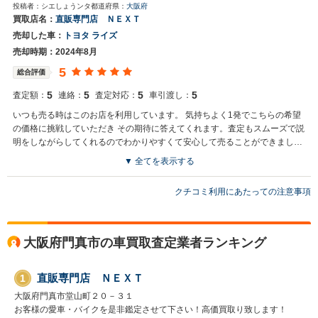
投稿者：シエしょうンタ
都道府県：
大阪府
ただけるサービスを目指してまいります。 またのご利用を心よりお待
買取店名：
直販専門店 ＮＥＸＴ
ちしております。
売却した車：
トヨタ ライズ
売却時期：2024年8月
5
総合評価
5
5
5
5
査定額：
連絡：
査定対応：
車引渡し：
いつも売る時はこのお店を利用しています。 気持ちよく1発でこちらの希望
の価格に挑戦していただき その期待に答えてくれます。査定もスムーズで説
明をしながらしてくれるのでわかりやすくて安心して売ることができまし
た。車を引き渡す日もわかりやすく丁寧なので安心して引き渡しを完了する
▼ 全てを表示する
ことができてよかったです。 また利用したいと思います。
買取店からの返信
クチコミ利用にあたっての注意事項
シエしょうたンタ様 この度はクチコミ頂き誠にありがとうございま
す。またこのようなお褒めの言葉も大変嬉しく思います。 また機会が
ございましたら是非宜しくお願いいたします。
大阪府門真市の車買取査定業者ランキング
直販専門店 ＮＥＸＴ
1
大阪府門真市堂山町２０－３１
お客様の愛車・バイクを是非鑑定させて下さい！高価買取り致します！