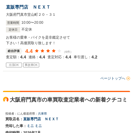
直販専門店 ＮＥＸＴ
大阪府門真市堂山町２０－３１
10
:
00
〜
20
:
00
営業時間
不定休
定休日
お客様の愛車・バイクを是非鑑定させて
下さい！高価買取り致します！
4.4
総合評価
（6件）
4.4
4.4
4.4
4.2
査定額：
連絡：
査定対応：
車引渡し：
出張OK
事故車OK
ページトップへ
大阪府門真市の車買取査定業者への新着クチコミ
投稿者：にん
都道府県：
兵庫県
買取店名：
直販専門店 ＮＥＸＴ
売却した車：
ミニ ミニ
売却時期：2026年7月