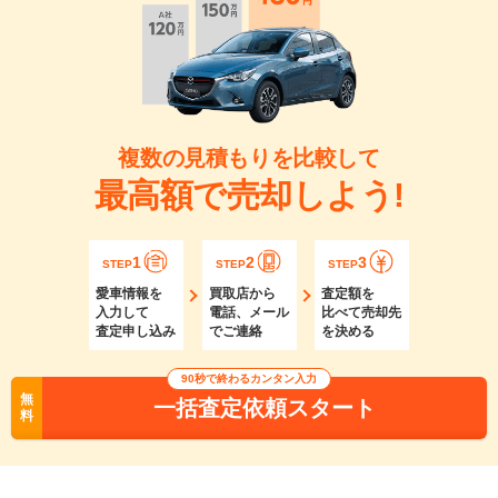
複数の見積もりを比較して
最高額で売却しよう!
1
2
3
STEP
STEP
STEP
愛車情報を
買取店から
査定額を
入力して
電話、メール
比べて売却先
査定申し込み
でご連絡
を決める
90秒で終わるカンタン入力
無
一括査定依頼スタート
料