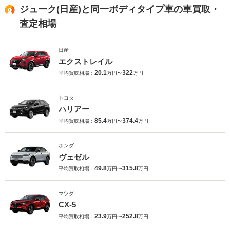
ジューク(日産)と同一ボディタイプ車の車買取・
査定相場
日産
エクストレイル
20.1
322
平均買取相場：
万円〜
万円
トヨタ
ハリアー
85.4
374.4
平均買取相場：
万円〜
万円
ホンダ
ヴェゼル
49.8
315.8
平均買取相場：
万円〜
万円
マツダ
CX-5
23.9
252.8
平均買取相場：
万円〜
万円