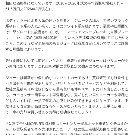
相応な価格帯になっています（2010～2020年式の平均買取相場41万円～
61.5万円／2026年8月現在）。
ボディカラーによる人気の違いを見ると、ジュークの場合、力強いブラック
系やレッド系の人気が高く、これにホワイト系が続きます。装備や仕様面で
は一部グレードに設定されていた「エマージェンシーブレーキ（自動ブレー
キ）」や「LDW（車線逸脱警報）」といった先進機能の有無に注目したいと
ころ。このような安全装備のあるジュークは買取査定においてプラスに影響
する可能性はあります。
走行距離においては前述したとおり、低走行距離のジュークはバリューが高
い傾向にあります。これは相対的に買取査定の強みにつながります。
ジュークは斬新かつ個性的なコンパクトカーであり、買取査定でも好条件を
引き出せる可能性があります。ぜひとも一括査定サービスなどを利用して、
数社の見積もりを比較しながら最も良い条件をスマートに引き出したいとこ
ろ。カーセンサー簡単ネット車査定なら、売却したい車のメーカーや車種な
どを入力すれば、一括で査定のお申し込みができるようになっています。下
取りより査定額が高価になるケースがないとも言えません。上手に活用し
て、車の売却や買い替えをお得に成功させましょう！
＊1 本文中記載の平均買取相場はカーセンサー簡単ネット車査定クチコミか
ら、各買取業者で車を売却されたユーザー様に第三者機関経由でご回答いた
だいたアンケートの情報をもとに調査、集計の上掲載しています。買取査定