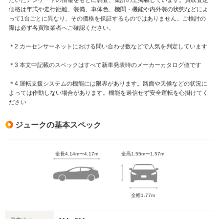
価格は年式や走行距離、装備、車体色、機関・機能や内外装の状態などによ
って1台ごとに異なり、その価格を保証するものではありません。ご検討の
際は必ず各買取業者へご確認ください。
＊2 カーセンサーネットにおける問い合わせ数などで人気を判定しています
＊3 本文中記載のスペックはすべて新車発表時のメーカーカタログ値です
＊4 運転支援システムの機能には限界があります。路面や天候などの状況に
よっては作動しない場合があります。機能を過信せず安全運転を心掛けてく
ださい
ジュークの基本スペック
全長4.14m〜4.17m
全高1.55m〜1.57m
全幅1.77m