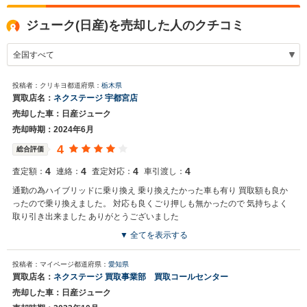
ジューク(日産)を売却した人のクチコミ
投稿者：クリキヨ
都道府県：
栃木県
買取店名：
ネクステージ 宇都宮店
売却した車：日産ジューク
売却時期：2024年6月
4
総合評価
4
4
4
4
査定額：
連絡：
査定対応：
車引渡し：
通勤の為ハイブリッドに乗り換え 乗り換えたかった車も有り 買取額も良か
ったので乗り換えました。 対応も良くごり押しも無かったので 気持ちよく
取り引き出来ました ありがとうございました
▼ 全てを表示する
買取店からの返信
投稿者：マイページ
都道府県：
愛知県
お世話になっております。 株式会社ネクステージでございます。 この
買取店名：
ネクステージ 買取事業部 買取コールセンター
度はネクステージをご利用いただきまして誠にありがとうございまし
売却した車：日産ジューク
た。 弊社ではお車の買取・販売だけではなく、カーナビや車載カメラ
などの用品販売、自動車損害保険、整備・点検・車検まで、お客様の