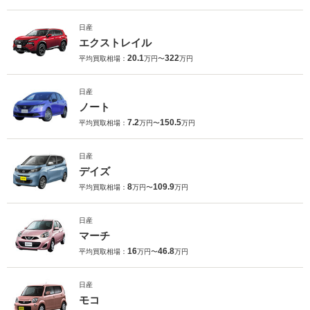
日産
エクストレイル
20.1
322
平均買取相場：
万円〜
万円
日産
ノート
7.2
150.5
平均買取相場：
万円〜
万円
日産
デイズ
8
109.9
平均買取相場：
万円〜
万円
日産
マーチ
16
46.8
平均買取相場：
万円〜
万円
日産
モコ