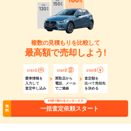
複数の見積もりを比較して
最高額で売却しよう!
1
2
3
STEP
STEP
STEP
愛車情報を
買取店から
査定額を
入力して
電話、メール
比べて売却先
査定申し込み
でご連絡
を決める
90秒で終わるカンタン入力
無
一括査定依頼スタート
料