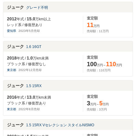
ジューク
グレード不明
査定額
2012
15.0
年式 /
万km以上
11
レッド系 / 修復歴あり
万円
愛知県
2023
年
5
月売却
売却額：
11
万円
ジューク
1.6 16GT
査定額
2018
1.0
年式 /
万km未満
100
110
ブラック系 / 修復歴なし
万円～
万円
東京都
2022
年
12
月売却
売却額：
110
万円
ジューク
1.5 15RX
査定額
2016
13.0
年式 /
万km未満
3
5
ブラック系 / 修復歴あり
万円～
万円
東京都
2022
年
8
月売却
売却額：
3
万円
ジューク
1.5 15RX Vセレクション スタイルNISMO
査定額