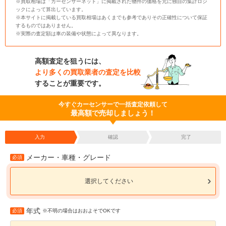
※買取相場は「カーセンサーネット」に掲載された物件の価格を元に独自の集計ロジ
ックによって算出しています。
※本サイトに掲載している買取相場はあくまでも参考でありその正確性について保証
するものではありません。
※実際の査定額は車の装備や状態によって異なります。
高額査定を狙うには、
より多くの買取業者の査定を比較
することが重要です。
今すぐカーセンサーで一括査定依頼して
最高額で売却しましょう！
入力
確認
完了
メーカー・車種・グレード
必須
選択してください
年式
必須
※不明の場合はおおよそでOKです