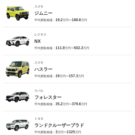
スズキ
ジムニー
19.2
188.6
平均買取相場：
万円〜
万円
レクサス
NX
111.9
502.3
平均買取相場：
万円〜
万円
スズキ
ハスラー
19
157.3
平均買取相場：
万円〜
万円
スバル
フォレスター
35.2
379.6
平均買取相場：
万円〜
万円
トヨタ
ランドクルーザープラド
3
1325
平均買取相場：
万円〜
万円