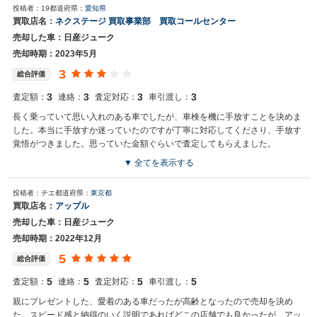
投稿者：19
都道府県：
愛知県
"お世話になっております。 株式会社ネクステージでございます。 こ
買取店名：
ネクステージ 買取事業部 買取コールセンター
の度はネクステージをご利用いただきまして誠にありがとうございま
売却した車：日産ジューク
した。 弊社スタッフの接客をお褒め頂き光栄です。 今後もご満足いた
だけるよう精進してまいります。 スタッフ一同、またのご利用お待ち
売却時期：2023年5月
しております。
3
総合評価
3
3
3
3
査定額：
連絡：
査定対応：
車引渡し：
長く乗っていて思い入れのある車でしたが、車検を機に手放すことを決めま
した。本当に手放すか迷っていたのですが丁寧に対応してくださり、手放す
覚悟がつきました。思っていた金額ぐらいで査定してもらえました。
▼ 全てを表示する
買取店からの返信
投稿者：チエ
都道府県：
東京都
お世話になっております。 株式会社ネクステージでございます。 この
買取店名：
アップル
度はネクステージをご利用いただきまして誠にありがとうございまし
売却した車：日産ジューク
た。 弊社ではジュークのようなSUVの専門店を展開している関係もあ
り、大変得意な車種となっております。SUVの他にもミニバンや輸入
売却時期：2022年12月
車、軽自動車などの各種専門店を展開しているため、また機会がござ
5
総合評価
いましたら是非お力添えできれば幸いでございます。 今後とも宜しく
お願い申し上げます。
5
5
5
5
査定額：
連絡：
査定対応：
車引渡し：
親にプレゼントした、愛着のある車だったが高齢となったので売却を決め
た。スピード感と納得のいく説明であればどこの店舗でも良かったが、アッ