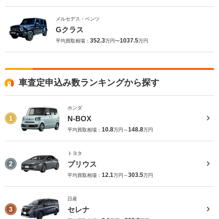
メルセデス・ベンツ
Gクラス
352.3
1037.5
平均買取相場：
万円〜
万円
車査定申込み数ランキングから探す
ホンダ
N-BOX
1
10.8
148.8
平均買取相場：
万円～
万円
トヨタ
プリウス
2
12.1
303.5
平均買取相場：
万円～
万円
日産
セレナ
3