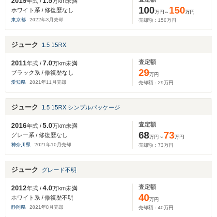
2019
1.5
年式 /
万km未満
100
150
ホワイト系 / 修復歴なし
万円～
万円
東京都
2022
年
3
月売却
売却額：
150
万円
ジューク
1.5 15RX
査定額
2011
7.0
年式 /
万km未満
29
ブラック系 / 修復歴なし
万円
愛知県
2021
年
11
月売却
売却額：
29
万円
ジューク
1.5 15RX シンプルパッケージ
査定額
2016
5.0
年式 /
万km未満
68
73
グレー系 / 修復歴なし
万円～
万円
神奈川県
2021
年
10
月売却
売却額：
73
万円
ジューク
グレード不明
査定額
2012
4.0
年式 /
万km未満
40
ホワイト系 / 修復歴不明
万円
静岡県
2021
年
8
月売却
売却額：
40
万円