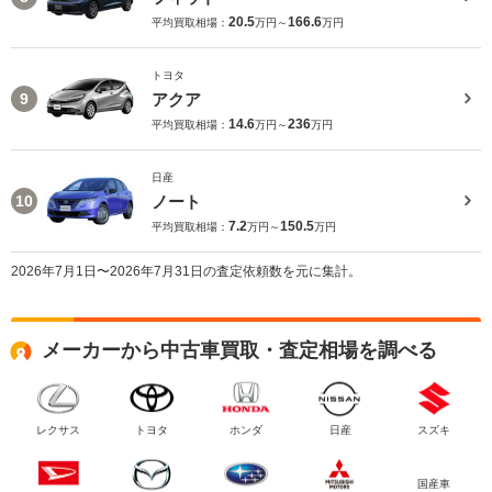
20.5
166.6
平均買取相場：
万円～
万円
トヨタ
アクア
9
14.6
236
平均買取相場：
万円～
万円
日産
ノート
10
7.2
150.5
平均買取相場：
万円～
万円
2026年7月1日〜2026年7月31日の査定依頼数を元に集計。
メーカーから中古車買取・査定相場を調べる
レクサス
トヨタ
ホンダ
日産
スズキ
国産車