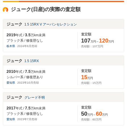
ジューク(日産)の実際の査定額
ジューク
1.5 15RX V アーバンセレクション
査定額
2019
3.5
年式 /
万km未満
107
120
ブラック系 / 修復歴なし
万円～
万円
栃木県
2024
年
6
月売却
売却額：
107
万円
ジューク
1.5 15RX
査定額
2010
7.5
年式 /
万km未満
15
シルバー系 / 修復歴あり
万円
愛知県
2023
年
10
月売却
売却額：
15
万円
ジューク
グレード不明
査定額
2017
7.5
年式 /
万km未満
50
60
ブラック系 / 修復歴なし
万円～
万円
愛知県
2023
年
7
月売却
売却額：
60
万円