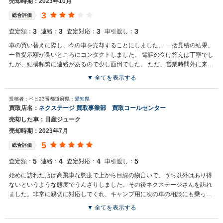
売却時期：2023年10月
カーライフをトータルでサポートさせていただくことをビジネスモデ
3
総合評価
ルとしております。 またのご利用、スタッフ一同お待ち申し上げてお
ります。
3
3
3
3
査定額：
連絡：
査定対応：
車引渡し：
車の買い替えに際し、今の車を売却することにしました。 一括見積の結果、
一番提示額が良いところにコンタクトしました。 電話の受け答えは丁寧でし
たが、結構頻繁に連絡があるので少し面倒でした。 ただ、営業時間外に来店
したいと伝えたところ、対応していただき臨機応変な対応には感謝していま
▼ 全てを表示する
す。見積もりの提示額と実際の提示額では、開きがありましたが、他の比べ
買取店からの返信
ると最高額に近いことと納車日が決まっていたため、売却をお願いしまし
投稿者：ベヒ23番
都道府県：
愛知県
お世話になっております。株式会社ネクステージでございます。この
た。 対応、売却価格ともに予想は上回らないため、満足度はふつうです。
買取店名：
ネクステージ 買取事業部 買取コールセンター
度はネクステージをご利用いただきまして誠にありがとうございまし
売却した車：日産ジューク
た。今後もご満足いただけるよう精進してまいります。スタッフ一
同、またのご利用お待ちしております。
売却時期：2023年7月
5
総合評価
5
4
4
5
査定額：
連絡：
査定対応：
車引渡し：
始めに訪れた店は高飛車な態度で上から目線の物言いで、うち以外はあり得
ないというような態度でうんざりしました。その後ネクステージさんを訪れ
ました。非常に親切に対応してくれ、キャンプ用に次の車の相談にも乗って
くれました。
▼ 全てを表示する
買取店からの返信