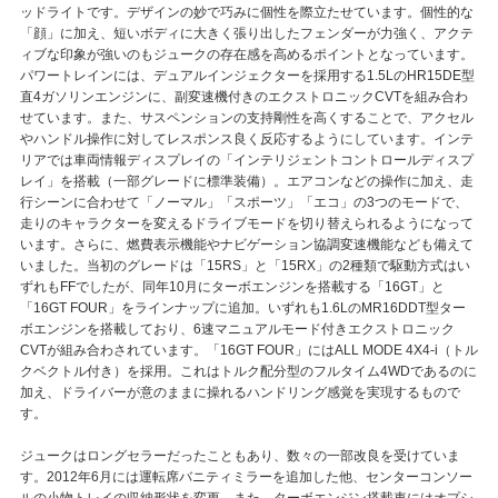
ッドライトです。デザインの妙で巧みに個性を際立たせています。個性的な
「顔」に加え、短いボディに大きく張り出したフェンダーが力強く、アクテ
ィブな印象が強いのもジュークの存在感を高めるポイントとなっています。
パワートレインには、デュアルインジェクターを採用する1.5LのHR15DE型
直4ガソリンエンジンに、副変速機付きのエクストロニックCVTを組み合わ
せています。また、サスペンションの支持剛性を高くすることで、アクセル
やハンドル操作に対してレスポンス良く反応するようにしています。インテ
リアでは車両情報ディスプレイの「インテリジェントコントロールディスプ
レイ」を搭載（一部グレードに標準装備）。エアコンなどの操作に加え、走
行シーンに合わせて「ノーマル」「スポーツ」「エコ」の3つのモードで、
走りのキャラクターを変えるドライブモードを切り替えられるようになって
います。さらに、燃費表示機能やナビゲーション協調変速機能なども備えて
いました。当初のグレードは「15RS」と「15RX」の2種類で駆動方式はい
ずれもFFでしたが、同年10月にターボエンジンを搭載する「16GT」と
「16GT FOUR」をラインナップに追加。いずれも1.6LのMR16DDT型ター
ボエンジンを搭載しており、6速マニュアルモード付きエクストロニック
CVTが組み合わされています。「16GT FOUR」にはALL MODE 4X4-i（トル
クベクトル付き）を採用。これはトルク配分型のフルタイム4WDであるのに
加え、ドライバーが意のままに操れるハンドリング感覚を実現するもので
す。
ジュークはロングセラーだったこともあり、数々の一部改良を受けていま
す。2012年6月には運転席バニティミラーを追加した他、センターコンソー
ルの小物トレイの収納形状を変更。また、ターボエンジン搭載車にはオプシ