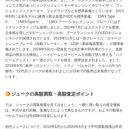
ョンで人気のあったインテリジェントキーやエンジンイモビライザー、プッ
シュエンジンスターター、フォグランプなどを標準装備としています。2013
年8月には全モデルに横滑り防止装置のVDCを標準装備。「15RX Type
V」、「15RS Type V」、「15RX アーバンセレクション」グレードにはア
イドリングストップも採用しました。2014年7月にはエクステリアを変更。
立体感を増したVモーショングリルや、ブーメランシェイプのLEDポジショ
ンランプが採用されています。2015年11月には一部グレードに「エマージ
ェンシーブレーキ（自動ブレーキ）」や「LDW（車線逸脱警報）」が標準装
備されています。2018年5月の一部改良では先行車や対向車のライト、道路
周辺の明るさを検知し、ハイビームとロービームを自動で切り替える「ハイ
ビームアシスト」が一部のグレードを除き、標準設定されました。そして、
2019年9月に欧州（ロンドン、パリ、ミラノ、バルセロナ、ケルンの5つの
都市）で2代目ジュークが発表されましたが日本での販売は未発表となって
います。
ジュークの高額買取・高額査定ポイント
では、ジュークの買取相場を見てみましょう。 一般に買い取りの査定価格
は、年式や走行距離、装備などによって異なるものですが、およその相場を
つかんでおけば売却時の目安になります。
初代ジュークについて、2010年6月から2020年6月まで平均買取相場は年式