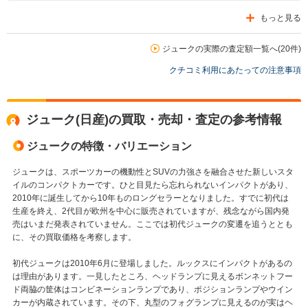
もっと見る
ジュークの実際の査定額一覧へ(20件)
クチコミ利用にあたっての注意事項
ジューク(日産)の買取・売却・査定の参考情報
ジュークの特徴・バリエーション
ジュークは、スポーツカーの機動性とSUVの力強さを融合させた新しいスタ
イルのコンパクトカーです。ひと目見たら忘れられないインパクトがあり、
2010年に誕生してから10年ものロングセラーとなりました。すでに初代は
生産を終え、2代目が欧州を中心に販売されていますが、残念ながら国内発
売はいまだ発表されていません。ここでは初代ジュークの変遷を追うととも
に、その買取価格を考察します。
初代ジュークは2010年6月に登場しました。ルックスにインパクトがあるの
は理由があります。一見したところ、ヘッドランプに見えるボンネットフー
ド両脇の筐体はコンビネーションランプであり、ポジションランプやウイン
カーが内蔵されています。その下、丸型のフォグランプに見えるのが実はヘ