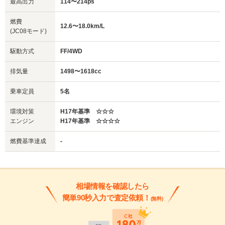
最高出力
114〜214ps
燃費
12.6〜18.0km/L
(JC08モード)
駆動方式
FF/4WD
排気量
1498〜1618cc
乗車定員
5名
環境対策
H17年基準 ☆☆☆
エンジン
H17年基準 ☆☆☆☆
燃費基準達成
-
相場情報を確認したら
簡単90秒入力で査定依頼！
(無料)