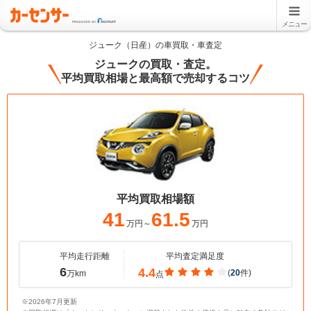
メニュー
ジューク（日産）の車買取・車査定
ジュークの買取・査定。
平均買取相場と最高額で売却するコツ
平均買取相場額
41
61.5
万円～
万円
平均走行距離
平均査定満足度
6
4.4
(
20
件)
万km
点
※2026年7月更新