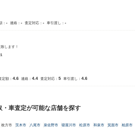
-
-
-
-
額：
連絡：
査定対応：
車引渡し：
取致します！
１
4.6
4.4
5
4.6
査定額：
連絡：
査定対応：
車引渡し：
取・車査定が可能な店舗を探す
枚方市
茨木市
八尾市
泉佐野市
寝屋川市
松原市
和泉市
箕面市
柏原市