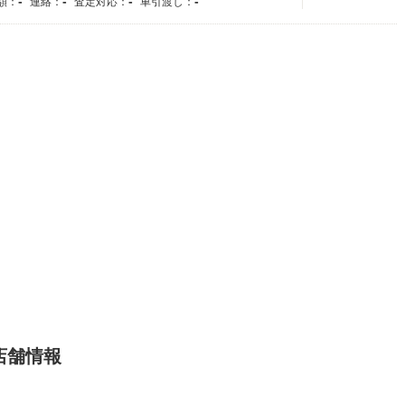
-
-
-
-
額：
連絡：
査定対応：
車引渡し：
店舗情報