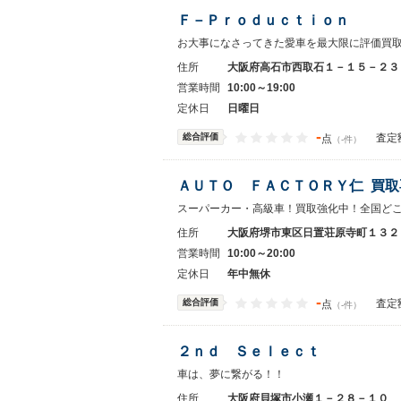
Ｆ－Ｐｒｏｄｕｃｔｉｏｎ
お大事になさってきた愛車を最大限に評価買
住所
大阪府高石市西取石１－１５－２３
営業時間
10:00～19:00
定休日
日曜日
-
総合評価
査定
点
（-件）
ＡＵＴＯ ＦＡＣＴＯＲＹ仁 買取
スーパーカー・高級車！買取強化中！全国ど
住所
大阪府堺市東区日置荘原寺町１３２
営業時間
10:00～20:00
定休日
年中無休
-
総合評価
査定
点
（-件）
２ｎｄ Ｓｅｌｅｃｔ
車は、夢に繋がる！！
住所
大阪府貝塚市小瀬１－２８－１０