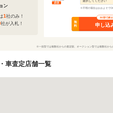
必須
ョン
※不明の場合はおおよそでO
1
は
社のみ！
90秒で終
無
0
社が入札！
申し込
料
※一括型では複数社からの査定額、オークション型では複数社から
・車査定店舗一覧