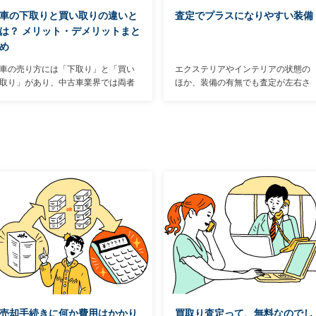
車の下取りと買い取りの違いと
査定でプラスになりやすい装備
は？ メリット・デメリットまと
め
車の売り方には「下取り」と「買い
エクステリアやインテリアの状態の
取り」があり、中古車業界では両者
ほか、装備の有無でも査定が左右さ
を明確に使い分けている。「下取
れることが多い。車種によって設定
り」と「買い取り」の違いを把握し
のないものもあるが、あればプラス
たうえで、自分により適した方法を
になりそうな装備を、下記で解説し
選ぶことが大切。そこで両者のメリ
よう。
ットとデメリット、オトクに車を売
るためのポイント、手続きの方法な
どを解説する。まずは両者の違いか
ら説明しよう。
売却手続きに何か費用はかかり
買取り査定って、無料なのでし