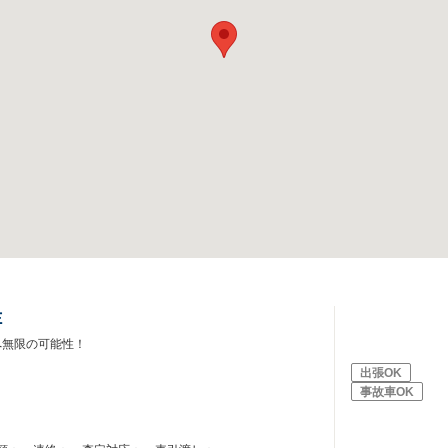
Ｅ
へ無限の可能性！
出張OK
事故車OK