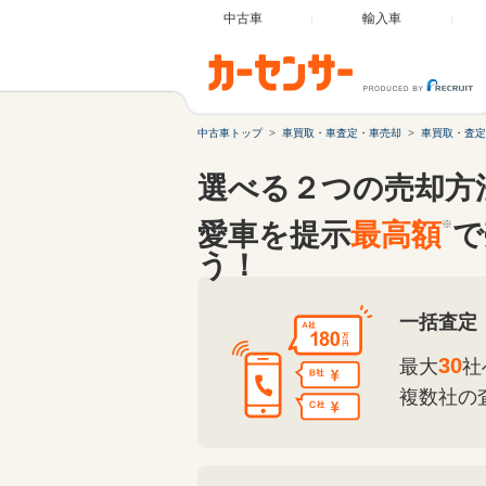
中古車
輸入車
中古車トップ
車買取・車査定・車売却
車買取・査定
選べる２つの売却方
愛車を提示
最高額
※
で
う！
一括査定
30
最大
社
複数社の