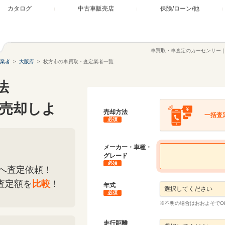
カタログ
中古車販売店
保険/ローン/他
車買取・車査定のカーセンサー
業者
大阪府
枚方市の車買取・査定業者一覧
法
売却しよ
売却方法
一括査
必須
メーカー・車種・
グレード
必須
へ査定依頼！
査定額を
比較
！
年式
必須
※不明の場合はおおよそでO
走行距離