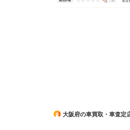
-
総合評価
査定
点
（-件）
大阪府の車買取・車査定