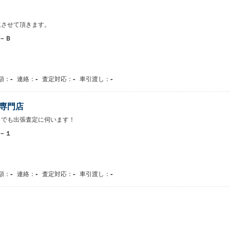
取させて頂きます。
－Ｂ
-
-
-
-
額：
連絡：
査定対応：
車引渡し：
専門店
こでも出張査定に伺います！
－１
-
-
-
-
額：
連絡：
査定対応：
車引渡し：