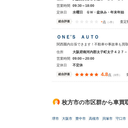
営業時間
09:30～18:00
定休日
水曜日 ＧＷ・盆休み・年末年始
-
総合評価
査定
点
（-件）
ＯＮＥ’Ｓ ＡＵＴＯ
関西圏内出張できます！不動車や事故車も買
住所
大阪府南河内郡太子町太子４２７－
営業時間
09:00～20:00
定休日
不定休
4.8
総合評価
点
（8件）
枚方市の市区群から車買
堺市
大阪市
豊中市
高槻市
貝塚市
守口市