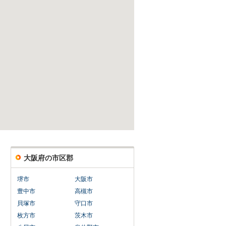
大阪府の市区郡
堺市
大阪市
豊中市
高槻市
貝塚市
守口市
枚方市
茨木市