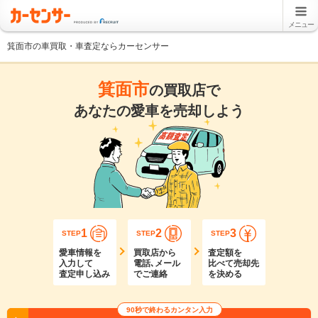
メニュー
箕面市の車買取・車査定ならカーセンサー
箕面市
の買取店で
あなたの愛車を売却しよう
1
2
3
STEP
STEP
STEP
愛車情報を
買取店から
査定額を
入力して
電話､メール
比べて売却先
査定申し込み
でご連絡
を決める
90秒で終わるカンタン入力