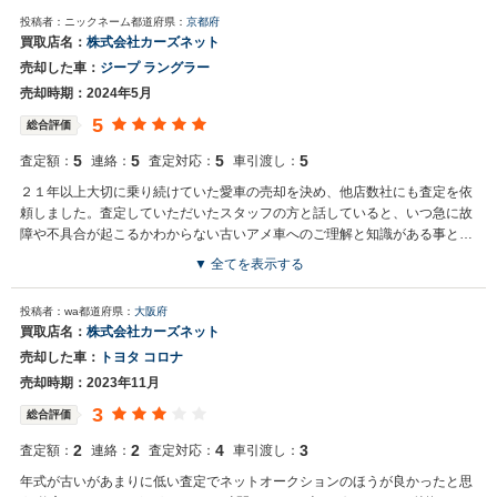
買取店からの返信
額査定額をいただいて嬉しかったです。
投稿者：ニックネーム
都道府県：
京都府
この度は大切なお車をご売却いただきましてありがとうございます。
買取店名：
株式会社カーズネット
数ある買取店の中から、弊社にご売却いただき大変うれしく思いま
売却した車：
ジープ ラングラー
す！またのご機会がございましたら、何卒よろしくお願い申し上げま
す。 株式会社カーズネット
売却時期：2024年5月
5
総合評価
5
5
5
5
査定額：
連絡：
査定対応：
車引渡し：
２１年以上大切に乗り続けていた愛車の売却を決め、他店数社にも査定を依
頼しました。査定していただいたスタッフの方と話していると、いつ急に故
障や不具合が起こるかわからない古いアメ車へのご理解と知識がある事と、
次に大切に乗り継いで下さるオーナーさんを見つけてくれそうな感じにすご
▼ 全てを表示する
く好感を持てたので買取をお願いしました。正直、売却した額を上回る金額
買取店からの返信
を提示していただいたショップもありましたが金額以外の事も大きな決めて
投稿者：wa
都道府県：
大阪府
ニックネーム様 この度は大切なお車をご売却いただきましてありがと
でした。査定額にも納得しております。ありがとうございました。
買取店名：
株式会社カーズネット
うございます。数ある買取店の中から、弊社にご売却いただき大変う
売却した車：
トヨタ コロナ
れしく思います！またのご機会がございましたら、何卒よろしくお願
い申し上げます。
売却時期：2023年11月
3
総合評価
2
2
4
3
査定額：
連絡：
査定対応：
車引渡し：
年式が古いがあまりに低い査定でネットオークションのほうが良かったと思