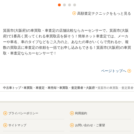
高額査定テクニックをもっと見る
箕面市(大阪府)の車買取・車査定の店舗比較ならカーセンサーで。箕面市(大阪
府)で1番高く買ってくれる車買取店を探そう！簡単ネット車査定では、メーカ
ーや車名、車のタイプなどをご入力の上、あなたの車がいくらで売れるか、複
数の買取店に車査定の依頼を一括でお申し込みもできる！箕面市(大阪府)の車買
取・車査定ならカーセンサーで！
ページトップへ
中古車トップ
車買取・車査定・車売却
車買取・査定業者
大阪府
箕面市の車買取・査定業者
プライバシーポリシー
利用規約
サイトマップ
お問い合わせ・ご要望