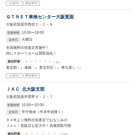
出張OK
事故車OK
ＧＴＮＥＴ車検センター大阪箕面
大阪府箕面市西宿２－１－８
10
:
00
〜
19
:
00
営業時間
火曜日
定休日
全国無料出張査定実施中！
特にスポーツカーは買取強化！
-
総合評価
（-件）
-
-
-
-
査定額：
連絡：
査定対応：
車引渡し：
出張OK
事故車OK
ＪＡＣ 北大阪支部
大阪府箕面市萱野４－２－７
10
:
00
〜
20
:
00
営業時間
年中無休（年末年始除く）
定休日
９４年より無料出張査定でおなじみの
Ｊａｃ！直販店も拡大中！高価買取可能
-
総合評価
（12件）