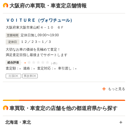
大阪府の車買取・車査定店舗情報
ＶＯＩＴＵＲＥ（ヴォワチュール）
大阪府東大阪市東山町４－１０ ６Ｆ
定休日無し
09
:
00
〜
19
:
00
営業時間
１２／２３～１／３
定休日
大切なお車の価値を見極めて査定！
満足査定目指し最後までサポートします
-
総合評価
（-件）
-
-
-
-
査定額：
連絡：
査定対応：
車引渡し：
出張OK
事故車OK
もっと見る
車買取・車査定の店舗を他の都道府県から探す
北海道・東北