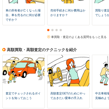
車の所有者が亡くなった場
売却手続きに何か費用はか
買取り査
合、車を売るのに何が必要
かりますか？
でしょう
ですか？
車買取・査定のよくある質問をもっと見る
高額買取・高額査定のテクニックを紹介
査定でチェックされるポイ
高額査定GETのためにやっ
中古車相
ントを知っておこう
ておきたい愛車の手入れ
見極めよ