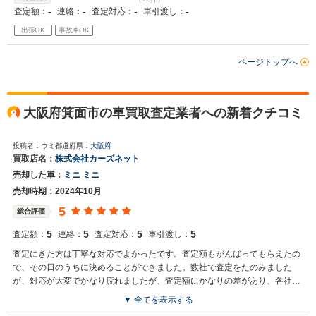
-
-
-
-
査定額：
連絡：
査定対応：
車引渡し：
出張OK
事故車OK
ページトップへ
大阪府箕面市の車買取査定業者への新着クチコミ
投稿者：ウミ
都道府県：
大阪府
買取店名：
株式会社カーズネット
売却した車：
ミニ ミニ
売却時期：2024年10月
5
総合評価
5
5
5
5
査定額：
連絡：
査定対応：
車引渡し：
査定にきた方は丁寧な対応でよかったです。査定額もがんばってもらえたの
で、その日のうちに決めることができました。数社で査定をたのみました
が、対応が大変でかなり疲れましたが、査定額にかなりの差があり、各社評
価が分かれるんだなぁ、と正直なところ驚いています。今日引き取りだった
▼ 全てを表示する
ので、あとは予定通り入金になるのを待つだけです。大好きな車なので、高