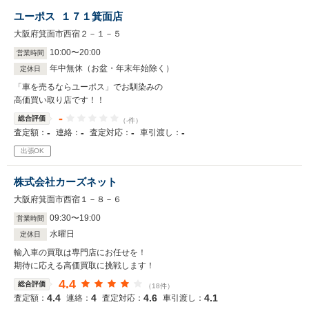
ユーポス １７１箕面店
大阪府箕面市西宿２－１－５
10
:
00
〜
20
:
00
営業時間
年中無休（お盆・年末年始除く）
定休日
「車を売るならユーポス」でお馴染みの
高価買い取り店です！！
-
総合評価
（-件）
-
-
-
-
査定額：
連絡：
査定対応：
車引渡し：
出張OK
株式会社カーズネット
大阪府箕面市西宿１－８－６
09
:
30
〜
19
:
00
営業時間
水曜日
定休日
輸入車の買取は専門店にお任せを！
期待に応える高価買取に挑戦します！
4.4
総合評価
（18件）
4.4
4
4.6
4.1
査定額：
連絡：
査定対応：
車引渡し：