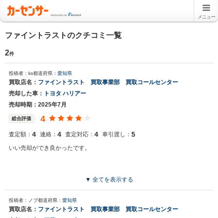
メニュー
ファイントラストのクチコミ一覧
2
件
投稿者：ks
都道府県：
愛知県
買取店名：
ファイントラスト 買取事業部 買取コールセンター
売却した車：
トヨタ ハリアー
売却時期：2025年7月
4
総合評価
4
4
4
5
査定額：
連絡：
査定対応：
車引渡し：
いい売却ができ良かったです。
▼ 全てを表示する
投稿者：ノブ
都道府県：
愛知県
買取店名：
ファイントラスト 買取事業部 買取コールセンター