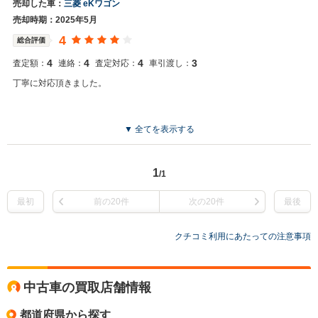
売却した車：
三菱 eKワゴン
売却時期：2025年5月
4
総合評価
4
4
4
3
査定額：
連絡：
査定対応：
車引渡し：
丁寧に対応頂きました。
▼ 全てを表示する
1
/1
最初
前の20件
次の20件
最後
クチコミ利用にあたっての注意事項
中古車の買取店舗情報
都道府県から探す