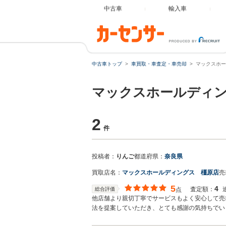
中古車
輸入車
中古車トップ
車買取・車査定・車売却
マックスホー
マックスホールディ
2
件
投稿者：
りんご
都道府県：
奈良県
買取店名：
マックスホールディングス 橿原店
売
5
4
査定額：
総合評価
点
他店舗より親切丁寧でサービスもよく安心して売
法を提案していただき、とても感謝の気持ちでい