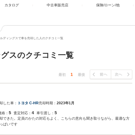
カタログ
中古車販売店
保険/ローン/他
ルディングスで車を売却した人のクチコミ一覧
ングスのクチコミ一覧
1
前へ
次へ
最初
最後
却した車：
トヨタ C-HR
売却時期：
2023年1月
5
4
5
連絡：
査定対応：
車引渡し：
却できた。定員のかたの対応もよく、こちらの意向も聞き取りながら、最適な方
っぱいです