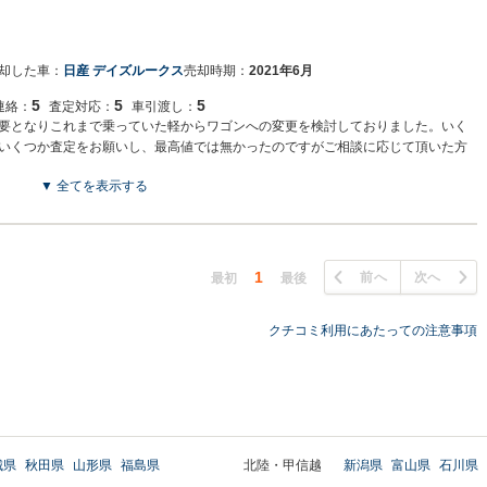
却した車：
日産 デイズルークス
売却時期：
2021年6月
5
5
5
連絡：
査定対応：
車引渡し：
要となりこれまで乗っていた軽からワゴンへの変更を検討しておりました。いく
いくつか査定をお願いし、最高値では無かったのですがご相談に応じて頂いた方
しました。
▼ 全てを表示する
1
前へ
次へ
最初
最後
クチコミ利用にあたっての注意事項
城県
秋田県
山形県
福島県
北陸・甲信越
新潟県
富山県
石川県