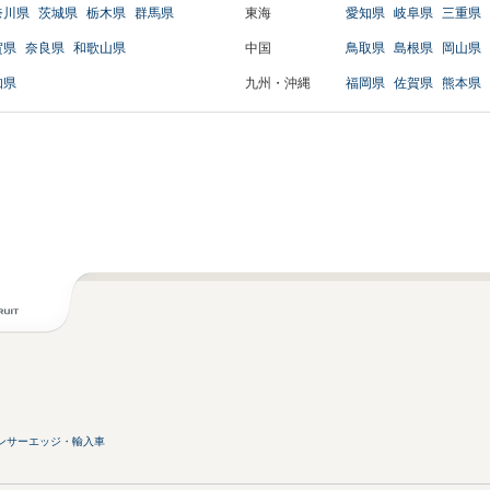
奈川県
茨城県
栃木県
群馬県
東海
愛知県
岐阜県
三重県
賀県
奈良県
和歌山県
中国
鳥取県
島根県
岡山県
知県
九州・沖縄
福岡県
佐賀県
熊本県
ンサーエッジ・輸入車