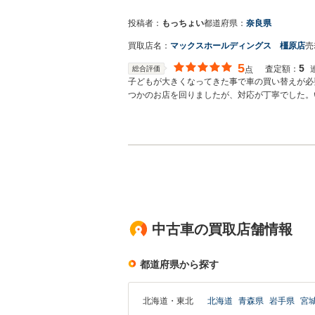
投稿者：
もっちょい
都道府県：
奈良県
買取店名：
マックスホールディングス 橿原店
売
5
5
査定額：
総合評価
点
子どもが大きくなってきた事で車の買い替えが必
つかのお店を回りましたが、対応が丁寧でした。
が良かったのでこちらのお店でお願いすることに
中古車の買取店舗情報
都道府県から探す
北海道・東北
北海道
青森県
岩手県
宮