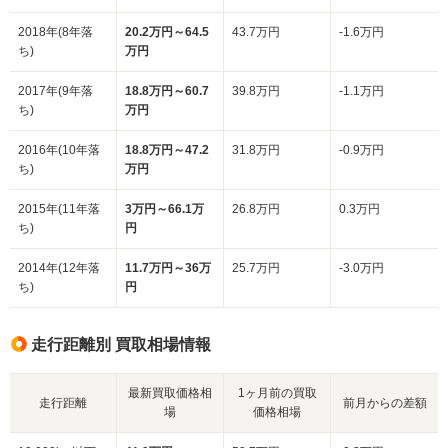
2018年(8年落
20.2万円～64.5
43.7万円
-1.6万円
ち)
万円
2017年(9年落
18.8万円～60.7
39.8万円
-1.1万円
ち)
万円
2016年(10年落
18.8万円～47.2
31.8万円
-0.9万円
ち)
万円
2015年(11年落
3万円～66.1万
26.8万円
0.3万円
ち)
円
2014年(12年落
11.7万円～36万
25.7万円
-3.0万円
ち)
円
走行距離別 買取相場情報
最新買取価格相
1ヶ月前の買取
走行距離
前月からの差額
場
価格相場