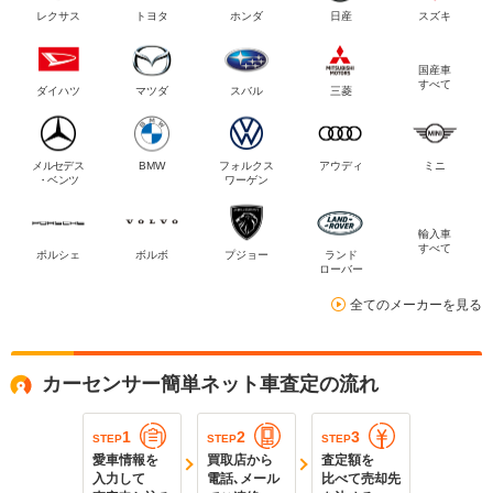
レクサス
トヨタ
ホンダ
日産
スズキ
国産車
すべて
ダイハツ
マツダ
スバル
三菱
メルセデス
BMW
フォルクス
アウディ
ミニ
・ベンツ
ワーゲン
輸入車
すべて
ポルシェ
ボルボ
プジョー
ランド
ローバー
全てのメーカーを見る
カーセンサー簡単ネット車査定の流れ
1
2
3
STEP
STEP
STEP
愛車情報を
買取店から
査定額を
入力して
電話､メール
比べて売却先