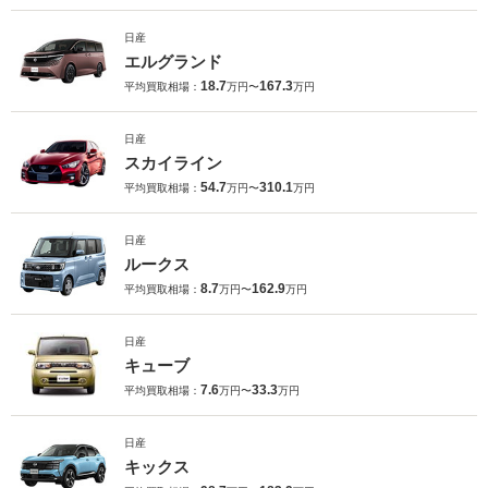
日産
エルグランド
18.7
167.3
平均買取相場：
万円〜
万円
日産
スカイライン
54.7
310.1
平均買取相場：
万円〜
万円
日産
ルークス
8.7
162.9
平均買取相場：
万円〜
万円
日産
キューブ
7.6
33.3
平均買取相場：
万円〜
万円
日産
キックス