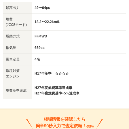
最高出力
49〜64ps
燃費
18.2〜22.2km/L
(JC08モード)
駆動方式
FF/4WD
排気量
659cc
乗車定員
4名
環境対策
H17年基準 ☆☆☆☆
エンジン
H27年度燃費基準達成車
燃費基準達成
H27年度燃費基準+5%達成車
相場情報を確認したら
簡単90秒入力で査定依頼！
(無料)