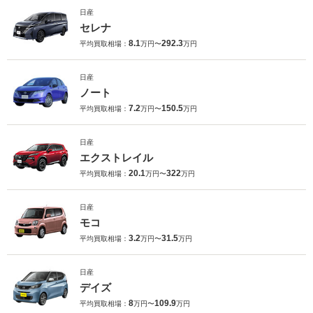
日産
セレナ
8.1
292.3
平均買取相場：
万円〜
万円
日産
ノート
7.2
150.5
平均買取相場：
万円〜
万円
日産
エクストレイル
20.1
322
平均買取相場：
万円〜
万円
日産
モコ
3.2
31.5
平均買取相場：
万円〜
万円
日産
デイズ
8
109.9
平均買取相場：
万円〜
万円