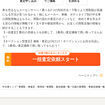
査定申し込み
でご連絡
を決める
車を売るならカーセンサーへ！選べる2つの売却方法！下取りより買取額が高価
になる方法が見つかるかも！他にもメーカー、車種、ボディタイプ別の中古車
の買取情報はもちろん、買取の流れや査定のポイントなど、初めて車を売る方
も安心の情報が満載です！五十音や都道府県から、お近くの買取店舗の情報を
紹介することもできます。
【一括査定】数社の見積もりを比較して、1番高い査定価格で買い取ってもらお
う！
【オークション型査定】連絡・査定は1社だけ！オークションにお任せ出品し
て、1番高い査定価格で買い取ってもらおう！
90秒で終わるカンタン入力
無
一括査定依頼スタート
料
ページトップへ
中古車トップ
車買取・車査定・車売却
車買取・査定相場一覧
日産の車買取・車査定相場一覧