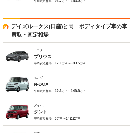
98.7
183.9
平均買取相場：
万円〜
万円
デイズルークス(日産)と同一ボディタイプ車の車
買取・査定相場
トヨタ
プリウス
12.1
303.5
平均買取相場：
万円〜
万円
ホンダ
N-BOX
10.8
148.8
平均買取相場：
万円〜
万円
ダイハツ
タント
3
142.2
平均買取相場：
万円〜
万円
日産