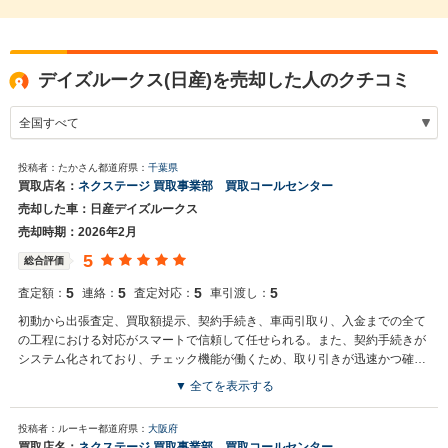
デイズルークス(日産)を売却した人のクチコミ
投稿者：たかさん
都道府県：
千葉県
買取店名：
ネクステージ 買取事業部 買取コールセンター
売却した車：日産デイズルークス
売却時期：2026年2月
5
総合評価
5
5
5
5
査定額：
連絡：
査定対応：
車引渡し：
初動から出張査定、買取額提示、契約手続き、車両引取り、入金までの全て
の工程における対応がスマートで信頼して任せられる。また、契約手続きが
システム化されており、チェック機能が働くため、取り引きが迅速かつ確実
である。長くお付き合いさせて頂きたいと感じるクルマ屋さんである。（実
▼ 全てを表示する
対応店舗:木更津16号店）
買取店からの返信
投稿者：ルーキー
都道府県：
大阪府
お世話になっております。 株式会社ネクステージでございます。 この
買取店名：
ネクステージ 買取事業部 買取コールセンター