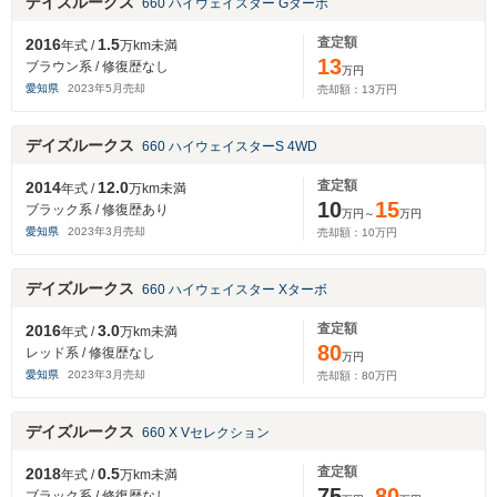
デイズルークス
660 ハイウェイスター Gターボ
査定額
2016
1.5
年式 /
万km未満
13
ブラウン系 / 修復歴なし
万円
愛知県
2023
年
5
月売却
売却額：
13
万円
デイズルークス
660 ハイウェイスターS 4WD
査定額
2014
12.0
年式 /
万km未満
10
15
ブラック系 / 修復歴あり
万円～
万円
愛知県
2023
年
3
月売却
売却額：
10
万円
デイズルークス
660 ハイウェイスター Xターボ
査定額
2016
3.0
年式 /
万km未満
80
レッド系 / 修復歴なし
万円
愛知県
2023
年
3
月売却
売却額：
80
万円
デイズルークス
660 X Vセレクション
査定額
2018
0.5
年式 /
万km未満
75
80
ブラック系 / 修復歴なし