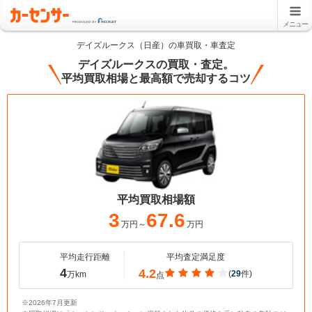
メニュー
デイズルークス（日産）の車買取・車査定
デイズルークスの買取・査定。
平均買取相場と最高額で売却するコツ
平均買取相場額
3
67.6
万円～
万円
平均走行距離
平均査定満足度
4
4.2
(
29
件)
万km
点
※2026年7月更新