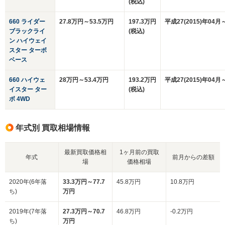
(税込)
660 ライダー
27.8万円～53.5万円
197.3万円
平成27(2015)年04月
ブラックライ
(税込)
ン ハイウェイ
スター ターボ
ベース
660 ハイウェ
28万円～53.4万円
193.2万円
平成27(2015)年04月
イスター ター
(税込)
ボ 4WD
年式別 買取相場情報
最新買取価格相
1ヶ月前の買取
年式
前月からの差額
場
価格相場
2020年(6年落
33.3万円～77.7
45.8万円
10.8万円
ち)
万円
2019年(7年落
27.3万円～70.7
46.8万円
-0.2万円
ち)
万円