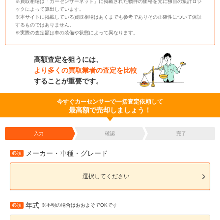
※買取相場は「カーセンサーネット」に掲載された物件の価格を元に独自の集計ロジ
ックによって算出しています。
※本サイトに掲載している買取相場はあくまでも参考でありその正確性について保証
するものではありません。
※実際の査定額は車の装備や状態によって異なります。
高額査定を狙うには、
より多くの買取業者の査定を比較
することが重要です。
今すぐカーセンサーで一括査定依頼して
最高額で売却しましょう！
入力
確認
完了
メーカー・車種・グレード
必須
選択してください
年式
必須
※不明の場合はおおよそでOKです