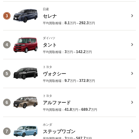
日産
セレナ
3
8.1
292.3
平均買取相場：
万円～
万円
ダイハツ
タント
4
3
142.2
平均買取相場：
万円～
万円
トヨタ
ヴォクシー
5
9.7
372.9
平均買取相場：
万円～
万円
トヨタ
アルファード
6
41.8
689.7
平均買取相場：
万円～
万円
ホンダ
ステップワゴン
7
3
587.7
平均買取相場：
万円～
万円