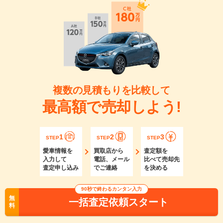
複数の見積もりを比較して
最高額で売却しよう!
1
2
3
STEP
STEP
STEP
愛車情報を
買取店から
査定額を
入力して
電話、メール
比べて売却先
査定申し込み
でご連絡
を決める
90秒で終わるカンタン入力
無
一括査定依頼スタート
料