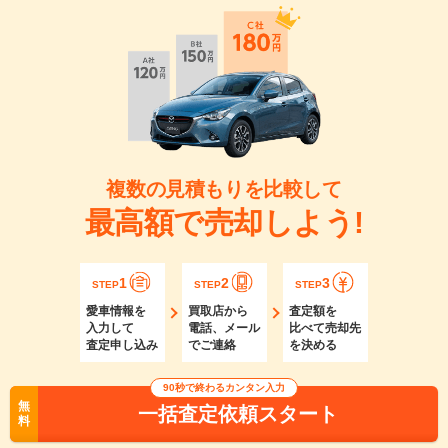
複数の見積もりを比較して
最高額で売却しよう!
1
2
3
STEP
STEP
STEP
愛車情報を
買取店から
査定額を
入力して
電話、メール
比べて売却先
査定申し込み
でご連絡
を決める
90秒で終わるカンタン入力
無
一括査定依頼スタート
料