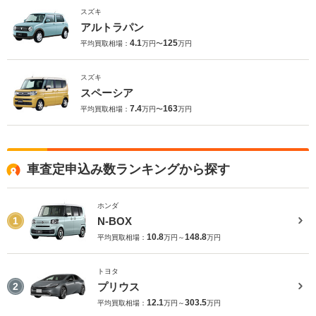
スズキ
アルトラパン
4.1
125
平均買取相場：
万円〜
万円
スズキ
スペーシア
7.4
163
平均買取相場：
万円〜
万円
車査定申込み数ランキングから探す
ホンダ
N-BOX
1
10.8
148.8
平均買取相場：
万円～
万円
トヨタ
プリウス
2
12.1
303.5
平均買取相場：
万円～
万円