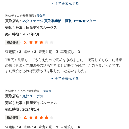
社に売却を決めた後も対応、契約と丁寧に対応していただきました。お盆を
▼ 全てを表示する
挟んだ引き取りのタイミング、その後の入金もとてもスムーズでした。大変
買取店からの返信
お世話になりました。ありがとうございました。
投稿者：まめ
都道府県：
愛知県
たけさと様 この度はカーロテックにてご売却頂き誠に有難うございま
買取店名：
ネクステージ 買取事業部 買取コールセンター
す。 暑い中の査定にて冷たいお飲み物を頂き、お気遣い頂き大変感謝
売却した車：日産デイズルークス
しております。 またご評価を頂き今後の励みになります。 今後ともご
売却の際は当社をご利用頂けると幸いでございます。 ご評価頂き有難
売却時期：2024年2月
うございました。
3
総合評価
3
3
3
3
査定額：
連絡：
査定対応：
車引渡し：
1番高く見積もってもらえたので売却をきめました。 接客してもらった営業
の感じもよく売却以外の話もでき楽しい時間が過ごせたのも良かったです。
また機会があれば見積もりを取りたいと思いました。
▼ 全てを表示する
買取店からの返信
投稿者：アビパパ
都道府県：
福岡県
お世話になっております。 株式会社ネクステージでございます。 この
買取店名：
九州ユーポス
度はネクステージをご利用いただきまして誠にありがとうございまし
売却した車：日産デイズルークス
た。 弊社ではデイズルークスのような軽自動車の専門店を展開してい
る関係もあり、大変得意な車種となっております。軽自動車の他にも
売却時期：2024年1月
ミニバンやSUV、輸入車などの各種専門店を展開しているため、また
4
総合評価
機会がございましたら是非お力添えできれば幸いでございます。 今後
とも宜しくお願い申し上げます。
4
4
5
4
査定額：
連絡：
査定対応：
車引渡し：