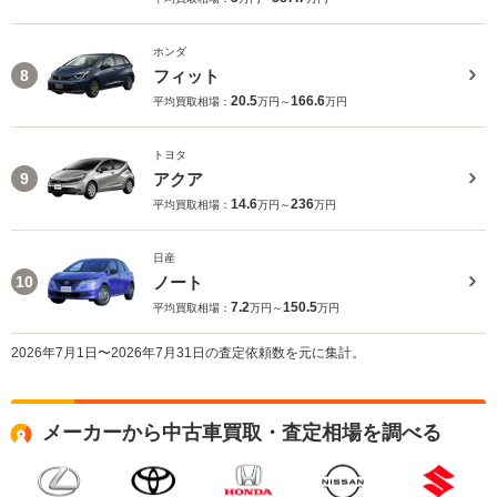
ホンダ
フィット
8
20.5
166.6
平均買取相場：
万円～
万円
トヨタ
アクア
9
14.6
236
平均買取相場：
万円～
万円
日産
ノート
10
7.2
150.5
平均買取相場：
万円～
万円
2026年7月1日〜2026年7月31日の査定依頼数を元に集計。
メーカーから中古車買取・査定相場を調べる