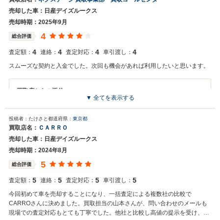
度はネクステージをご利用いただきまして誠にありがとうございまし
売却した車：日産デイズルークス
た。 弊社スタッフの接客をお褒め頂き光栄です。 今後もご満足いただ
けるよう精進してまいります。 スタッフ一同、またのご利用お待ちし
売却時期：2025年9月
ております。
4
総合評価
4
4
4
4
査定額：
連絡：
査定対応：
車引渡し：
スムーズな契約と入金でした。次回も機会があれば利用したいと思います。
買取店からの返信
▼ 全てを表示する
お世話になっております。 株式会社ネクステージでございます。 この
度はネクステージをご利用いただきまして誠にありがとうございまし
投稿者：たけさと
都道府県：
東京都
た。 弊社ではデイズルークスのような軽自動車の専門店を展開してい
買取店名：
ＣＡＲＲＯ
る関係もあり、大変得意な車種となっております。軽自動車の他にも
売却した車：日産デイズルークス
ミニバンやSUV、輸入車などの各種専門店を展開しているため、また
機会がございましたら是非お力添えできれば幸いでございます。 今後
売却時期：2024年8月
とも宜しくお願い申し上げます。
5
総合評価
5
5
5
5
査定額：
連絡：
査定対応：
車引渡し：
今回初めて車を売却することになり、一括査定による複数社の比較で
CARROさんに決めました。買取担当の山本さんが、問い合わせのメールも
現場での査定対応もとても丁寧でした。他社と比較し高値の提示を受け、同