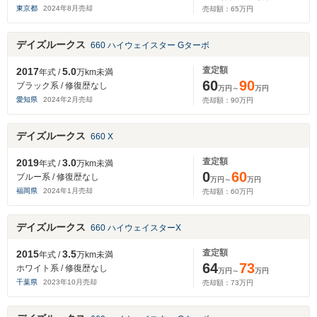
東京都
2024
年
8
月売却
売却額：
65
万円
デイズルークス
660 ハイウェイスター Gターボ
査定額
2017
5.0
年式 /
万km未満
60
90
ブラック系 / 修復歴なし
万円～
万円
愛知県
2024
年
2
月売却
売却額：
90
万円
デイズルークス
660 X
査定額
2019
3.0
年式 /
万km未満
0
60
ブルー系 / 修復歴なし
万円～
万円
福岡県
2024
年
1
月売却
売却額：
60
万円
デイズルークス
660 ハイウェイスターX
査定額
2015
3.5
年式 /
万km未満
64
73
ホワイト系 / 修復歴なし
万円～
万円
千葉県
2023
年
10
月売却
売却額：
73
万円