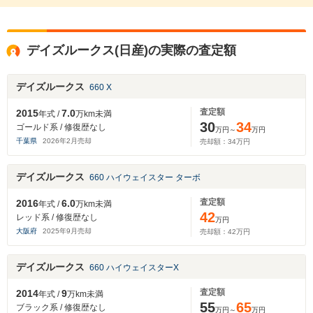
デイズルークス(日産)の実際の査定額
デイズルークス
660 X
査定額
2015
7.0
年式 /
万km未満
30
34
ゴールド系 / 修復歴なし
万円～
万円
千葉県
2026
年
2
月売却
売却額：
34
万円
デイズルークス
660 ハイウェイスター ターボ
査定額
2016
6.0
年式 /
万km未満
42
レッド系 / 修復歴なし
万円
大阪府
2025
年
9
月売却
売却額：
42
万円
デイズルークス
660 ハイウェイスターX
査定額
2014
9
年式 /
万km未満
55
65
ブラック系 / 修復歴なし
万円～
万円