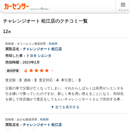
メニュー
チャレンジオート 松江店のクチコミ一覧
12
件
投稿者：オリハルコン
都道府県：
島根県
買取店名：
チャレンジオート 松江店
売却した車：
トヨタ シエンタ
売却時期：2023年2月
4
総合評価
3
3
4
3
査定額：
連絡：
査定対応：
車引渡し：
父親の車で父親が亡くなってしまい、それからしばらくは長男がシエンタを
引き継いで乗っていたのですが、新しく車を買い替えることになり、売却先
を探して何店舗かで査定をしてもらいチャレンジオートさんで売却する事に
しました。金額にはやや不満はあったものの最終的には納得して売却できた
▼ 全てを表示する
と思います。
投稿者：あかね
都道府県：
島根県
買取店名：
チャレンジオート 松江店