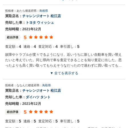
投稿者：あたら
都道府県：
島根県
買取店名：
チャレンジオート 松江店
売却した車：
トヨタ ウィッシュ
売却時期：2021年12月
5
総合評価
4
4
4
5
査定額：
連絡：
査定対応：
車引渡し：
故障やトラブルが度々でるようになり、近いうちに新しい自動車を買い替え
たいと考えていた。同じ県内で車を査定できることを知り査定に出した。思
ったよりも高く買い取ってもらえそうなだったので迷わずに買い取ってもら
った
▼ 全てを表示する
投稿者：ななんだ
都道府県：
鳥取県
買取店名：
チャレンジオート 松江店
売却した車：
ダイハツ タント
売却時期：2021年12月
5
総合評価
5
5
5
5
査定額：
連絡：
査定対応：
車引渡し：