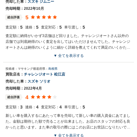
売却した車：
スズキ ジムニー
売却時期：2022年10月
5
総合評価
5
5
5
5
査定額：
連絡：
査定対応：
車引渡し：
査定額に納得がいかず3店舗ほど回りました。チャレンジオートさん以外の
店舗では到底納得のいく査定を出してはいただけませんでした。チャレンジ
オートさんは納得のいくように細かく詳細を教えてくれて満足のいくかたち
になりました。
▼ 全てを表示する
投稿者：マサキング
都道府県：
島根県
買取店名：
チャレンジオート 松江店
売却した車：
スズキ ソリオ
売却時期：2022年4月
4
総合評価
3
4
4
5
査定額：
連絡：
査定対応：
車引渡し：
新しい車を購入するにあたって車を売却して新しい車の購入資金にあてまし
た。金額は期待した額で売ることが出来ました。お店のスタッフの対応も良
かったと思います。また車の取引の際にはこのお店にお世話になりたいで
す。
▼ 全てを表示する