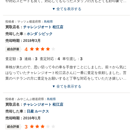
や対応スピードも良く。対応してもらったスタッフの方もとても好印象でし
た
▼ 全てを表示する
投稿者：マッツェ
都道府県：
島根県
買取店名：
チャレンジオート 松江店
売却した車：
ホンダ シビック
売却時期：2018年3月
4
総合評価
3
3
4
3
査定額：
連絡：
査定対応：
車引渡し：
車検が来たので、思い切って今の車を手放すことにしました。前々から気に
はなっていたチャレンジオート松江店さんに一番に査定を依頼しました。営
業のベテランの方に査定をお願いすると丁寧な対応をしていただき嬉しいく
感じました。
▼ 全てを表示する
投稿者：みやこんぶ
都道府県：
島根県
買取店名：
チャレンジオート 松江店
売却した車：
日産 ルークス
売却時期：2016年1月
3
総合評価