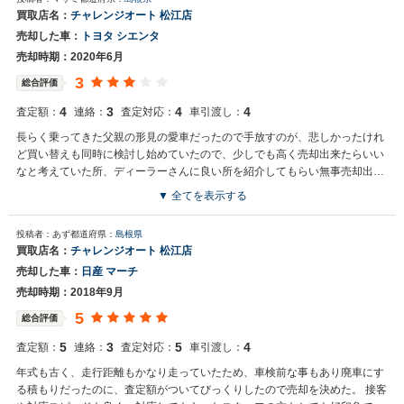
買取店名：
チャレンジオート 松江店
売却した車：
トヨタ シエンタ
売却時期：2020年6月
3
総合評価
4
3
4
4
査定額：
連絡：
査定対応：
車引渡し：
長らく乗ってきた父親の形見の愛車だったので手放すのが、悲しかったけれ
ど買い替えも同時に検討し始めていたので、少しでも高く売却出来たらいい
なと考えていた所、ディーラーさんに良い所を紹介してもらい無事売却出来
ました
▼ 全てを表示する
投稿者：あず
都道府県：
島根県
買取店名：
チャレンジオート 松江店
売却した車：
日産 マーチ
売却時期：2018年9月
5
総合評価
5
3
5
4
査定額：
連絡：
査定対応：
車引渡し：
年式も古く、走行距離もかなり走っていたため、車検前な事もあり廃車にす
る積もりだったのに、査定額がついてびっくりしたので売却を決めた。 接客