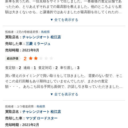
新車を買うため、一括見積をサイトで出しました。一番最後の査定店舗であ
ったため、とりあえずそれまでの最高額を教えました。他のところよりも差
額は大きくないかも、と謙遜的ではありましたが最高額を出してくれたので
即決しました。
▼ 全てを表示する
投稿者：2児の母
都道府県：
島根県
買取店名：
チャレンジオート 松江店
売却した車：
三菱 ミラージュ
売却時期：2021年9月
2
総合評価
2
1
2
3
査定額：
連絡：
査定対応：
車引渡し：
買い替えのタイミングで買い取りをして頂きました。 需要のない型で、そこ
そこの走行距離もあり期待はしていませんでしたが、まさかの査定
額・・・。 あちこち回る手間も面倒で、許諾し引き取っていただきました。
引取りの日、担当さんにお会いしましたが全く愛想もなく、会話のコミュニ
▼ 全てを表示する
ケーションもなく、必要な判子のみ押してさらっと引き渡し。 どんなに需要
のない車とはいえ、お客が愛車を手放す時の対応とは思えませんでした。 本
投稿者：ユウ
都道府県：
島根県
当に残念。
買取店名：
チャレンジオート 松江店
売却した車：
マツダ ロードスター
売却時期：2021年2月