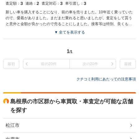
3
2
3
3
査定額：
連絡：
査定対応：
車引渡し：
新しい車を購入することになり、前の車を売りました。10年近く乗っていた
ので、愛着がありました。まだまだ乗れると思いましたが、査定をして貰う
と意外と金額が良かったので売ることにしました。接客等は特別、良くも悪
くもない感じです。
▼ 全てを表示する
1
/1
最初
前の20件
次の20件
最後
クチコミ利用にあたっての注意事項
島根県の市区群から車買取・車査定が可能な店舗
を探す
松江市