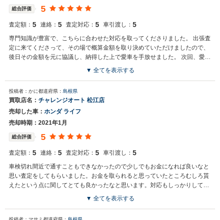
5
総合評価
5
5
5
5
査定額：
連絡：
査定対応：
車引渡し：
専門知識が豊富で、こちらに合わせた対応を取ってくださりました。 出張査
定に来てくださって、その場で概算金額を取り決めていただけましたので、
後日その金額を元に協議し、納得した上で愛車を手放せました。 次回、愛車
を売ることがあればまた依頼したいと思っております。
▼ 全てを表示する
投稿者：かに
都道府県：
島根県
買取店名：
チャレンジオート 松江店
売却した車：
ホンダ ライフ
売却時期：2021年1月
5
総合評価
5
5
5
5
査定額：
連絡：
査定対応：
車引渡し：
車検切れ間近で通すこともできなかったので少しでもお金になれば良いなと
思い査定をしてもらいました。お金を取られると思っていたところむしろ貰
えたという点に関してとても良かったなと思います。対応もしっかりしても
らえたのでよかったです。
▼ 全てを表示する
投稿者：マサミ
都道府県：
島根県