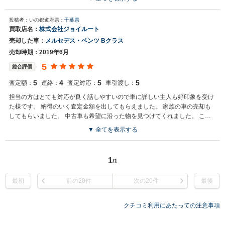
投稿者：いの
都道府県：
千葉県
買取店名：
株式会社ジョイルート
売却した車：
メルセデス・ベンツ Bクラス
売却時期：2019年6月
5
総合評価
5
4
5
5
査定額：
連絡：
査定対応：
車引渡し：
担当の方はとても対応が良く話しやすいので車に詳しい主人も好印象を受け
た様です。 納得のいく査定金額を出してもらえました。 家族の車の売却も
してもらいました。 中古車も希望に沿った物を見つけてくれました。 これ
からも売却する車があったら、真っ先に連絡すると思います。
▼ 全てを表示する
1
/1
最初
前の20件
次の20件
最後
クチコミ利用にあたっての注意事項