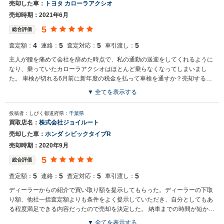
売却した車：
トヨタ カローラアクシオ
売却時期：2021年6月
5
総合評価
4
5
5
5
査定額：
連絡：
査定対応：
車引渡し：
主人が腰を痛めて会社を辞めた時点で、私の通勤の送迎をしてくれるように
なり、乗っていたカローラアクシオはほとんど乗らなくなってしまいまし
た。 車検が切れる6月前に新年度の税金を払って車検を通すか？売却するか
迷っていたところインターネットで知ったジョイルートを見て連絡したとこ
▼ 全てを表示する
ろすぐ見積もりに来ていただき納得する値段で買い取ってもらいました。今
ではそのお金で中古の軽自動車に乗っています
投稿者：しびく
都道府県：
千葉県
買取店名：
株式会社ジョイルート
売却した車：
ホンダ シビックタイプR
売却時期：2020年9月
5
総合評価
5
5
5
5
査定額：
連絡：
査定対応：
車引渡し：
ディーラーからの紹介で買い取り額を提示してもらった。ディーラーの下取
り額、他社一括査定額よりも条件をよく提示していただき、自分としてもあ
る程度満足できる内容だったので売却を決定した。 納車までの時間が短かっ
たが対応よく非常に満足できた。
▼ 全てを表示する