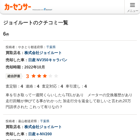
メニュー
ジョイルートのクチコミ一覧
6
件
投稿者：やきとり
都道府県：
千葉県
買取店名：
株式会社ジョイルート
売却した車：
日産 NV350キャラバン
売却時期：2022年10月
3
総合評価
4
4
4
4
査定額：
連絡：
査定対応：
車引渡し：
車を引き取って一週間くらいしたらTELがあり メーターの交換履歴があり
走行距離が伸びてる事がわかった 加走行分を返金して欲しいと言われ20万
円請求された これって有りなの？
投稿者：嘉山
都道府県：
千葉県
買取店名：
株式会社ジョイルート
売却した車：
日産 e-NV200