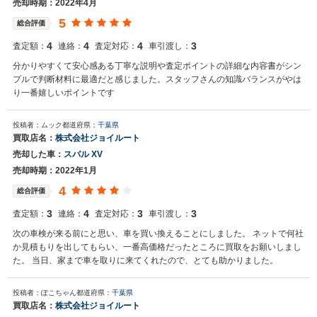
売却時期：2022年4月
5
総合評価
4
4
4
3
査定額：
連絡：
査定対応：
車引渡し：
分かりやすくて安心感ある丁寧な説明や査定ポイントの詳細な内容書がシン
プルで判断材料に最適だと感じました。スタッフさんの知識バランスがやは
り一番嬉しいポイントです
投稿者：ムック
都道府県：
千葉県
買取店名：
株式会社ジョイルート
売却した車：
スバル XV
売却時期：2022年1月
4
総合評価
3
4
3
3
査定額：
連絡：
査定対応：
車引渡し：
次の車検が来る前にと思い、車を買い換えることにしました。 ネットで何社
か見積もりを出してもらい、一番高価格だったところに買取をお願いしまし
た。 当日、家まで車を取りに来てくれたので、とても助かりました。
投稿者：ぽこちゃん
都道府県：
千葉県
買取店名：
株式会社ジョイルート