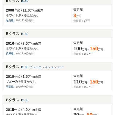
Bクラス
B180
査定額
2008
11.0
年式 /
万km未満
3
ホワイト系 / 修復歴あり
万円
滋賀県
2021
年
8
月売却
売却額：
3
万円
Bクラス
B180
査定額
2016
7.0
年式 /
万km未満
100
150
ホワイト系 / 修復歴あり
万円～
万円
兵庫県
2021
年
6
月売却
売却額：
150
万円
Bクラス
B180 ブルーエフィシェンシー
査定額
2019
1.5
年式 /
万km未満
110
150
ブルー系 / 修復歴なし
万円～
万円
千葉県
2020
年
9
月売却
売却額：
150
万円
Bクラス
B180
査定額
2015
4.0
年式 /
万km未満
30
80
ホワイト系 / 修復歴なし