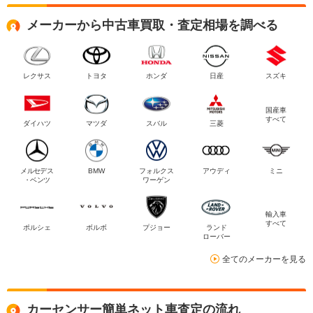
メーカーから中古車買取・査定相場を調べる
レクサス
トヨタ
ホンダ
日産
スズキ
国産車
すべて
ダイハツ
マツダ
スバル
三菱
メルセデス
BMW
フォルクス
アウディ
ミニ
・ベンツ
ワーゲン
輸入車
すべて
ポルシェ
ボルボ
プジョー
ランド
ローバー
全てのメーカーを見る
カーセンサー簡単ネット車査定の流れ