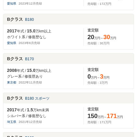
愛知県
2023
年
12
月売却
売却額：
172
万円
Bクラス
B180
査定額
2017
15.0
年式 /
万km以上
20
30
ホワイト系 / 修復歴なし
万円～
万円
愛知県
2023
年
6
月売却
売却額：
30
万円
Bクラス
B170
査定額
2008
15.0
年式 /
万km以上
0
3
グレー系 / 修復歴あり
万円～
万円
東京都
2022
年
11
月売却
売却額：
3
万円
Bクラス
B180 スポーツ
査定額
2017
1.5
年式 /
万km未満
150
171
シルバー系 / 修復歴なし
万円～
万円
埼玉県
2021
年
12
月売却
売却額：
171
万円