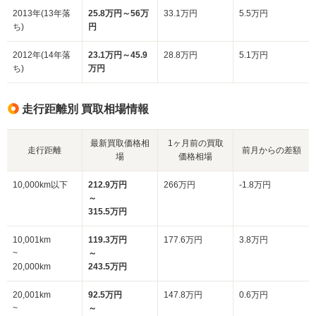
2013年(13年落
25.8万円～56万
33.1万円
5.5万円
ち)
円
2012年(14年落
23.1万円～45.9
28.8万円
5.1万円
ち)
万円
走行距離別 買取相場情報
最新買取価格相
1ヶ月前の買取
走行距離
前月からの差額
場
価格相場
10,000km以下
212.9万円
266万円
-1.8万円
～
315.5万円
10,001km
119.3万円
177.6万円
3.8万円
~
～
20,000km
243.5万円
20,001km
92.5万円
147.8万円
0.6万円
~
～