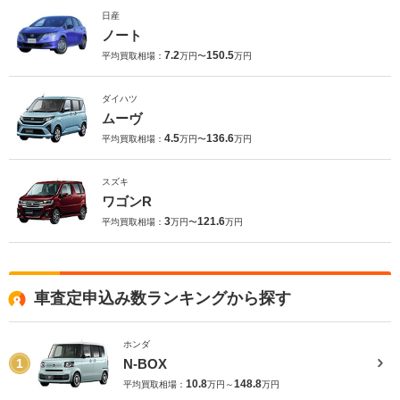
日産
ノート
7.2
150.5
平均買取相場：
万円〜
万円
ダイハツ
ムーヴ
4.5
136.6
平均買取相場：
万円〜
万円
スズキ
ワゴンR
3
121.6
平均買取相場：
万円〜
万円
車査定申込み数ランキングから探す
ホンダ
N-BOX
1
10.8
148.8
平均買取相場：
万円～
万円