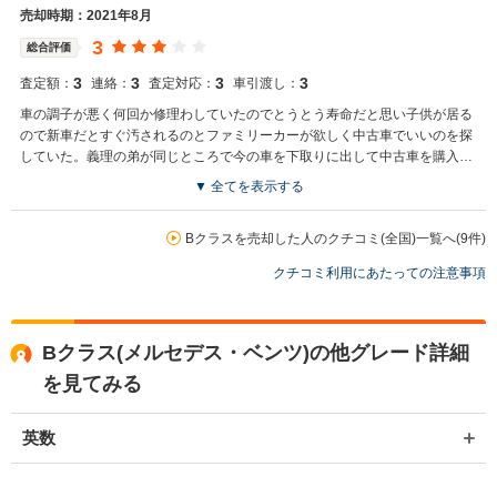
あり、大変得意な車種となっております。輸入車の他にもミニバンや
売却時期：2021年8月
SUV、軽自動車などの各種専門店を展開しているため、また機会がご
3
総合評価
ざいましたら是非お力添えできれば幸いでございます。 今後とも宜し
くお願い申し上げます。
3
3
3
3
査定額：
連絡：
査定対応：
車引渡し：
車の調子が悪く何回か修理わしていたのでとうとう寿命だと思い子供が居る
ので新車だとすぐ汚されるのとファミリーカーが欲しく中古車でいいのを探
していた。義理の弟が同じところで今の車を下取りに出して中古車を購入し
ていて同じように利用させて貰った。
▼ 全てを表示する
買取店からの返信
お世話になっております。 株式会社ネクステージでございます。 この
Bクラスを売却した人のクチコミ(全国)一覧へ(9件)
度はネクステージをご利用いただきまして誠にありがとうございまし
クチコミ利用にあたっての注意事項
た。 弊社ではお車の買取・販売だけではなく、カーナビや車載カメラ
などの用品販売、自動車損害保険、整備・点検・車検まで、お客様の
カーライフをトータルでサポートさせていただくことをビジネスモデ
ルとしております。 またのご利用、スタッフ一同お待ち申し上げてお
Bクラス(メルセデス・ベンツ)の他グレード詳細
ります。
を見てみる
英数