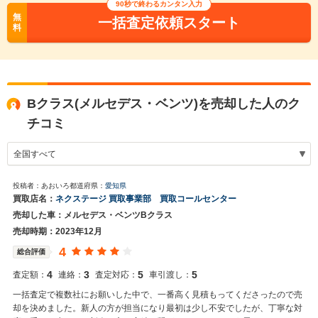
90秒で終わるカンタン入力
無
一括査定依頼スタート
料
Bクラス(メルセデス・ベンツ)を売却した人のク
チコミ
投稿者：あおいろ
都道府県：
愛知県
買取店名：
ネクステージ 買取事業部 買取コールセンター
売却した車：メルセデス・ベンツBクラス
売却時期：2023年12月
4
総合評価
4
3
5
5
査定額：
連絡：
査定対応：
車引渡し：
一括査定で複数社にお願いした中で、一番高く見積もってくださったので売
却を決めました。新人の方が担当になり最初は少し不安でしたが、丁寧な対