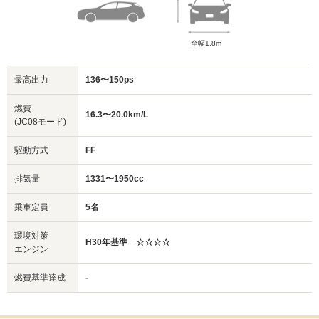
全幅1.8m
最高出力
136〜150ps
燃費
16.3〜20.0km/L
(JC08モード)
駆動方式
FF
排気量
1331〜1950cc
乗車定員
5名
環境対策
H30年基準 ☆☆☆☆
エンジン
燃費基準達成
-