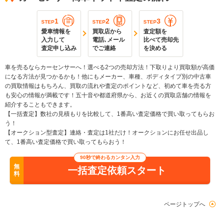
1
2
3
STEP
STEP
STEP
愛車情報を
買取店から
査定額を
入力して
電話､メール
比べて売却先
査定申し込み
でご連絡
を決める
車を売るならカーセンサーへ！選べる2つの売却方法！下取りより買取額が高価
になる方法が見つかるかも！他にもメーカー、車種、ボディタイプ別の中古車
の買取情報はもちろん、買取の流れや査定のポイントなど、初めて車を売る方
も安心の情報が満載です！五十音や都道府県から、お近くの買取店舗の情報を
紹介することもできます。
【一括査定】数社の見積もりを比較して、1番高い査定価格で買い取ってもらお
う！
【オークション型査定】連絡・査定は1社だけ！オークションにお任せ出品し
て、1番高い査定価格で買い取ってもらおう！
90秒で終わるカンタン入力
無
一括査定依頼スタート
料
ページトップへ