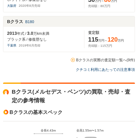
万円～
万円
大阪府
2020
年
8
月売却
売却額：
80
万円
Bクラス
B180
査定額
2013
3.0
年式 /
万km未満
115
120
ブラック系 / 修復歴なし
万円～
万円
千葉県
2019
年
6
月売却
売却額：
115
万円
Bクラスの実際の査定額一覧へ(9件)
クチコミ利用にあたっての注意事項
Bクラス(メルセデス・ベンツ)の買取・売却・査
定の参考情報
Bクラスの基本スペック
全長4.43m
全高1.55m〜1.57m