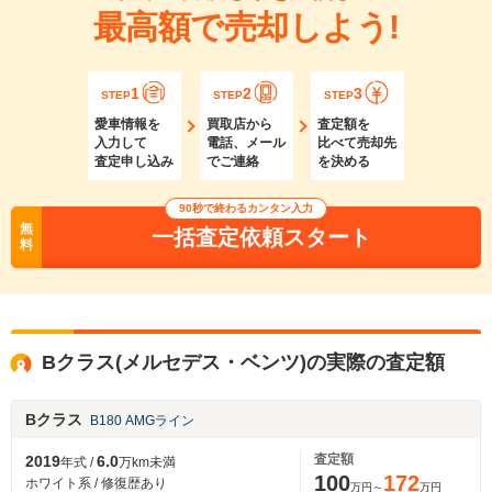
最高額で売却しよう!
1
2
3
STEP
STEP
STEP
愛車情報を
買取店から
査定額を
入力して
電話、メール
比べて売却先
査定申し込み
でご連絡
を決める
90秒で終わるカンタン入力
無
一括査定依頼スタート
料
Bクラス(メルセデス・ベンツ)の実際の査定額
Bクラス
B180 AMGライン
査定額
2019
6.0
年式 /
万km未満
100
172
ホワイト系 / 修復歴あり
万円～
万円