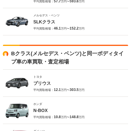
57.7
593.6
平均買取相場：
万円〜
万円
メルセデス・ベンツ
SLKクラス
46.1
152.2
平均買取相場：
万円〜
万円
Bクラス(メルセデス・ベンツ)と同一ボディタイ
プ車の車買取・査定相場
トヨタ
プリウス
12.1
303.5
平均買取相場：
万円〜
万円
ホンダ
N-BOX
10.8
148.8
平均買取相場：
万円〜
万円