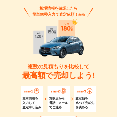
相場情報を確認したら
簡単90秒入力で査定依頼！
(無料)
複数の見積もりを比較して
最高額で売却しよう!
1
2
3
STEP
STEP
STEP
愛車情報を
買取店から
査定額を
入力して
電話、メール
比べて売却先
査定申し込み
でご連絡
を決める