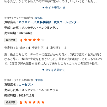
応を受け、少しでも新人の方の実績に繋がってほしいという思いもあり、売
却を決めました。またフォローに入っていた方の補足説明などもあり、安心
▼ 全てを表示する
してお任せできました。お店の雰囲気は清潔感があり、フリードリンクが飲
買取店からの返信
めるサービスがありました。
投稿者：ポッキー
都道府県：
愛知県
お世話になっております。 株式会社ネクステージでございます。 この
買取店名：
ネクステージ 買取事業部 買取コールセンター
度はネクステージをご利用いただきまして誠にありがとうございまし
売却した車：メルセデス・ベンツBクラス
た。 今後もご満足いただけるよう精進してまいります。 スタッフ一
同、またのご利用お待ちしております。
売却時期：2023年6月
4
総合評価
3
4
4
4
査定額：
連絡：
査定対応：
車引渡し：
乗り換えに対して、デーラーの査定がかなり低く，買取で査定する方が高く
なると思い，数社に査定をおねがいした。最初の定時額は，どちらも低いの
で、2度目以降の連絡を最初に入れて来たところとこちらの希望額を提示し
て、即答してもらえてので、この会社に決めました。
▼ 全てを表示する
買取店からの返信
投稿者：タモサク
都道府県：
東京都
お世話になっております。 株式会社ネクステージでございます。 この
買取店名：
カーセブン
度はネクステージをご利用いただきまして誠にありがとうございまし
売却した車：メルセデス・ベンツBクラス
た。 弊社ではBクラスのような輸入車の専門店を展開している関係も
あり、大変得意な車種となっております。輸入車の他にもミニバンや
売却時期：2022年11月
SUV、軽自動車などの各種専門店を展開しているため、また機会がご
5
総合評価
ざいましたら是非お力添えできれば幸いでございます。 今後とも宜し