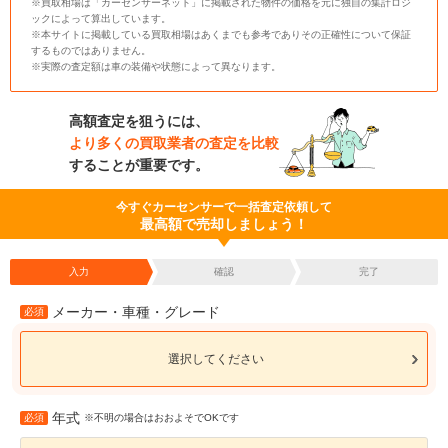
※買取相場は「カーセンサーネット」に掲載された物件の価格を元に独自の集計ロジ
ックによって算出しています。
※本サイトに掲載している買取相場はあくまでも参考でありその正確性について保証
するものではありません。
※実際の査定額は車の装備や状態によって異なります。
高額査定を狙うには、
より多くの買取業者の査定を比較
することが重要です。
今すぐカーセンサーで一括査定依頼して
最高額で売却しましょう！
入力
確認
完了
メーカー・車種・グレード
必須
選択してください
年式
必須
※不明の場合はおおよそでOKです