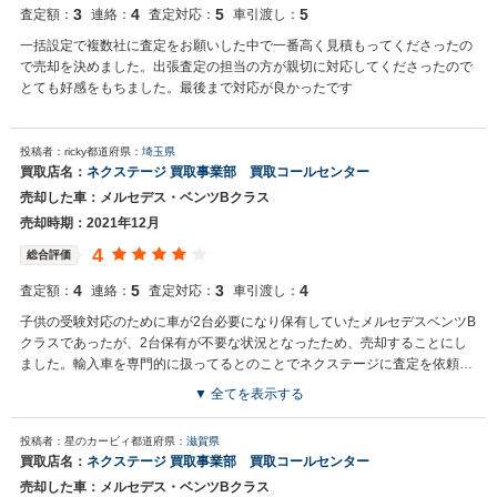
くお願い申し上げます。
3
4
5
5
査定額：
連絡：
査定対応：
車引渡し：
一括設定で複数社に査定をお願いした中で一番高く見積もってくださったの
で売却を決めました。出張査定の担当の方が親切に対応してくださったので
とても好感をもちました。最後まで対応が良かったです
投稿者：ricky
都道府県：
埼玉県
買取店名：
ネクステージ 買取事業部 買取コールセンター
売却した車：メルセデス・ベンツBクラス
売却時期：2021年12月
4
総合評価
4
5
3
4
査定額：
連絡：
査定対応：
車引渡し：
子供の受験対応のために車が2台必要になり保有していたメルセデスベンツB
クラスであったが、2台保有が不要な状況となったため、売却することにし
ました。輸入車を専門的に扱ってるとのことでネクステージに査定を依頼。
他店でも査定してもらいましたが、ネクステージの方が対応も良く、査定額
▼ 全てを表示する
にも満足できました。
買取店からの返信
投稿者：星のカービィ
都道府県：
滋賀県
お世話になっております。 株式会社ネクステージでございます。 この
買取店名：
ネクステージ 買取事業部 買取コールセンター
度はネクステージをご利用いただきまして誠にありがとうございまし
売却した車：メルセデス・ベンツBクラス
た。 弊社ではBクラスのような輸入車の専門店を展開している関係も