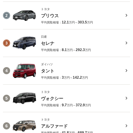
トヨタ
プリウス
2
12.1
303.5
平均買取相場：
万円～
万円
日産
セレナ
3
8.1
292.3
平均買取相場：
万円～
万円
ダイハツ
タント
4
3
142.2
平均買取相場：
万円～
万円
トヨタ
ヴォクシー
5
9.7
372.9
平均買取相場：
万円～
万円
トヨタ
アルファード
6
41.8
689.7
平均買取相場：
万円～
万円