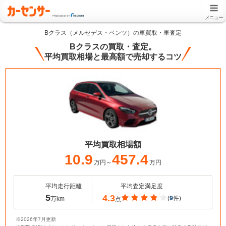
メニュー
Bクラス（メルセデス・ベンツ）の車買取・車査定
Bクラスの買取・査定。
平均買取相場と最高額で売却するコツ
平均買取相場額
10.9
457.4
万円～
万円
平均走行距離
平均査定満足度
5
4.3
(
9
件)
万km
点
※2026年7月更新