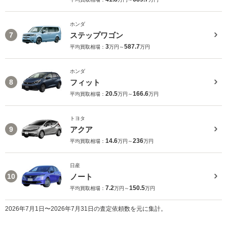
ホンダ
ステップワゴン
7
3
587.7
平均買取相場：
万円～
万円
ホンダ
フィット
8
20.5
166.6
平均買取相場：
万円～
万円
トヨタ
アクア
9
14.6
236
平均買取相場：
万円～
万円
日産
ノート
10
7.2
150.5
平均買取相場：
万円～
万円
2026年7月1日〜2026年7月31日の査定依頼数を元に集計。