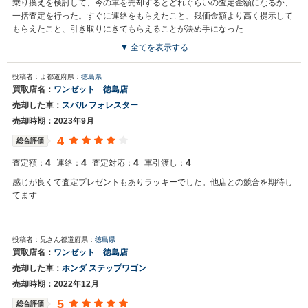
乗り換えを検討して、今の車を売却するとどれぐらいの査定金額になるか、
一括査定を行った。すぐに連絡をもらえたこと、残価金額より高く提示して
もらえたこと、引き取りにきてもらえることが決め手になった
▼ 全てを表示する
投稿者：よ
都道府県：
徳島県
買取店名：
ワンゼット 徳島店
売却した車：
スバル フォレスター
売却時期：2023年9月
4
総合評価
4
4
4
4
査定額：
連絡：
査定対応：
車引渡し：
感じが良くて査定プレゼントもありラッキーでした。他店との競合を期待し
てます
投稿者：兄さん
都道府県：
徳島県
買取店名：
ワンゼット 徳島店
売却した車：
ホンダ ステップワゴン
売却時期：2022年12月
5
総合評価