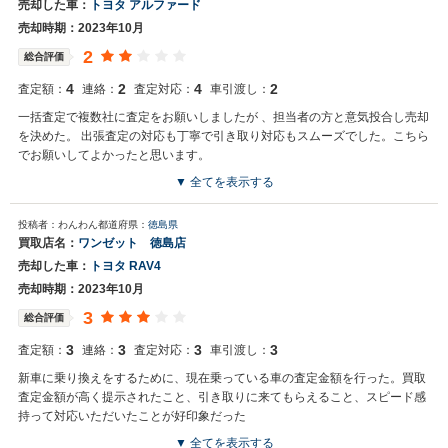
売却した車：
トヨタ アルファード
売却時期：2023年10月
2
総合評価
4
2
4
2
査定額：
連絡：
査定対応：
車引渡し：
一括査定で複数社に査定をお願いしましたが 、担当者の方と意気投合し売却
を決めた。 出張査定の対応も丁寧で引き取り対応もスムーズでした。こちら
でお願いしてよかったと思います。
▼ 全てを表示する
投稿者：わんわん
都道府県：
徳島県
買取店名：
ワンゼット 徳島店
売却した車：
トヨタ RAV4
売却時期：2023年10月
3
総合評価
3
3
3
3
査定額：
連絡：
査定対応：
車引渡し：
新車に乗り換えをするために、現在乗っている車の査定金額を行った。買取
査定金額が高く提示されたこと、引き取りに来てもらえること、スピード感
持って対応いただいたことが好印象だった
▼ 全てを表示する