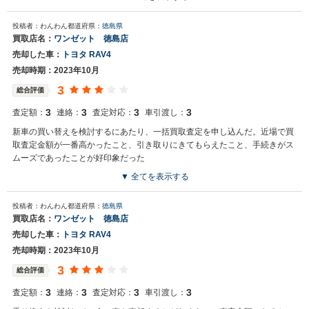
投稿者：わんわん
都道府県：
徳島県
買取店名：
ワンゼット 徳島店
売却した車：
トヨタ RAV4
売却時期：2023年10月
3
総合評価
3
3
3
3
査定額：
連絡：
査定対応：
車引渡し：
新車の買い替えを検討するにあたり、一括買取査定を申し込んだ。近場で買
取査定金額が一番高かったこと、引き取りにきてもらえたこと、手続きがス
ムーズであったことが好印象だった
▼ 全てを表示する
投稿者：わんわん
都道府県：
徳島県
買取店名：
ワンゼット 徳島店
売却した車：
トヨタ RAV4
売却時期：2023年10月
3
総合評価
3
3
3
3
査定額：
連絡：
査定対応：
車引渡し：