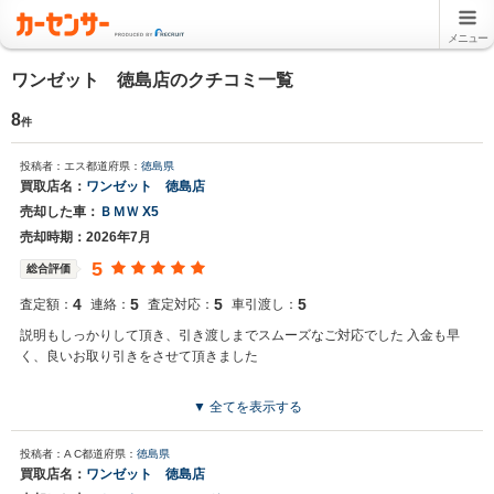
メニュー
ワンゼット 徳島店のクチコミ一覧
8
件
投稿者：エス
都道府県：
徳島県
買取店名：
ワンゼット 徳島店
売却した車：
ＢＭＷ X5
売却時期：2026年7月
5
総合評価
4
5
5
5
査定額：
連絡：
査定対応：
車引渡し：
説明もしっかりして頂き、引き渡しまでスムーズなご対応でした 入金も早
く、良いお取り引きをさせて頂きました
▼ 全てを表示する
投稿者：A C
都道府県：
徳島県
買取店名：
ワンゼット 徳島店