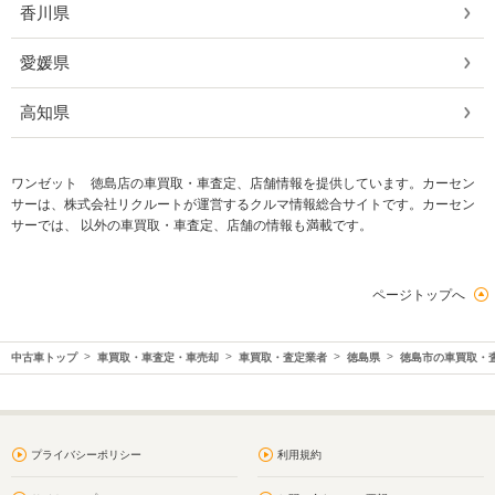
香川県
愛媛県
高知県
ワンゼット 徳島店の車買取・車査定、店舗情報を提供しています。カーセン
サーは、株式会社リクルートが運営するクルマ情報総合サイトです。カーセン
サーでは、 以外の車買取・車査定、店舗の情報も満載です。
ページトップへ
中古車トップ
車買取・車査定・車売却
車買取・査定業者
徳島県
徳島市の車買取・
プライバシーポリシー
利用規約