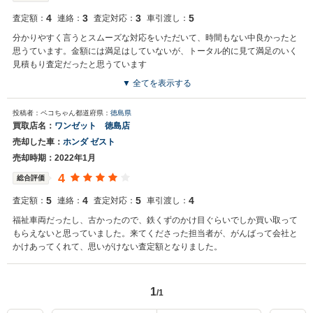
4
3
3
5
査定額：
連絡：
査定対応：
車引渡し：
分かりやすく言うとスムーズな対応をいただいて、時間もない中良かったと
思うています。金額には満足はしていないが、トータル的に見て満足のいく
見積もり査定だったと思うています
▼ 全てを表示する
投稿者：ペコちゃん
都道府県：
徳島県
買取店名：
ワンゼット 徳島店
売却した車：
ホンダ ゼスト
売却時期：2022年1月
4
総合評価
5
4
5
4
査定額：
連絡：
査定対応：
車引渡し：
福祉車両だったし、古かったので、鉄くずのかけ目ぐらいでしか買い取って
もらえないと思っていました。来てくださった担当者が、がんばって会社と
かけあってくれて、思いがけない査定額となりました。
1
/1