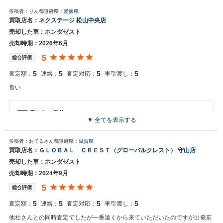
投稿者：りん
都道府県：
愛媛県
買取店名：
ネクステージ 松山中央店
売却した車：ホンダゼスト
売却時期：2026年6月
5
総合評価
5
5
5
5
査定額：
連絡：
査定対応：
車引渡し：
良い
買取店からの返信
▼ 全てを表示する
お世話になっております。株式会社ネクステージでございます。この
度はネクステージをご利用いただきまして誠にありがとうございまし
投稿者：おてるさん
都道府県：
滋賀県
た。今後もご満足いただけるよう精進してまいります。スタッフ一
買取店名：
ＧＬＯＢＡＬ ＣＲＥＳＴ（グローバルクレスト） 守山店
同、またのご利用お待ちしております。
売却した車：ホンダゼスト
売却時期：2024年9月
5
総合評価
5
5
5
5
査定額：
連絡：
査定対応：
車引渡し：
他社さんとの同時査定でしたが一番遠くから来ていただいたのですが出発前