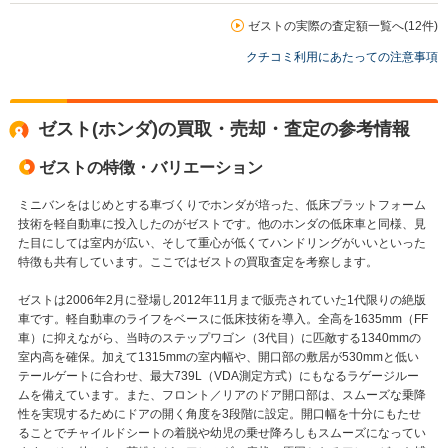
ゼストの実際の査定額一覧へ(12件)
クチコミ利用にあたっての注意事項
ゼスト(ホンダ)の買取・売却・査定の参考情報
ゼストの特徴・バリエーション
ミニバンをはじめとする車づくりでホンダが培った、低床プラットフォーム
技術を軽自動車に投入したのがゼストです。他のホンダの低床車と同様、見
た目にしては室内が広い、そして重心が低くてハンドリングがいいといった
特徴も共有しています。ここではゼストの買取査定を考察します。
ゼストは2006年2月に登場し2012年11月まで販売されていた1代限りの絶版
車です。軽自動車のライフをベースに低床技術を導入。全高を1635mm（FF
車）に抑えながら、当時のステップワゴン（3代目）に匹敵する1340mmの
室内高を確保。加えて1315mmの室内幅や、開口部の敷居が530mmと低い
テールゲートに合わせ、最大739L（VDA測定方式）にもなるラゲージルー
ムを備えています。また、フロント／リアのドア開口部は、スムーズな乗降
性を実現するためにドアの開く角度を3段階に設定。開口幅を十分にもたせ
ることでチャイルドシートの着脱や幼児の乗せ降ろしもスムーズになってい