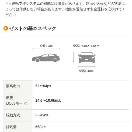
＊4 運転支援システムの機能には限界があります。路面や天候などの状況に
よっては作動しない場合があります。機能を過信せず安全運転を心掛けてく
ださい
ゼストの基本スペック
全長3.4m
全高1.64m〜1.66m
全幅1.48m
最高出力
52〜64ps
燃費
14.6〜18.6km/L
(JC08モード)
駆動方式
FF/4WD
排気量
658cc