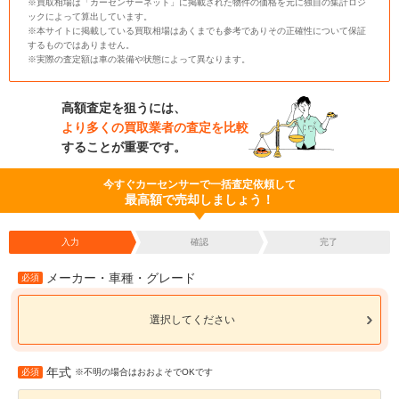
※買取相場は「カーセンサーネット」に掲載された物件の価格を元に独自の集計ロジ
ックによって算出しています。
※本サイトに掲載している買取相場はあくまでも参考でありその正確性について保証
するものではありません。
※実際の査定額は車の装備や状態によって異なります。
高額査定を狙うには、
より多くの買取業者の査定を比較
することが重要です。
今すぐカーセンサーで一括査定依頼して
最高額で売却しましょう！
入力
確認
完了
メーカー・車種・グレード
必須
選択してください
年式
必須
※不明の場合はおおよそでOKです