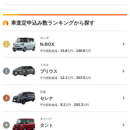
車査定申込み数ランキングから探す
ホンダ
N-BOX
1
10.8
148.8
平均買取相場：
万円～
万円
トヨタ
プリウス
2
12.1
303.5
平均買取相場：
万円～
万円
日産
セレナ
3
8.1
292.3
平均買取相場：
万円～
万円
ダイハツ
タント
4