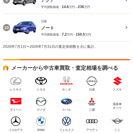
アクア
9
14.6
236
平均買取相場：
万円～
万円
日産
ノート
10
7.2
150.5
平均買取相場：
万円～
万円
2026年7月1日〜2026年7月31日の査定依頼数を元に集計。
メーカーから中古車買取・査定相場を調べる
レクサス
トヨタ
ホンダ
日産
スズキ
国産車
すべて
ダイハツ
マツダ
スバル
三菱
メルセデス
BMW
フォルクス
アウディ
ミニ