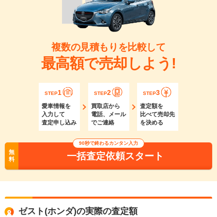
複数の見積もりを比較して
最高額で売却しよう!
1
2
3
STEP
STEP
STEP
愛車情報を
買取店から
査定額を
入力して
電話、メール
比べて売却先
査定申し込み
でご連絡
を決める
90秒で終わるカンタン入力
無
一括査定依頼スタート
料
ゼスト(ホンダ)の実際の査定額