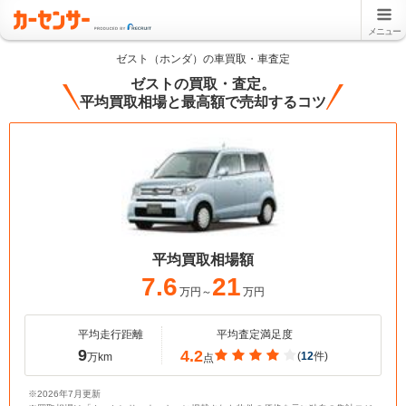
メニュー
ゼスト（ホンダ）の車買取・車査定
ゼストの買取・査定。
平均買取相場と最高額で売却するコツ
平均買取相場額
7.6
21
万円～
万円
平均走行距離
平均査定満足度
9
4.2
(
12
件)
万km
点
※2026年7月更新