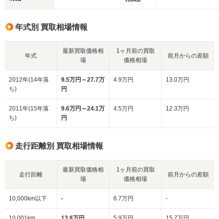
年式別 買取相場情報
最新買取価格相
1ヶ月前の買取
年式
前月からの差額
場
価格相場
2012年(14年落
9.5万円～27.7万
4.9万円
13.0万円
ち)
円
2011年(15年落
9.6万円～24.1万
4.5万円
12.3万円
ち)
円
走行距離別 買取相場情報
最新買取価格相
1ヶ月前の買取
走行距離
前月からの差額
場
価格相場
10,000km以下
-
6.7万円
-
10,001km
13.8万円
5.9万円
15.7万円