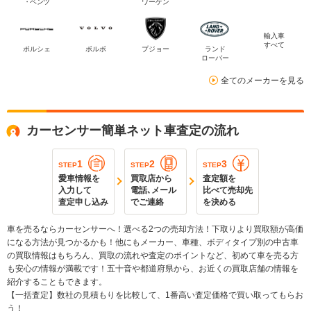
・ベンツ
ワーゲン
輸入車
すべて
ポルシェ
ボルボ
プジョー
ランド
ローバー
全てのメーカーを見る
カーセンサー簡単ネット車査定の流れ
1
2
3
STEP
STEP
STEP
愛車情報を
買取店から
査定額を
入力して
電話､メール
比べて売却先
査定申し込み
でご連絡
を決める
車を売るならカーセンサーへ！選べる2つの売却方法！下取りより買取額が高価
になる方法が見つかるかも！他にもメーカー、車種、ボディタイプ別の中古車
の買取情報はもちろん、買取の流れや査定のポイントなど、初めて車を売る方
も安心の情報が満載です！五十音や都道府県から、お近くの買取店舗の情報を
紹介することもできます。
【一括査定】数社の見積もりを比較して、1番高い査定価格で買い取ってもらお
う！