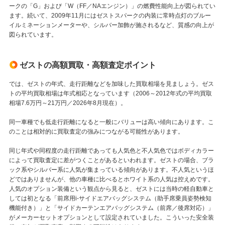
ークの「G」および「W（FF／NAエンジン）」の燃費性能向上が図られてい
ます。続いて、2009年11月にはゼストスパークの内装に常時点灯のブルー
イルミネーションメーターや、シルバー加飾が施されるなど、質感の向上が
図られています。
ゼストの高額買取・高額査定ポイント
では、ゼストの年式、走行距離などを加味した買取相場を見ましょう。ゼス
トの平均買取相場は年式相応となっています（2006～2012年式の平均買取
相場7.6万円～21万円／2026年8月現在）。
同一車種でも低走行距離になると一般にバリューは高い傾向にあります。こ
のことは相対的に買取査定の強みにつながる可能性があります。
同じ年式や同程度の走行距離であっても人気色と不人気色ではボディカラー
によって買取査定に差がつくことがあるといわれます。ゼストの場合、ブラ
ック系やシルバー系に人気が集まっている傾向があります。不人気というほ
どではありませんが、他の車種に比べるとホワイト系の人気は控えめです。
人気のオプション装備という観点から見ると、ゼストには当時の軽自動車と
しては初となる「前席用i-サイドエアバッグシステム（助手席乗員姿勢検知
機能付き）」と「サイドカーテンエアバッグシステム（前席／後席対応）」
がメーカーセットオプションとして設定されていました。こういった安全装