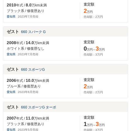
査定額
2010
8.0
年式 /
万km未満
2
ブラック系 / 修復歴あり
万円
愛知県
2023
年
7
月売却
売却額：
2
万円
ゼスト
660 スパーク G
査定額
2008
14.0
年式 /
万km未満
0
3
ホワイト系 / 修復歴なし
万円～
万円
愛知県
2023
年
7
月売却
売却額：
3
万円
ゼスト
660 スポーツG
査定額
2006
10.0
年式 /
万km未満
2
ブルー系 / 修復歴あり
万円
愛知県
2023
年
6
月売却
売却額：
2
万円
ゼスト
660 スポーツG ターボ
査定額
2007
11.0
年式 /
万km未満
1
3
ブラック系 / 修復歴あり
万円～
万円
愛知県
2023
年
5
月売却
売却額：
3
万円