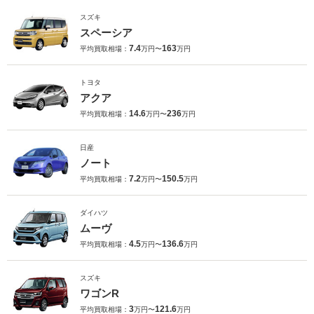
スズキ
スペーシア
7.4
163
平均買取相場：
万円〜
万円
トヨタ
アクア
14.6
236
平均買取相場：
万円〜
万円
日産
ノート
7.2
150.5
平均買取相場：
万円〜
万円
ダイハツ
ムーヴ
4.5
136.6
平均買取相場：
万円〜
万円
スズキ
ワゴンR
3
121.6
平均買取相場：
万円〜
万円