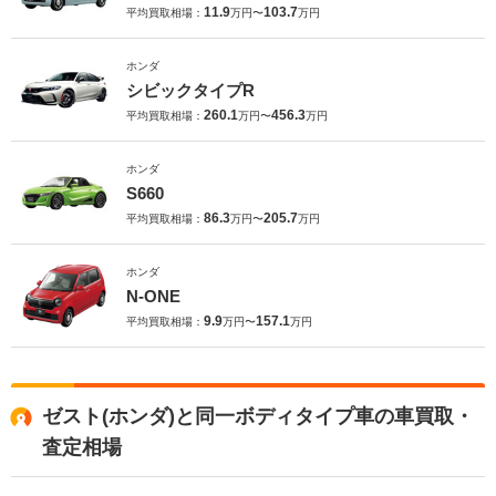
11.9
103.7
平均買取相場：
万円〜
万円
ホンダ
シビックタイプR
260.1
456.3
平均買取相場：
万円〜
万円
ホンダ
S660
86.3
205.7
平均買取相場：
万円〜
万円
ホンダ
N-ONE
9.9
157.1
平均買取相場：
万円〜
万円
ゼスト(ホンダ)と同一ボディタイプ車の車買取・
査定相場