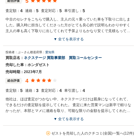
5
総合評価
ざいましたら是非お力添えできれば幸いでございます。 今後とも宜し
くお願い申し上げます。
4
5
5
5
査定額：
連絡：
査定対応：
車引渡し：
中古のセレナをこちらで購入し、主人の元々乗っていた車を下取りに出しま
した。購入時に担当してくださった方がとても良心的で説明もわかりやすく
主人の車も高く下取りに出してくれて予算よりもかなり安くで見積もってく
れめとても気持ちの良い取引ができました。 後日私の乗っていたゼストスパ
▼ 全てを表示する
ークも長年乗っていたにもかかわらず買い取ってもらえて大満足でした。 迅
買取店からの返信
速に対応してくれてすごく好印象だったのでこちらの店舗をこれからも利用
投稿者：ぷ～さん
都道府県：
愛知県
お世話になっております。 株式会社ネクステージでございます。 この
したいと思いました。
買取店名：
ネクステージ 買取事業部 買取コールセンター
度はネクステージをご利用いただきまして誠にありがとうございまし
売却した車：ホンダゼスト
た。 弊社ではお車の買取・販売だけではなく、カーナビや車載カメラ
などの用品販売、自動車損害保険、整備・点検・車検まで、お客様の
売却時期：2023年7月
カーライフをトータルでサポートさせていただくことをビジネスモデ
4
総合評価
ルとしております。 またのご利用、スタッフ一同お待ち申し上げてお
ります。
5
3
4
4
査定額：
連絡：
査定対応：
車引渡し：
他社は、ほぼ査定がつかない中、ネクステージだけは親身になってくれて、
できるだけの査定額を提示してくれた。 査定に来た営業マンは新卒で頼りな
かったが、本部とマメに連絡を取り、可能な限りの金額を提示してくれた。
即決だった。
▼ 全てを表示する
買取店からの返信
お世話になっております。 株式会社ネクステージでございます。 この
ゼストを売却した人のクチコミ(全国)一覧へ(12件)