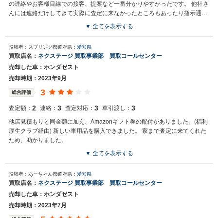
の連絡やお客様目線での接客、提案など一番分かりやすかったです。 他社さ
んには連絡だけしてきて実際に査定に来なかったところもあったり指示通り
写真を送ったにも関わらず査定の回答をしないところがあり今回色々と学ば
▼ 全てを表示する
せて頂きました。 今回一番値段が高かったのもありますがこの人に買っても
買取店からの返信
らいたいと思わせてくれる対応だったので一括査定を入れて良かったと思い
投稿者：スプリング
都道府県：
愛知県
GC守山の畠中です。 川名部さん、弊社とのご契約ありがとうござい
ます。 この先また車を手放す際はお願いしたいです。 ありがとうございま
買取店名：
ネクステージ 買取事業部 買取コールセンター
ました！ 川名部さんのお人柄のおかげで他社様との同時査定も和やか
した。
売却した車：ホンダゼスト
な雰囲気で ご商談させていただけました。 次回もぜひお声がけいただ
けると喜ばしく存じます。 この度はありがとうございました！
売却時期：2023年9月
3
総合評価
2
3
3
3
査定額：
連絡：
査定対応：
車引渡し：
他店見積もりと同金額に加え、Amazonギフト券の配付がありました。(福利
厚生クラブ経由) 新しい車用品を購入できました。 家まで査定に来てくれた
ため、助かりました。
▼ 全てを表示する
買取店からの返信
投稿者：あーちゃん
都道府県：
愛知県
お世話になっております。 株式会社ネクステージでございます。 この
買取店名：
ネクステージ 買取事業部 買取コールセンター
度はネクステージをご利用いただきまして誠にありがとうございまし
売却した車：ホンダゼスト
た。 弊社ではゼストのような輸入車の専門店を展開している関係もあ
り、大変得意な車種となっております。輸入車の他にもミニバンや
売却時期：2023年7月
SUV、軽自動車などの各種専門店を展開しているため、また機会がご