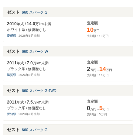
ゼスト
660 スパーク G
査定額
2010
14.0
年式 /
万km未満
10
ホワイト系 / 修復歴なし
万円
愛媛県
2026
年
6
月売却
売却額：
10
万円
ゼスト
660 スパーク W
査定額
2011
7.0
年式 /
万km未満
2
14
ブラック系 / 修復歴なし
万円～
万円
滋賀県
2024
年
9
月売却
売却額：
14
万円
ゼスト
660 スパーク G 4WD
査定額
2011
7.5
年式 /
万km未満
0
5
ブラック系 / 修復歴なし
万円～
万円
愛知県
2023
年
9
月売却
売却額：
5
万円
ゼスト
660 スパーク G