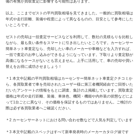
備の有無が買取査定に影響する可能性はあります。
以上、ここまでゼストの平均買取相場を見てきました。一般的に買取相場は
年式や走行距離、装備や程度によって異なるものの、目安として参考にした
いところです。
ゼストの売却は一括査定サービスなどを利用して、数社の見積もりを比較し
ながら、最も良い条件をスマートに引き出したいところです。カーセンサー
簡単ネット車査定なら、売却したい車のメーカーや車種などを入力すれば、
一括で査定のお申し込みができるようになっています。下取りより査定額が
高価になるケースがないとも言えません。上手に活用して、車の売却や買い
替えをお得に成功させましょう！
＊1 本文中記載の平均買取相場はカーセンサー簡単ネット車査定クチコミか
ら、各買取業者で車を売却されたユーザー様に第三者機関経由でご回答いた
だいたアンケートの情報をもとに調査、集計の上掲載しています。買取査定
価格は年式や走行距離、装備、車体色、機関・機能や内外装の状態などによ
って1台ごとに異なり、その価格を保証するものではありません。ご検討の
際は必ず各買取業者へご確認ください。
＊2 カーセンサーネットにおける問い合わせ数などで人気を判定しています
＊3 本文中記載のスペックはすべて新車発表時のメーカーカタログ値です