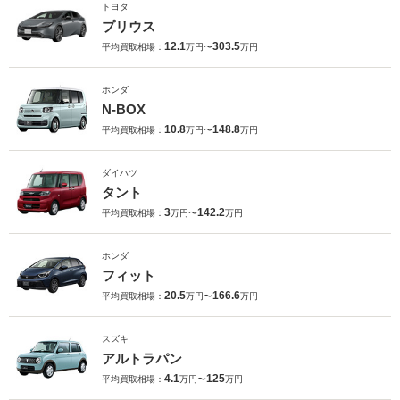
トヨタ
プリウス
12.1
303.5
平均買取相場：
万円〜
万円
ホンダ
N-BOX
10.8
148.8
平均買取相場：
万円〜
万円
ダイハツ
タント
3
142.2
平均買取相場：
万円〜
万円
ホンダ
フィット
20.5
166.6
平均買取相場：
万円〜
万円
スズキ
アルトラパン
4.1
125
平均買取相場：
万円〜
万円