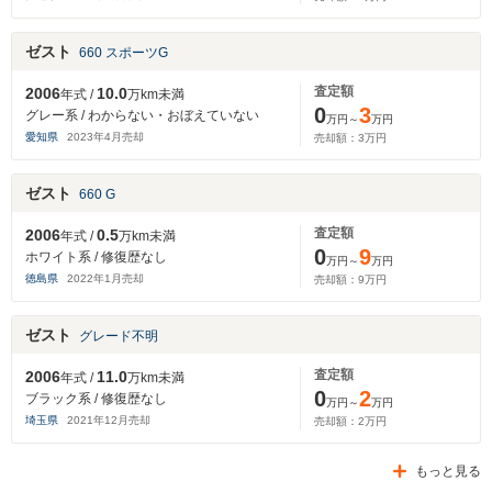
ゼスト
660 スポーツG
査定額
2006
10.0
年式 /
万km未満
0
3
グレー系 / わからない・おぼえていない
万円～
万円
愛知県
2023
年
4
月売却
売却額：
3
万円
ゼスト
660 G
査定額
2006
0.5
年式 /
万km未満
0
9
ホワイト系 / 修復歴なし
万円～
万円
徳島県
2022
年
1
月売却
売却額：
9
万円
ゼスト
グレード不明
査定額
2006
11.0
年式 /
万km未満
0
2
ブラック系 / 修復歴なし
万円～
万円
埼玉県
2021
年
12
月売却
売却額：
2
万円
もっと見る