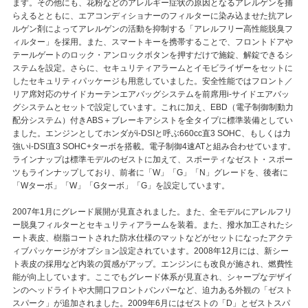
ます。その他にも、花粉などのアレルギー症状の原因となるアレルゲンを捕
らえるとともに、エアコンディショナーのフィルターに染み込ませた抗アレ
ルゲン剤によってアレルゲンの活動を抑制する「アレルフリー高性能脱臭フ
ィルター」を採用。また、スマートキーを携帯することで、フロントドアや
テールゲートのロック・アンロックボタンを押すだけで施錠、解錠できるシ
ステムを設定。さらに、セキュリティアラームとイモビライザーをセットに
したセキュリティパッケージも用意していました。安全性能ではフロント／
リア席対応のサイドカーテンエアバッグシステムを前席用i-サイドエアバッ
グシステムとセットで設定しています。これに加え、EBD（電子制御制動力
配分システム）付きABS＋ブレーキアシストを全タイプに標準装備としてい
ました。エンジンとしてホンダがi-DSIと呼ぶ660cc直3 SOHC、もしくは力
強いi-DSI直3 SOHC+ターボを搭載。電子制御4速ATと組み合わせています。
ラインナップは標準モデルのゼストに加えて、スポーティなゼスト・スポー
ツもラインナップしており、前者に「W」「G」「N」グレードを、後者に
「Wターボ」「W」「Gターボ」「G」を設定しています。
2007年1月にグレード展開が見直されました。また、全モデルにアレルフリ
ー脱臭フィルターとセキュリティアラームを装着。また、撥水加工されたシ
ート表皮、樹脂コートされた防水仕様のマットなどがセットになったアクテ
ィブパッケージがオプション設定されています。2008年12月には、新シー
ト表皮の採用など内装の質感がアップ。エンジンにも改良が施され、燃費性
能が向上しています。ここでもグレード体系が見直され、シャープなデザイ
ンのヘッドライトや大開口フロントバンパーなど、迫力ある外観の「ゼスト
スパーク」が追加されました。2009年6月にはゼストの「D」とゼストスパ