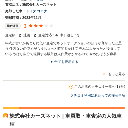
でした。査定額にも納得しております。ありがとうございました。
買取店名：株式会社カーズネット
売却した車：
トヨタ コロナ
売却時期：2023年11月
3
総合評価
2
2
4
3
査定額：
連絡：
査定対応：
車引渡し：
年式が古いがあまりに低い査定でネットオークションのほうが良かったと思
う 仕方ないのですがもうちょっと時間をかけて 売ればよかったと後悔して
いる やはり自分で売買する以外は人件費がかかるので やめたほうが容易と
思った
▼ 全てを表示する
もっと見る
このお店のクチコミ一覧へ(18件)
クチコミ利用にあたっての注意事項
株式会社カーズネット | 車買取・車査定の人気車
種