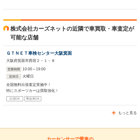
株式会社カーズネットの近隣で車買取・車査定が
可能な店舗
ＧＴＮＥＴ車検センター大阪箕面
大阪府箕面市西宿２－１－８
10
:
00
～
19
:
00
営業時間
火曜日
定休日
全国無料出張査定実施中！
特にスポーツカーは買取強化！
出張OK
事故車OK
もっと見る
カーセンサーで愛車の