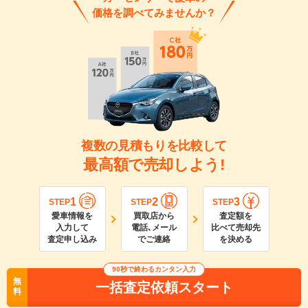
価格を調べてみませんか？
複数の見積もりを比較して
最高額で売却しよう!
1
2
3
STEP
STEP
STEP
愛車情報を
買取店から
査定額を
入力して
電話､メール
比べて売却先
査定申し込み
でご連絡
を決める
90
秒で終わるカンタン入力
無
一括査定依頼スタート
料