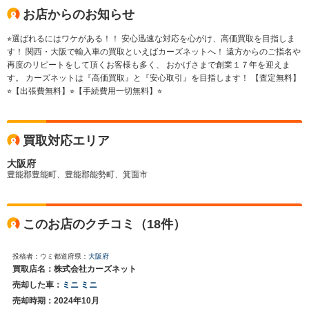
お店からのお知らせ
⭐︎選ばれるにはワケがある！！ 安心迅速な対応を心がけ、高価買取を目指しま
す！ 関西・大阪で輸入車の買取といえばカーズネットへ！ 遠方からのご指名や
再度のリピートをして頂くお客様も多く、 おかげさまで創業１７年を迎えま
す。 カーズネットは『高価買取』と『安心取引』を目指します！ 【査定無料】
⭐︎【出張費無料】⭐︎【手続費用一切無料】⭐︎
買取対応エリア
大阪府
豊能郡豊能町、豊能郡能勢町、箕面市
このお店のクチコミ（18件）
投稿者：ウミ
都道府県：
大阪府
買取店名：株式会社カーズネット
売却した車：
ミニ ミニ
売却時期：2024年10月