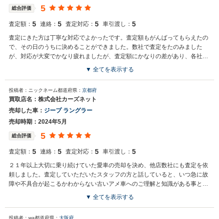
5
総合評価
5
5
5
5
査定額：
連絡：
査定対応：
車引渡し：
査定にきた方は丁寧な対応でよかったです。査定額もがんばってもらえたの
で、その日のうちに決めることができました。数社で査定をたのみました
が、対応が大変でかなり疲れましたが、査定額にかなりの差があり、各社評
価が分かれるんだなぁ、と正直なところ驚いています。今日引き取りだった
▼ 全てを表示する
ので、あとは予定通り入金になるのを待つだけです。大好きな車なので、高
額査定額をいただいて嬉しかったです。
投稿者：ニックネーム
都道府県：
京都府
買取店名：株式会社カーズネット
売却した車：
ジープ ラングラー
売却時期：2024年5月
5
総合評価
5
5
5
5
査定額：
連絡：
査定対応：
車引渡し：
２１年以上大切に乗り続けていた愛車の売却を決め、他店数社にも査定を依
頼しました。査定していただいたスタッフの方と話していると、いつ急に故
障や不具合が起こるかわからない古いアメ車へのご理解と知識がある事と、
次に大切に乗り継いで下さるオーナーさんを見つけてくれそうな感じにすご
▼ 全てを表示する
く好感を持てたので買取をお願いしました。正直、売却した額を上回る金額
を提示していただいたショップもありましたが金額以外の事も大きな決めて
投稿者：wa
都道府県：
大阪府