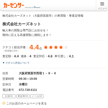
メニュー
株式会社カーズネット（大阪府箕面市）の車買取・車査定情報
株式会社カーズネット
輸入車の買取は専門店にお任せを！
期待に応える高価買取に挑戦します！
4.4
クチコミ総合評価：
点
（投稿数18件）
4.4
4
4.6
4.1
査定額：
連絡：
査定対応：
車引渡し：
▼ クチコミ評点について
住所
大阪府箕面市西宿１－８－６
営業時間
09:30～19:00
定休日
水曜日
電話番号
072-728-6111
出張OK
事故車OK
メールOK
このお店のホームページを見る