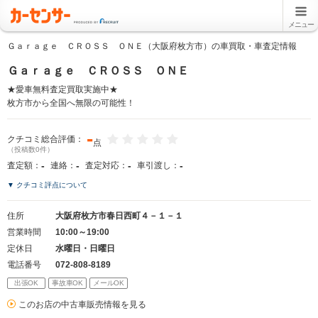
メニュー
Ｇａｒａｇｅ ＣＲＯＳＳ ＯＮＥ（大阪府枚方市）の車買取・車査定情報
Ｇａｒａｇｅ ＣＲＯＳＳ ＯＮＥ
★愛車無料査定買取実施中★
枚方市から全国へ無限の可能性！
-
クチコミ総合評価：
点
（投稿数0件）
-
-
-
-
査定額：
連絡：
査定対応：
車引渡し：
▼ クチコミ評点について
住所
大阪府枚方市春日西町４－１－１
営業時間
10:00～19:00
定休日
水曜日・日曜日
電話番号
072-808-8189
出張OK
事故車OK
メールOK
このお店の中古車販売情報を見る