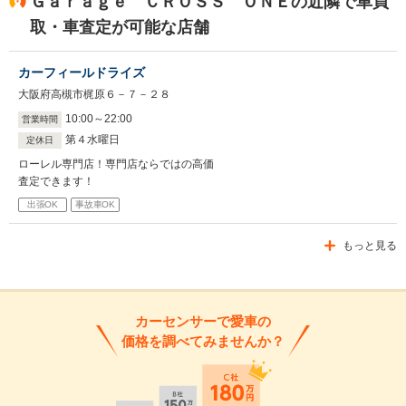
Ｇａｒａｇｅ ＣＲＯＳＳ ＯＮＥの近隣で車買
取・車査定が可能な店舗
カーフィールドライズ
大阪府高槻市梶原６－７－２８
10
:
00
～
22
:
00
営業時間
第４水曜日
定休日
ローレル専門店！専門店ならではの高価
査定できます！
出張OK
事故車OK
もっと見る
カーセンサーで愛車の
価格を調べてみませんか？