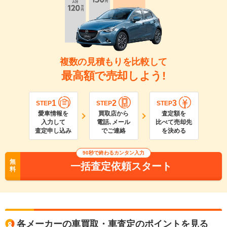
複数の見積もりを比較して
最高額で売却しよう!
1
2
3
STEP
STEP
STEP
愛車情報を
買取店から
査定額を
入力して
電話､メール
比べて売却先
査定申し込み
でご連絡
を決める
90
秒で終わるカンタン入力
無
一括査定依頼スタート
料
各メーカーの車買取・車査定のポイントを見る