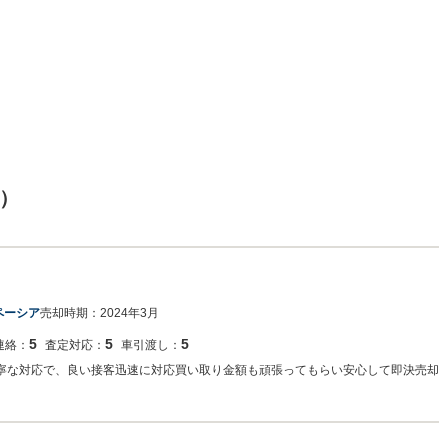
）
ペーシア
売却時期：
2024年3月
5
5
5
連絡：
査定対応：
車引渡し：
丁寧な対応で、良い接客迅速に対応買い取り金額も頑張ってもらい安心して即決売却