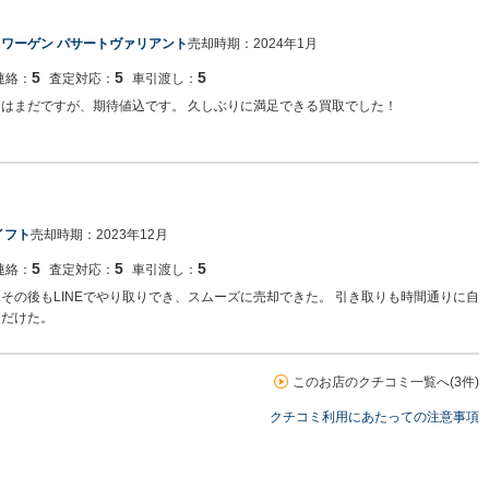
ワーゲン パサートヴァリアント
売却時期：
2024年1月
5
5
5
連絡：
査定対応：
車引渡し：
しはまだですが、期待値込です。 久しぶりに満足できる買取でした！
イフト
売却時期：
2023年12月
5
5
5
連絡：
査定対応：
車引渡し：
その後もLINEでやり取りでき、スムーズに売却できた。 引き取りも時間通りに自
ただけた。
このお店のクチコミ一覧へ(3件)
クチコミ利用にあたっての注意事項