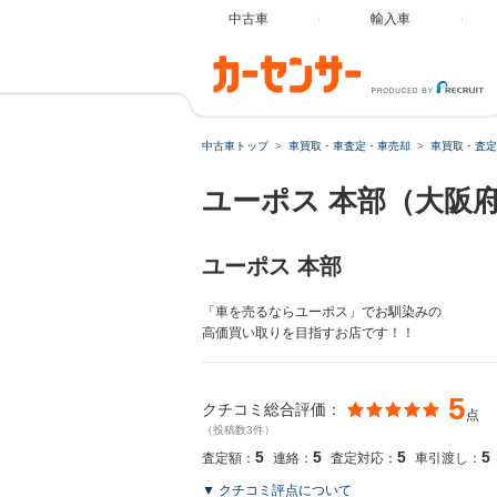
中古車
輸入車
中古車トップ
車買取・車査定・車売却
車買取・査定
ユーポス 本部（大阪
ユーポス 本部
「車を売るならユーポス」でお馴染みの
高価買い取りを目指すお店です！！
5
クチコミ総合評価：
点
（投稿数3件）
5
5
5
5
査定額：
連絡：
査定対応：
車引渡し：
▼ クチコミ評点について