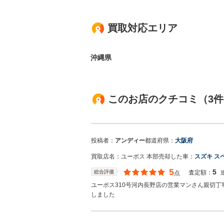
買取対応エリア
沖縄県
このお店のクチコミ（3件
投稿者：
アンディー
都道府県：
大阪府
買取店名：
ユーポス 本部
売却した車：
スズキ ス
5
5
総合評価
査定額：
点
ユーポス310号河内長野店の営業マンさん親切
しました