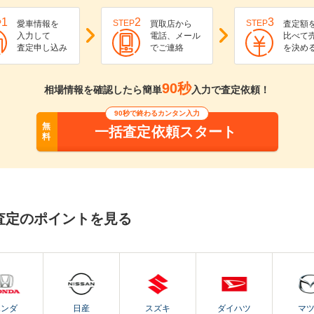
1
2
3
P
STEP
STEP
愛車情報を
買取店から
査定額
入力して
電話、メール
比べて
査定申し込み
でご連絡
を決め
90秒
相場情報を確認したら簡単
入力で査定依頼！
90秒で終わるカンタン入力
無
一括査定依頼スタート
料
査定のポイントを見る
ホンダ
日産
スズキ
ダイハツ
マ