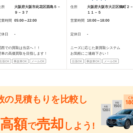
住所
大阪府大阪市此花区酉島５－
住所
大阪府大阪市大正区鶴町２
９－３７
１１－５
営業時間
05:00～22:00
営業時間
10:00～18:00
定休日
-
定休日
-
関西での買取は当店へ！！
ニーズに応じた新買取システム
愛車の高価買取を目指します！
お気軽にご連絡下さい！
出張OK
事故車OK
メールOK
出張OK
事故車OK
メールOK
数の見積もりを比較し
高額
売却
で
しよう!