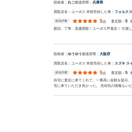
投稿者：
れご
都道府県：
兵庫県
買取店名：
ユーポス 本部
売却した車：
フォルクス
5
5
総合評価
査定額：
点
親切、丁寧、高価買取！ユーポス芦屋店！ 引渡
投稿者：
ゆうゆう
都道府県：
大阪府
買取店名：
ユーポス 本部
売却した車：
スズキ ス
5
5
総合評価
査定額：
点
自宅に査定に来てくれて、一番高い金額を提示。 
宅に来ていただき良かった。 売却先の情報もい