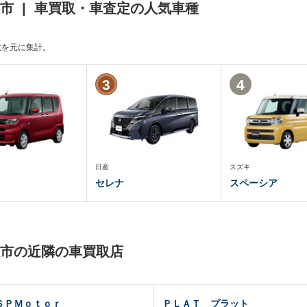
阪市 | 車買取・車査定の人気車種
頼数を元に集計。
3
4
日産
スズキ
セレナ
スペーシア
阪市の近隣の車買取店
ＳＰＭｏｔｏｒ
ＰＬＡＴ プラット