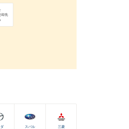
を
売却先
る
ツダ
スバル
三菱