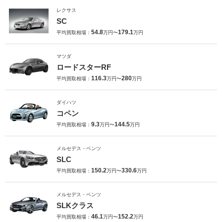
レクサス
SC
54.8
179.1
平均買取相場：
万円〜
万円
マツダ
ロードスターRF
116.3
280
平均買取相場：
万円〜
万円
ダイハツ
コペン
9.3
144.5
平均買取相場：
万円〜
万円
メルセデス・ベンツ
SLC
150.2
330.6
平均買取相場：
万円〜
万円
メルセデス・ベンツ
SLKクラス
46.1
152.2
平均買取相場：
万円〜
万円