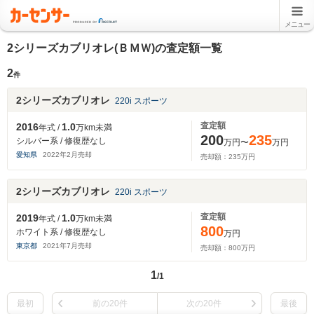
メニュー
2シリーズカブリオレ(ＢＭＷ)の査定額一覧
2
件
2シリーズカブリオレ
220i スポーツ
査定額
2016
1.0
年式 /
万km未満
200
235
シルバー系 / 修復歴なし
万円〜
万円
愛知県
2022
年
2
月売却
売却額：
235
万円
2シリーズカブリオレ
220i スポーツ
査定額
2019
1.0
年式 /
万km未満
800
ホワイト系 / 修復歴なし
万円
東京都
2021
年
7
月売却
売却額：
800
万円
1
/1
最初
前の20件
次の20件
最後