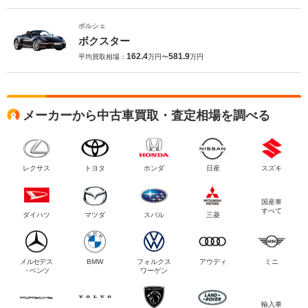
ポルシェ
ボクスター
162.4
581.9
平均買取相場：
万円〜
万円
メーカーから中古車買取・査定相場を調べる
レクサス
トヨタ
ホンダ
日産
スズキ
国産車
すべて
ダイハツ
マツダ
スバル
三菱
メルセデス
BMW
フォルクス
アウディ
ミニ
・ベンツ
ワーゲン
輸入車