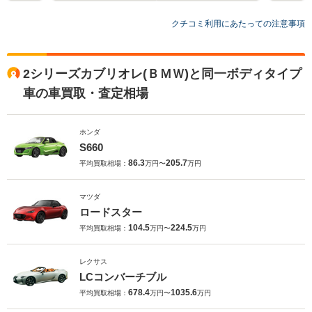
クチコミ利用にあたっての注意事項
2シリーズカブリオレ(ＢＭＷ)と同一ボディタイプ
車の車買取・査定相場
ホンダ
S660
86.3
205.7
平均買取相場：
万円〜
万円
マツダ
ロードスター
104.5
224.5
平均買取相場：
万円〜
万円
レクサス
LCコンバーチブル
678.4
1035.6
平均買取相場：
万円〜
万円