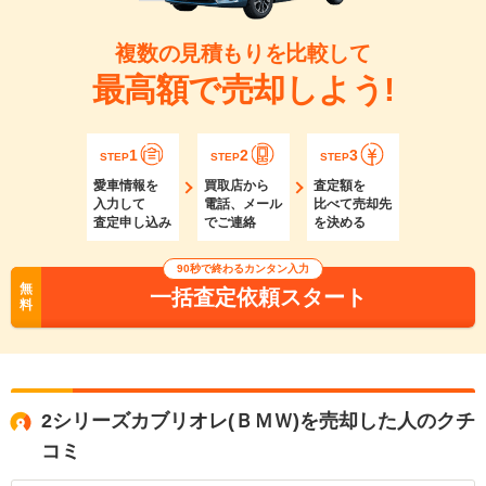
複数の見積もりを比較して
最高額で売却しよう!
1
2
3
STEP
STEP
STEP
愛車情報を
買取店から
査定額を
入力して
電話、メール
比べて売却先
査定申し込み
でご連絡
を決める
90秒で終わるカンタン入力
無
一括査定依頼スタート
料
2シリーズカブリオレ(ＢＭＷ)を売却した人のクチ
コミ