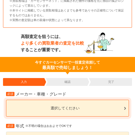
※買取相場は「カーセンサーネット」に掲載された物件の価格を元に独自の集計ロジ
ックによって算出しています。
※本サイトに掲載している買取相場はあくまでも参考でありその正確性について保証
するものではありません。
※実際の査定額は車の装備や状態によって異なります。
高額査定を狙うには、
より多くの買取業者の査定を比較
することが重要です。
今すぐカーセンサーで一括査定依頼して
最高額で売却しましょう！
入力
確認
完了
メーカー・車種・グレード
必須
選択してください
年式
必須
※不明の場合はおおよそでOKです