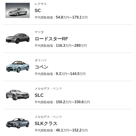
レクサス
SC
54.8
179.1
平均買取相場：
万円〜
万円
マツダ
ロードスターRF
116.3
280
平均買取相場：
万円〜
万円
ダイハツ
コペン
9.3
144.5
平均買取相場：
万円〜
万円
メルセデス・ベンツ
SLC
150.2
330.6
平均買取相場：
万円〜
万円
メルセデス・ベンツ
SLKクラス
46.1
152.2
平均買取相場：
万円〜
万円