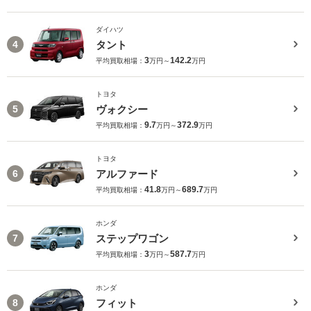
ダイハツ
タント
4
3
142.2
平均買取相場：
万円～
万円
トヨタ
ヴォクシー
5
9.7
372.9
平均買取相場：
万円～
万円
トヨタ
アルファード
6
41.8
689.7
平均買取相場：
万円～
万円
ホンダ
ステップワゴン
7
3
587.7
平均買取相場：
万円～
万円
ホンダ
フィット
8