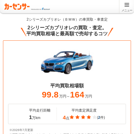
メニュー
2シリーズカブリオレ（ＢＭＷ）の車買取・車査定
2シリーズカブリオレの買取・査定。
平均買取相場と最高額で売却するコツ
平均買取相場額
99.8
164
万円～
万円
平均走行距離
平均査定満足度
1
4
(
2
件)
万km
点
※2026年7月更新