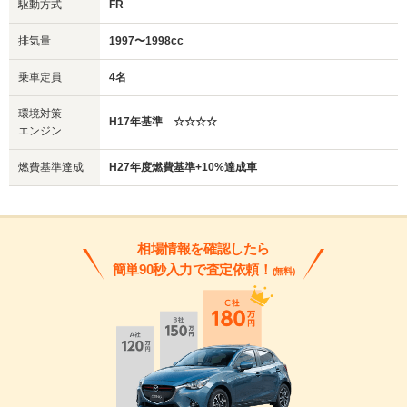
駆動方式
FR
排気量
1997〜1998cc
乗車定員
4名
環境対策
H17年基準 ☆☆☆☆
エンジン
燃費基準達成
H27年度燃費基準+10%達成車
相場情報を確認したら
簡単90秒入力で査定依頼！
(無料)