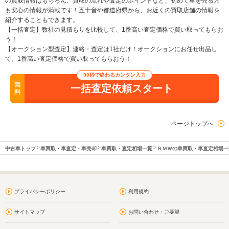
の買取情報はもちろん、買取の流れや査定のポイントなど、初めて車を売る方
も安心の情報が満載です！五十音や都道府県から、お近くの買取店舗の情報を
紹介することもできます。
【一括査定】数社の見積もりを比較して、1番高い査定価格で買い取ってもらお
う！
【オークション型査定】連絡・査定は1社だけ！オークションにお任せ出品し
て、1番高い査定価格で買い取ってもらおう！
90秒で終わるカンタン入力
無
一括査定依頼スタート
料
ページトップへ
中古車トップ
車買取・車査定・車売却
車買取・査定相場一覧
ＢＭＷの車買取・車査定相場一
プライバシーポリシー
利用規約
サイトマップ
お問い合わせ・ご要望