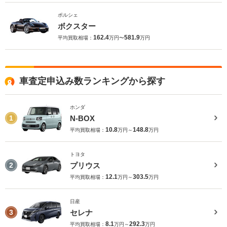
ポルシェ
ボクスター
162.4
581.9
平均買取相場：
万円〜
万円
車査定申込み数ランキングから探す
ホンダ
N-BOX
1
10.8
148.8
平均買取相場：
万円～
万円
トヨタ
プリウス
2
12.1
303.5
平均買取相場：
万円～
万円
日産
セレナ
3
8.1
292.3
平均買取相場：
万円～
万円