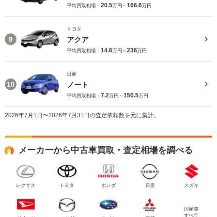
20.5
166.6
平均買取相場：
万円～
万円
トヨタ
アクア
9
14.6
236
平均買取相場：
万円～
万円
日産
ノート
10
7.2
150.5
平均買取相場：
万円～
万円
2026年7月1日〜2026年7月31日の査定依頼数を元に集計。
メーカーから中古車買取・査定相場を調べる
レクサス
トヨタ
ホンダ
日産
スズキ
国産車
すべて