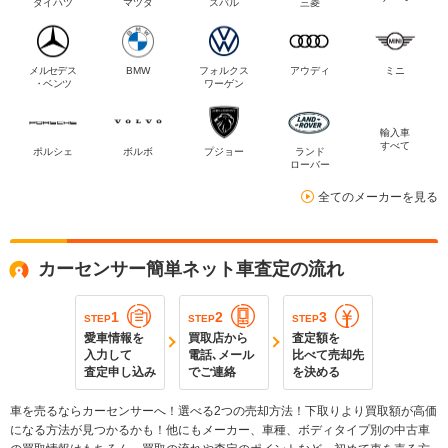
ダイハツ
マツダ
スバル
三菱
メルセデス
BMW
フォルクス
アウディ
ミニ
・ベンツ
ワーゲン
輸入車
すべて
ポルシェ
ボルボ
プジョー
ランド
ローバー
全てのメーカーを見る
カーセンサー簡単ネット車査定の流れ
1
2
3
STEP
STEP
STEP
愛車情報を
買取店から
査定額を
入力して
電話､メール
比べて売却先
査定申し込み
でご連絡
を決める
車を売るならカーセンサーへ！選べる2つの売却方法！下取りより買取額が高価
になる方法が見つかるかも！他にもメーカー、車種、ボディタイプ別の中古車