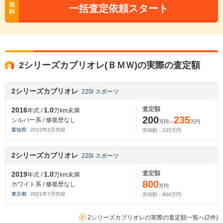
無
一括査定依頼スタート
料
2シリーズカブリオレ(ＢＭＷ)の実際の査定額
2シリーズカブリオレ
220i スポーツ
査定額
2016
1.0
年式 /
万km未満
200
235
シルバー系 / 修復歴なし
万円～
万円
愛知県
2022
年
2
月売却
売却額：
235
万円
2シリーズカブリオレ
220i スポーツ
査定額
2019
1.0
年式 /
万km未満
800
ホワイト系 / 修復歴なし
万円
東京都
2021
年
7
月売却
売却額：
800
万円
2シリーズカブリオレの実際の査定額一覧へ(2件)