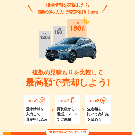
相場情報を確認したら
簡単90秒入力で査定依頼！
(無料)
複数の見積もりを比較して
最高額で売却しよう!
1
2
3
STEP
STEP
STEP
愛車情報を
買取店から
査定額を
入力して
電話、メール
比べて売却先
査定申し込み
でご連絡
を決める
90秒で終わるカンタン入力