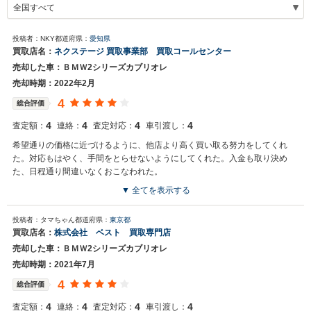
投稿者：NKY
都道府県：
愛知県
買取店名：
ネクステージ 買取事業部 買取コールセンター
売却した車：ＢＭＷ2シリーズカブリオレ
売却時期：2022年2月
4
総合評価
4
4
4
4
査定額：
連絡：
査定対応：
車引渡し：
希望通りの価格に近づけるように、他店より高く買い取る努力をしてくれ
た。対応もはやく、手間をとらせないようにしてくれた。入金も取り決め
た、日程通り間違いなくおこなわれた。
▼ 全てを表示する
買取店からの返信
投稿者：タマちゃん
都道府県：
東京都
お世話になっております。 株式会社ネクステージでございます。 この
買取店名：
株式会社 ベスト 買取専門店
度はネクステージをご利用いただきまして誠にありがとうございまし
売却した車：ＢＭＷ2シリーズカブリオレ
た。 弊社では2シリーズカブリオレのような輸入車の専門店を展開し
ている関係もあり、大変得意な車種となっております。輸入車の他に
売却時期：2021年7月
もミニバンやSUV、軽自動車などの各種専門店を展開しているため、
4
総合評価
また機会がございましたら是非お力添えできれば幸いでございます。
今後とも宜しくお願い申し上げます。
4
4
4
4
査定額：
連絡：
査定対応：
車引渡し：