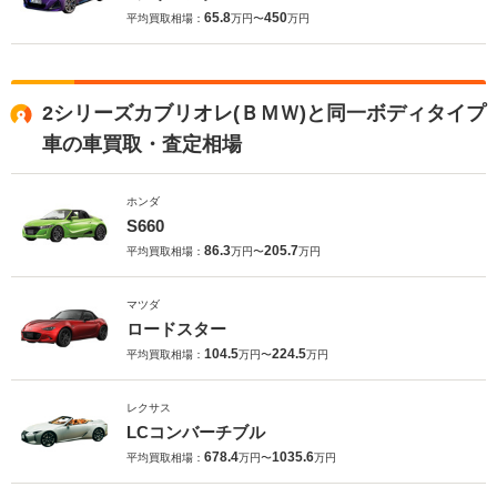
65.8
450
平均買取相場：
万円〜
万円
2シリーズカブリオレ(ＢＭＷ)と同一ボディタイプ
車の車買取・査定相場
ホンダ
S660
86.3
205.7
平均買取相場：
万円〜
万円
マツダ
ロードスター
104.5
224.5
平均買取相場：
万円〜
万円
レクサス
LCコンバーチブル
678.4
1035.6
平均買取相場：
万円〜
万円