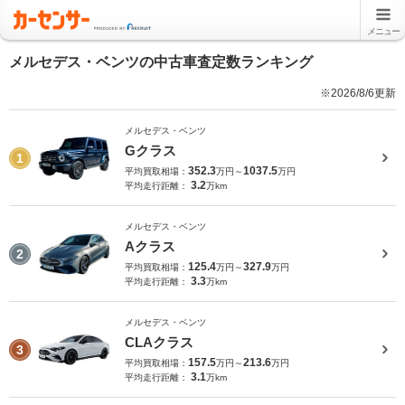
メニュー
メルセデス・ベンツの中古車査定数ランキング
※2026/8/6更新
メルセデス・ベンツ
Gクラス
1
352.3
1037.5
平均買取相場：
万円～
万円
3.2
平均走行距離：
万km
メルセデス・ベンツ
Aクラス
2
125.4
327.9
平均買取相場：
万円～
万円
3.3
平均走行距離：
万km
メルセデス・ベンツ
CLAクラス
3
157.5
213.6
平均買取相場：
万円～
万円
3.1
平均走行距離：
万km