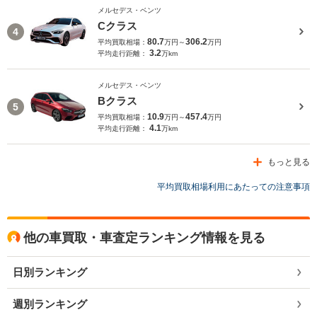
メルセデス・ベンツ
Cクラス
4
80.7
306.2
平均買取相場：
万円～
万円
3.2
平均走行距離：
万km
メルセデス・ベンツ
Bクラス
5
10.9
457.4
平均買取相場：
万円～
万円
4.1
平均走行距離：
万km
もっと見る
平均買取相場利用にあたっての注意事項
他の車買取・車査定ランキング情報を見る
日別ランキング
週別ランキング