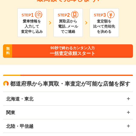
1
2
3
STEP
STEP
STEP
愛車情報を
買取店から
査定額を
入力して
電話､メール
比べて売却先
査定申し込み
でご連絡
を決める
90
秒で終わるカンタン入力
無
一括査定依頼スタート
料
都道府県から車買取・車査定が可能な店舗を探す
北海道・東北
関東
北陸・甲信越