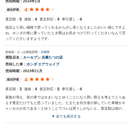
売却時期：2024年1月
4
総合評価
5
4
4
4
査定額：
連絡：
査定対応：
車引渡し：
他店より高い価格で買ってくれるから少し遅くなりましたがいい感じですよ
ね。ホンダの車に乗っていたとき際はお気をつけて行ってくださいなんて言
ってくださいますようです。
投稿者：かっぱ
都道府県：
兵庫県
買取店名：
カーセブン 兵庫たつの店
売却した車：
ホンダ エアウェイブ
売却時期：2023年11月
4
総合評価
3
4
5
4
査定額：
連絡：
査定対応：
車引渡し：
家族が増え、前の車ではせまいなとゆうことになり買い替えを考えてとりあ
えず査定だけでもと思っていました。たまたま自分達が探していた車種がキ
ャンセルが出てある！とゆうことでコレは買うしかないと。査定額は他の店
舗と大差なかったし、店長さんの人柄も良かったのでお願いしました。 こち
▼ 全てを表示する
らでお願いして良かったと思います。