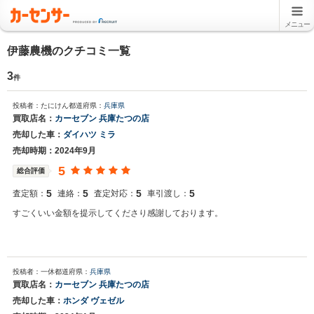
メニュー
伊藤農機のクチコミ一覧
3
件
投稿者：たにけん
都道府県：
兵庫県
買取店名：
カーセブン 兵庫たつの店
売却した車：
ダイハツ ミラ
売却時期：2024年9月
5
総合評価
5
5
5
5
査定額：
連絡：
査定対応：
車引渡し：
すごくいい金額を提示してくださり感謝しております。
投稿者：一休
都道府県：
兵庫県
買取店名：
カーセブン 兵庫たつの店
売却した車：
ホンダ ヴェゼル