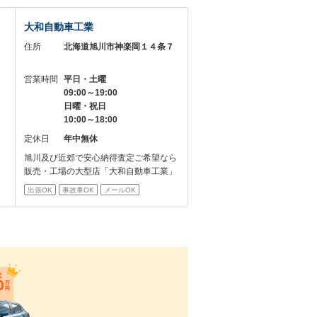
大和自動車工業
－
住所
北海道旭川市神楽岡１４条７
営業時間
平日・土曜
09:00～19:00
日曜・祝日
10:00～18:00
定休日
年中無休
旭川及び近郊で安心納得査定ご希望なら
販売・工場の大型店「大和自動車工業」
出張OK
事故車OK
メールOK