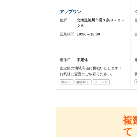
アップワン
住所
北海道旭川市曙１条８－２－
２５
営業時間
10:00～18:00
定休日
不定休
査定額の地域高値に挑戦いたします！
お気軽に査定のご依頼ください。
出張OK
事故車OK
メールOK
複
て