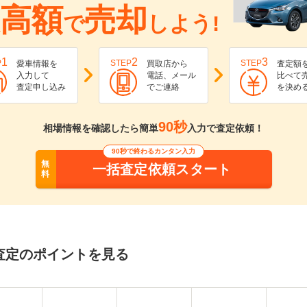
高額
売却
で
しよう!
1
2
3
P
STEP
STEP
愛車情報を
買取店から
査定額
入力して
電話、メール
比べて
査定申し込み
でご連絡
を決め
90秒
相場情報を確認したら簡単
入力で査定依頼！
90秒で終わるカンタン入力
無
一括査定依頼スタート
料
査定のポイントを見る