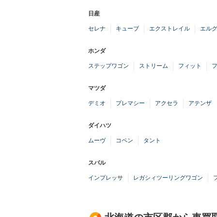
日産
セレナ
キューブ
エクストレイル
エル
ホンダ
ステップワゴン
ストリーム
フィット
マツダ
デミオ
プレマシー
アクセラ
アテンザ
ダイハツ
ムーヴ
コペン
タント
スバル
インプレッサ
レガシィツーリングワゴン