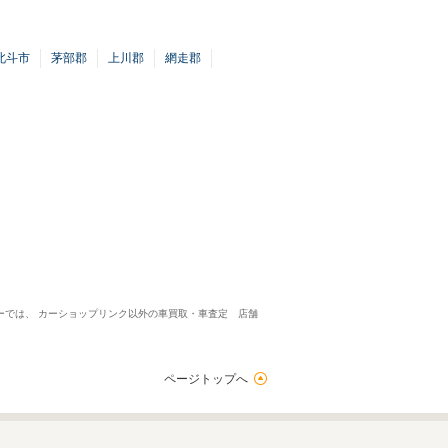
北斗市
茅部郡
上川郡
網走郡
ーでは、 カーショップリンク以外の車買取・車査定 店舗
ページトップへ