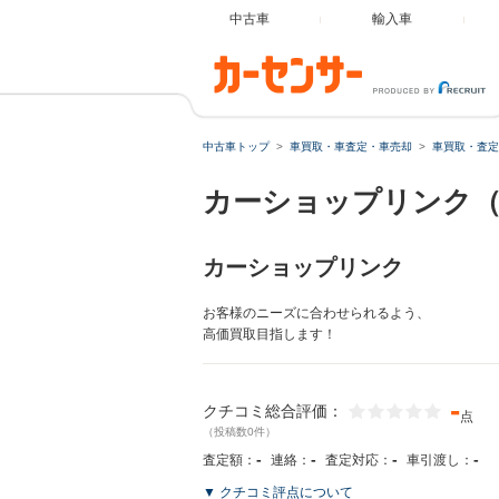
中古車
輸入車
中古車トップ
車買取・車査定・車売却
車買取・査定
カーショップリンク（
カーショップリンク
お客様のニーズに合わせられるよう、
高価買取目指します！
-
クチコミ総合評価：
点
（投稿数0件）
-
-
-
-
査定額：
連絡：
査定対応：
車引渡し：
▼ クチコミ評点について