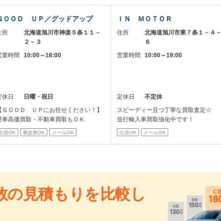
ＧＯＯＤ ＵＰ／グッドアップ
ＩＮ ＭＯＴＯＲ
住所
北海道旭川市神楽５条１１－
住所
北海道旭川市東７条１－４
２－３
６
営業時間
10:00～18:00
営業時間
10:00～19:00
定休日
日曜・祝日
定休日
不定休
【ＧＯＯＤ ＵＰにお任せください！】
スピーディー且つ丁寧な買取査定☆
愛車高価買取・不動車買取もＯＫ
並行輸入車買取強化中です！
出張OK
事故車OK
メールOK
出張OK
メールOK
数の見積もりを比較し