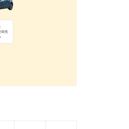
を
売却先
る