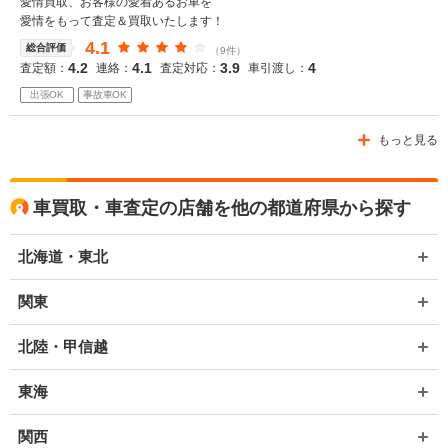
愛情買取、お客様の愛着あるお車を
愛情をもって査定＆買取いたします！
4.1
総合評価
（9件）
4.2
4.1
3.9
4
査定額：
連絡：
査定対応：
車引渡し：
出張OK
事故車OK
もっと見る
車買取・車査定の店舗を他の都道府県から探す
北海道・東北
関東
北陸・甲信越
東海
関西