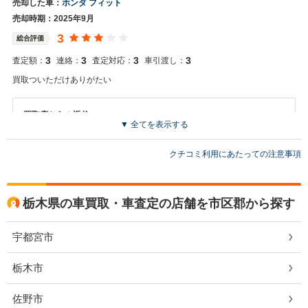
売却した車：
ホンダ フィット
売却時期：2025年9月
3
総合評価
3
3
3
3
査定額：
連絡：
査定対応：
車引渡し：
買取ついただけありがたい
買取店からの返信
▼ 全てを表示する
ムック様 この度は当社をご利用頂き誠に有難う御座います フィットに
関しては自走不可のためにご希望の金額までご提示できませんが ご売
クチコミ利用にあたっての注意事項
却頂きありがとうございます。 またいつでも査定にお伺いいたします
のよろしくお願いいたします
栃木県の車買取・車査定の店舗を市区郡から探す
宇都宮市
栃木市
佐野市