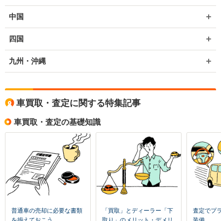
中国
四国
九州・沖縄
車買取・査定に関する特集記事
車買取・査定の基礎知識
普通車の売却に必要な書類
「買取」とディーラー「下
査定でプ
を揃えておこう
取り」のメリット・デメリ
装備