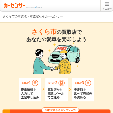
メニュー
さくら市の車買取・車査定ならカーセンサー
さくら市
の買取店で
あなたの愛車を売却しよう
1
2
3
STEP
STEP
STEP
愛車情報を
買取店から
査定額を
入力して
電話､メール
比べて売却先
査定申し込み
でご連絡
を決める
90秒で終わるカンタン入力