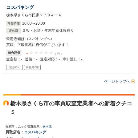
コスパキング
栃木県さくら市氏家２７９４ー４
10
:
00
〜
20
:
00
営業時間
ＧＷ・お盆・年末年始休暇有り
定休日
査定依頼はコスパキングへ♪
買取、下取価格に自信がございます！
-
総合評価
（-件）
-
-
-
-
査定額：
連絡：
査定対応：
車引渡し：
出張OK
事故車OK
ページトップへ
栃木県さくら市の車買取査定業者への新着クチコ
ミ
投稿者：ムック
都道府県：
栃木県
買取店名：
コスパキング