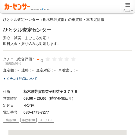
メニュー
ひとクル査定センター（栃木県芳賀郡）の車買取・車査定情報
ひとクル査定センター
安心・誠実、まごころ対応！
即日入金・振り込みも対応します。
-
クチコミ総合評価：
点
（投稿数0件）
-
-
-
-
査定額：
連絡：
査定対応：
車引渡し：
▼ クチコミ評点について
住所
栃木県芳賀郡益子町益子３７７８
営業時間
09:00～20:00（時間外電話可）
定休日
不定休
電話番号
080-4773-7277
出張OK
事故車OK
メールOK