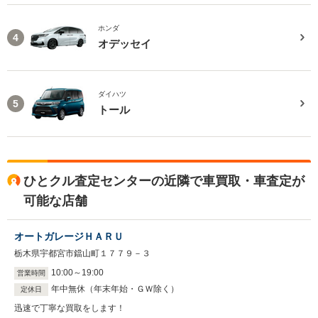
ホンダ
4
オデッセイ
ダイハツ
5
トール
ひとクル査定センターの近隣で車買取・車査定が
可能な店舗
オートガレージＨＡＲＵ
栃木県宇都宮市鐺山町１７７９－３
10
:
00
～
19
:
00
営業時間
年中無休（年末年始・ＧＷ除く）
定休日
迅速で丁寧な買取をします！