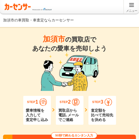
メニュー
加須市の車買取・車査定ならカーセンサー
加須市
の買取店で
あなたの愛車を売却しよう
1
2
3
STEP
STEP
STEP
愛車情報を
買取店から
査定額を
入力して
電話､メール
比べて売却先
査定申し込み
でご連絡
を決める
90秒で終わるカンタン入力