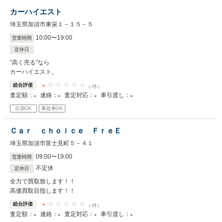
カーハイエスト
埼玉県加須市東栄１－１５－５
10
:
00
〜
19
:
00
営業時間
定休日
”高く売る”なら
カーハイエスト。
-
総合評価
（-件）
-
-
-
-
査定額：
連絡：
査定対応：
車引渡し：
出張OK
事故車OK
Ｃａｒ ｃｈｏｉｃｅ ＦｒｅＥ
埼玉県加須市富士見町５－４１
09
:
00
〜
19
:
00
営業時間
不定休
定休日
全力で買取致します！！
高価買取目指します！！
-
総合評価
（-件）
-
-
-
-
査定額：
連絡：
査定対応：
車引渡し：