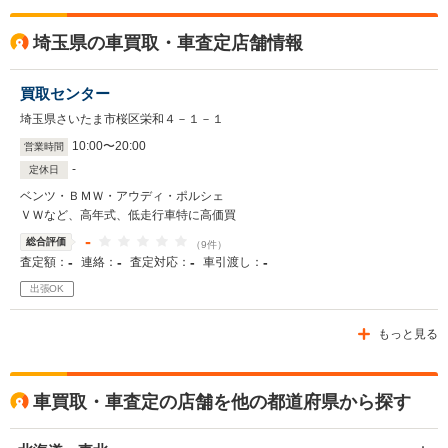
埼玉県の車買取・車査定店舗情報
買取センター
埼玉県さいたま市桜区栄和４－１－１
10
:
00
〜
20
:
00
営業時間
-
定休日
ベンツ・ＢＭＷ・アウディ・ポルシェ
ＶＷなど、高年式、低走行車特に高価買
-
総合評価
（9件）
-
-
-
-
査定額：
連絡：
査定対応：
車引渡し：
出張OK
もっと見る
車買取・車査定の店舗を他の都道府県から探す