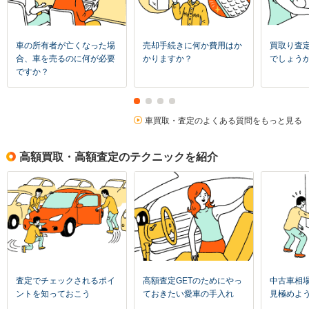
車の所有者が亡くなった場
売却手続きに何か費用はか
買取り査
合、車を売るのに何が必要
かりますか？
でしょう
ですか？
車買取・査定のよくある質問をもっと見る
高額買取・高額査定のテクニックを紹介
査定でチェックされるポイ
高額査定GETのためにやっ
中古車相
ントを知っておこう
ておきたい愛車の手入れ
見極めよ