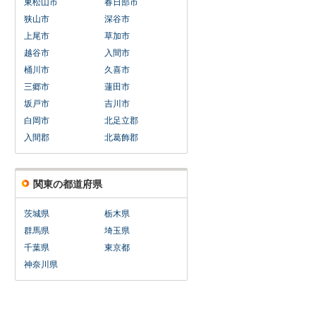
東松山市
春日部市
狭山市
深谷市
上尾市
草加市
越谷市
入間市
桶川市
久喜市
三郷市
蓮田市
坂戸市
吉川市
白岡市
北足立郡
入間郡
北葛飾郡
関東の都道府県
茨城県
栃木県
群馬県
埼玉県
千葉県
東京都
神奈川県