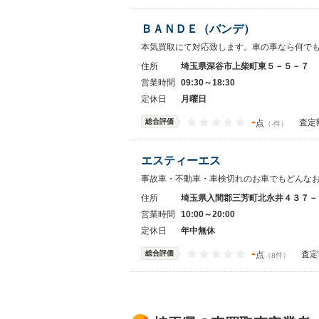
ＢＡＮＤＥ（バンデ）
本気買取にて対応致します。車の事なら何で
住所
埼玉県深谷市上柴町東５－５－７
営業時間
09:30～18:30
定休日
月曜日
-
総合評価
査定
点
（-件）
エスティーエス
事故車・不動車・車検切れのお車でもどんな
住所
埼玉県入間郡三芳町北永井４３７－
営業時間
10:00～20:00
定休日
年中無休
-
総合評価
査定
点
（8件）