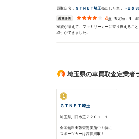
買取店名：
ＧＴＮＥＴ埼玉
売却した車：
トヨタ 8
4
4
総合評価
査定額：
連
点
家族が増えて、ファミリーカーに乗り換えること
取引ができました。
埼玉県の車買取査定業者
1
ＧＴＮＥＴ埼玉
埼玉県川口市芝７２０９－１
全国無料出張査定実施中！特に
スポーツカーは高価買取！