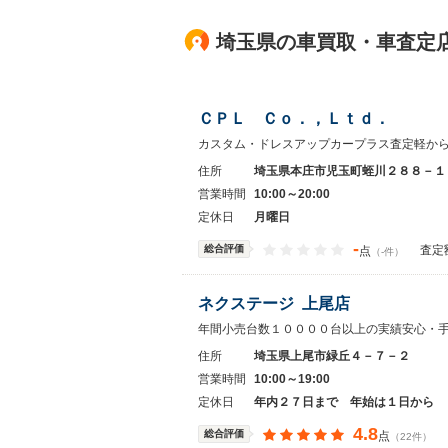
埼玉県の車買取・車査定
ＣＰＬ Ｃｏ．，Ｌｔｄ．
カスタム・ドレスアップカープラス査定軽か
住所
埼玉県本庄市児玉町蛭川２８８－１
営業時間
10:00～20:00
定休日
月曜日
-
総合評価
査定
点
（-件）
ネクステージ 上尾店
年間小売台数１００００台以上の実績安心・
住所
埼玉県上尾市緑丘４－７－２
営業時間
10:00～19:00
定休日
年内２７日まで 年始は１日から
4.8
総合評価
点
（22件）