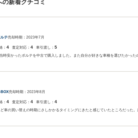
への新着クチコミ
ポルテ
売却時期：
2023年7月
4
4
5
絡：
査定対応：
車引渡し：
当時安かったポルテを中古で購入しました。また自分が好きな車種を選びたかった
-BOX
売却時期：
2023年8月
4
4
4
絡：
査定対応：
車引渡し：
うど車の買い替えの時期にさしかかるタイミングにきたと感じていたところだった。