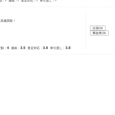
-
-
-
-
額：
連絡：
査定対応：
車引渡し：
は高価買取！
出張OK
事故車OK
4
3.5
3.8
3.8
定額：
連絡：
査定対応：
車引渡し：