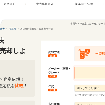
カタログ
中古車販売店
保険/ローン/他
車買取・車査定のカーセンサー
業者
埼玉県
川口市の車買取・査定業者一覧
法
売却しよ
売却方法
一括査
必須
メーカー・車種・
グレード
必須
へ査定依頼！
査定額を
比較
！
年式
必須
※不明の場合はおおよそでO
走行距離