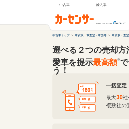
中古車
輸入車
中古車トップ
車買取・車査定・車売却
車買取・査定
選べる２つの売却方
愛車を提示
最高額
※
で
う！
一括査定
30
最大
社
複数社の