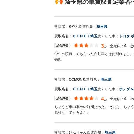
埼玉県の車買取査定業者
投稿者：
Kやん
都道府県：
埼玉県
買取店名：
ＧＴＮＥＴ埼玉
売却した車：
トヨタ 
3
4
総合評価
査定額：
連
点
学生の頃買ってもらった自動車とはお別れをし、
売却
投稿者：
COMON
都道府県：
埼玉県
買取店名：
ＧＴＮＥＴ埼玉
売却した車：
ホンダ N
4
4
総合評価
査定額：
連
点
ちょうど車の車検の時期だった。 それと、ちょ
見積りしてもらえた。
投稿者：
けんちゃん
都道府県：
埼玉県