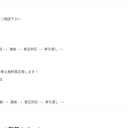
もご相談下さい
-
-
-
-
額：
連絡：
査定対応：
車引渡し：
お車も無料査定致します！
１
-
-
-
-
額：
連絡：
査定対応：
車引渡し：