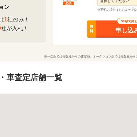
必須
ョン
※不明の場合はおおよそでO
1
は
社のみ！
90秒で終
無
0
社が入札！
申し込
料
※一括型では複数社からの査定額、オークション型では複数社から
・車査定店舗一覧