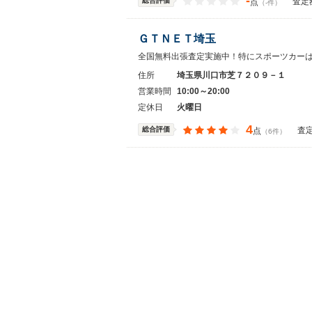
-
総合評価
査定
点
（-件）
ＧＴＮＥＴ埼玉
全国無料出張査定実施中！特にスポーツカー
住所
埼玉県川口市芝７２０９－１
営業時間
10:00～20:00
定休日
火曜日
4
総合評価
査
点
（6件）