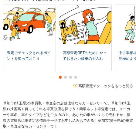
査定でチェックされるポイ
高額査定GETのためにやっ
中古車相
ントを知っておこう
ておきたい愛車の手入れ
見極めよ
高額査定テクニックをもっと見る
草加市(埼玉県)の車買取・車査定の店舗比較ならカーセンサーで。草加市(埼玉
県)で1番高く買ってくれる車買取店を探そう！簡単ネット車査定では、メーカ
ーや車名、車のタイプなどをご入力の上、あなたの車がいくらで売れるか、複
数の買取店に車査定の依頼を一括でお申し込みもできる！草加市(埼玉県)の車買
取・車査定ならカーセンサーで！