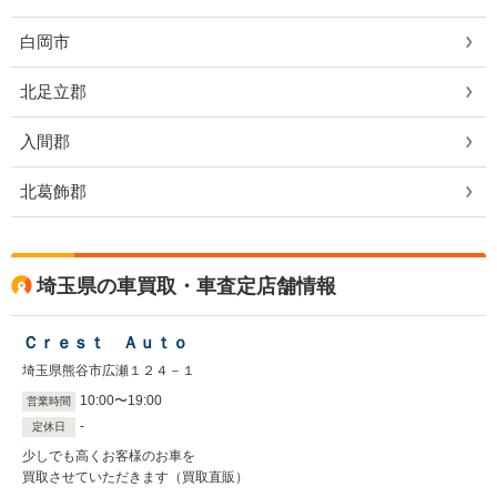
白岡市
北足立郡
入間郡
北葛飾郡
埼玉県の車買取・車査定店舗情報
Ｃｒｅｓｔ Ａｕｔｏ
埼玉県熊谷市広瀬１２４－１
10
:
00
〜
19
:
00
営業時間
-
定休日
少しでも高くお客様のお車を
買取させていただきます（買取直販）