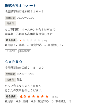
株式会社ミキオート
埼玉県草加市柿木町２１０－６
09
:
00
〜
20
:
00
営業時間
定休日
ミニ専門店！オースチンからＢＭＷまで
事故車・不動車も高価買取目指します！
-
総合評価
（-件）
-
-
-
-
査定額：
連絡：
査定対応：
車引渡し：
出張OK
事故車OK
ＣＡＲＲＯ
埼玉県草加市栄町２－８－３０
10
:
00
〜
19
:
00
営業時間
無し
定休日
クルマ売るならＣＡＲＲＯへ
あなたの愛車お任せください。
4.9
総合評価
（12件）
4.9
4.8
5
5
査定額：
連絡：
査定対応：
車引渡し：