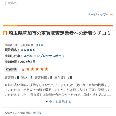
出張OK
ページトップへ
埼玉県草加市の車買取査定業者への新着クチコミ
投稿者：すいか
都道府県：
埼玉県
買取店名：
ＣＡＲＲＯ
売却した車：
スバル インプレッサスポーツ
売却時期：2026年3月
5
総合評価
5
5
5
5
査定額：
連絡：
査定対応：
車引渡し：
直前に高い金額の提示をしていただいてましたが、更に高い金額の提示をし
ていただき、想定以上の額で満足しました。引き渡し方法も丁寧に説明して
いただきました。 引き渡しは時間が合わなかったので、店鋪へ持ち込みしま
したが、受付もきちんと連携されていたため、スムーズに引き渡しすること
▼ 全てを表示する
ができました。 途中で値下げの話しの話しがないか不安でしたが、一切な
く、すぐ振込みもされて安心して取引ができました。
投稿者：みさ
都道府県：
埼玉県