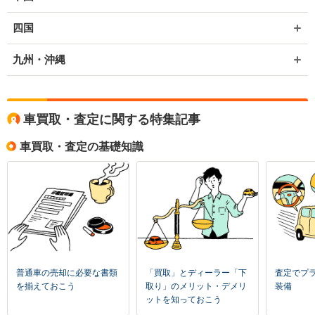
四国
九州・沖縄
車買取・査定に関する特集記事
車買取・査定の基礎知識
普通車の売却に必要な書類
「買取」とディーラー「下
査定でプ
を揃えておこう
取り」のメリット・デメリ
装備
ットを知っておこう