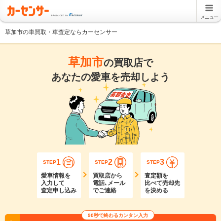
メニュー
草加市の車買取・車査定ならカーセンサー
草加市
の買取店で
あなたの愛車を売却しよう
1
2
3
STEP
STEP
STEP
愛車情報を
買取店から
査定額を
入力して
電話､メール
比べて売却先
査定申し込み
でご連絡
を決める
90秒で終わるカンタン入力