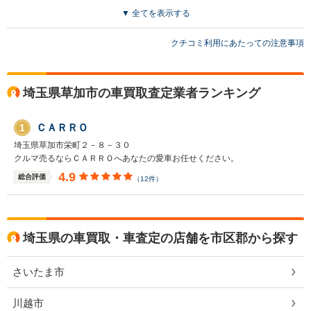
▼ 全てを表示する
買取店からの返信
クチコミ利用にあたっての注意事項
notiio様 この度は当社にてご売却頂き誠にありがとうございました。
お忙しい中ご来店頂きましたのでなるべくスムーズに取引できますよ
う心掛けました。 これからもご満足頂けるお店を目指しております。
またのご利用お待ちしております。
埼玉県草加市の車買取査定業者ランキング
ＣＡＲＲＯ
1
埼玉県草加市栄町２－８－３０
クルマ売るならＣＡＲＲＯへあなたの愛車お任せください。
4.9
総合評価
（12件）
埼玉県の車買取・車査定の店舗を市区郡から探す
さいたま市
川越市