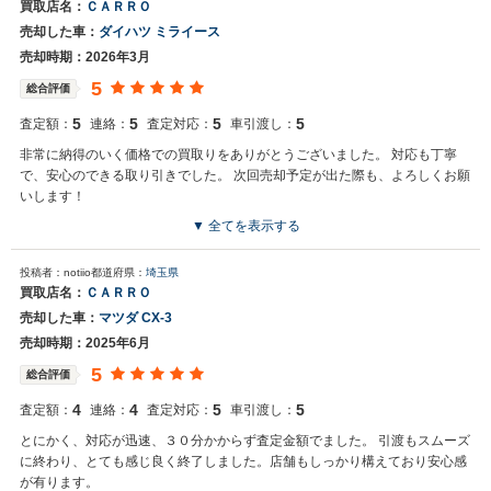
買取店名：
ＣＡＲＲＯ
売却した車：
ダイハツ ミライース
売却時期：2026年3月
5
総合評価
5
5
5
5
査定額：
連絡：
査定対応：
車引渡し：
非常に納得のいく価格での買取りをありがとうございました。 対応も丁寧
で、安心のできる取り引きでした。 次回売却予定が出た際も、よろしくお願
いします！
▼ 全てを表示する
買取店からの返信
投稿者：notiio
都道府県：
埼玉県
みさ様この度は再度のご利用誠にありがとうございました。 場所が遠
買取店名：
ＣＡＲＲＯ
いのにもかかわらず当店をお選び頂き誠に感謝しております。 次回も
売却した車：
マツダ CX-3
是非ご依頼お待ちしております。
売却時期：2025年6月
5
総合評価
4
4
5
5
査定額：
連絡：
査定対応：
車引渡し：
とにかく、対応が迅速、３０分かからず査定金額でました。 引渡もスムーズ
に終わり、とても感じ良く終了しました。店舗もしっかり構えており安心感
が有ります。