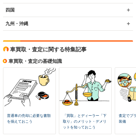
四国
九州・沖縄
車買取・査定に関する特集記事
車買取・査定の基礎知識
普通車の売却に必要な書類
「買取」とディーラー「下
査定でプ
を揃えておこう
取り」のメリット・デメリ
装備
ットを知っておこう