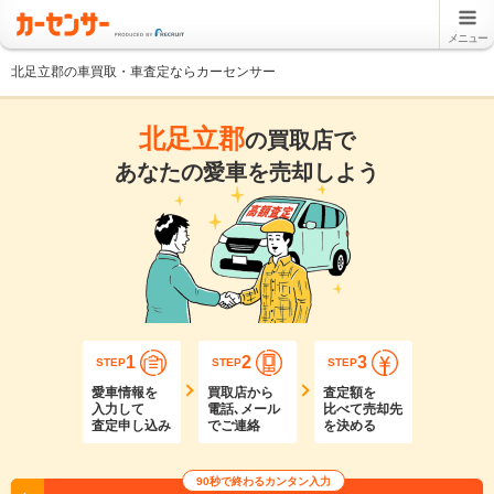
メニュー
北足立郡の車買取・車査定ならカーセンサー
北足立郡
の買取店で
あなたの愛車を売却しよう
1
2
3
STEP
STEP
STEP
愛車情報を
買取店から
査定額を
入力して
電話､メール
比べて売却先
査定申し込み
でご連絡
を決める
90秒で終わるカンタン入力