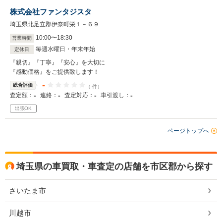
株式会社ファンタジスタ
埼玉県北足立郡伊奈町栄１－６９
10
:
00
〜
18
:
30
営業時間
毎週水曜日・年末年始
定休日
『親切』『丁寧』『安心』を大切に
『感動価格』をご提供致します！
-
総合評価
（-件）
-
-
-
-
査定額：
連絡：
査定対応：
車引渡し：
出張OK
ページトップへ
埼玉県の車買取・車査定の店舗を市区郡から探す
さいたま市
川越市