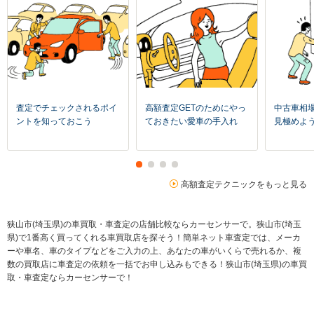
査定でチェックされるポイ
高額査定GETのためにやっ
中古車相
ントを知っておこう
ておきたい愛車の手入れ
見極めよ
高額査定テクニックをもっと見る
狭山市(埼玉県)の車買取・車査定の店舗比較ならカーセンサーで。狭山市(埼玉
県)で1番高く買ってくれる車買取店を探そう！簡単ネット車査定では、メーカ
ーや車名、車のタイプなどをご入力の上、あなたの車がいくらで売れるか、複
数の買取店に車査定の依頼を一括でお申し込みもできる！狭山市(埼玉県)の車買
取・車査定ならカーセンサーで！