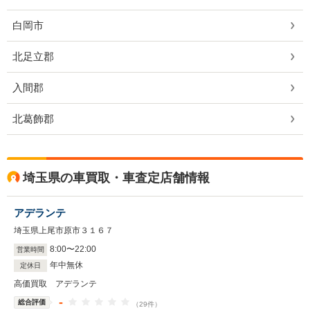
白岡市
北足立郡
入間郡
北葛飾郡
埼玉県の車買取・車査定店舗情報
アデランテ
埼玉県上尾市原市３１６７
8
:
00
〜
22
:
00
営業時間
年中無休
定休日
高価買取 アデランテ
-
総合評価
（29件）