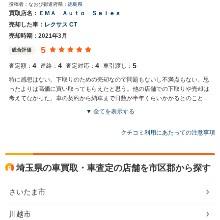
投稿者：なおぴ
都道府県：
徳島県
買取店名：
ＥＭＡ Ａｕｔｏ Ｓａｌｅｓ
売却した車：
レクサス CT
売却時期：2021年3月
5
総合評価
4
4
4
5
査定額：
連絡：
査定対応：
車引渡し：
特に感想はない。下取りのための売却なので問題もないし不満点もない。思
ったよりは高価に買い取ってもらえたと思う。他の店舗での下取りや売却は
考えてなかった。車の契約から納車まで日数が半年くらいかかるとのことな
ので。
▼ 全てを表示する
クチコミ利用にあたっての注意事項
埼玉県の車買取・車査定の店舗を市区郡から探す
さいたま市
川越市