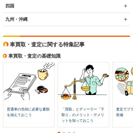
四国
九州・沖縄
車買取・査定に関する特集記事
車買取・査定の基礎知識
普通車の売却に必要な書類
「買取」とディーラー「下
査定でプ
を揃えておこう
取り」のメリット・デメリ
装備
ットを知っておこう