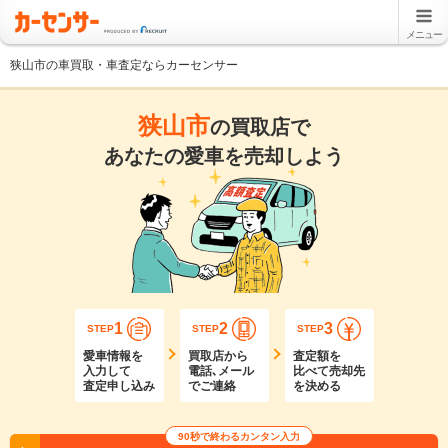
メニュー
狭山市の車買取・車査定ならカーセンサー
狭山市
の買取店で
あなたの愛車を売却しよう
1
2
3
STEP
STEP
STEP
愛車情報を
買取店から
査定額を
入力して
電話､メール
比べて売却先
査定申し込み
でご連絡
を決める
90秒で終わるカンタン入力