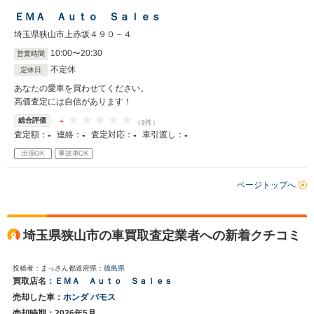
ＥＭＡ Ａｕｔｏ Ｓａｌｅｓ
埼玉県狭山市上赤坂４９０－４
10
:
00
〜
20
:
30
営業時間
不定休
定休日
あなたの愛車を買わせてください。
高価査定には自信があります！
-
総合評価
（3件）
-
-
-
-
査定額：
連絡：
査定対応：
車引渡し：
出張OK
事故車OK
ページトップへ
埼玉県狭山市の車買取査定業者への新着クチコミ
投稿者：まっさん
都道府県：
徳島県
買取店名：
ＥＭＡ Ａｕｔｏ Ｓａｌｅｓ
売却した車：
ホンダ バモス
売却時期：2026年5月