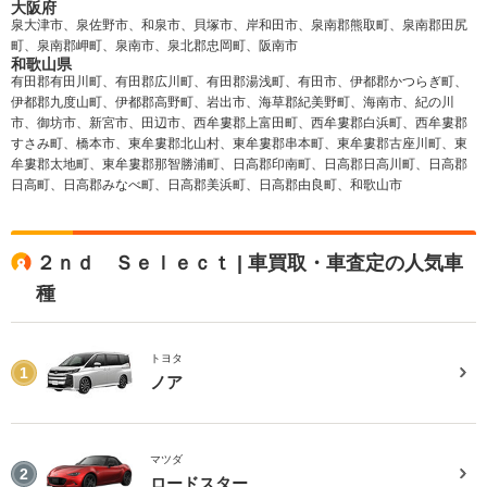
大阪府
泉大津市、泉佐野市、和泉市、貝塚市、岸和田市、泉南郡熊取町、泉南郡田尻
町、泉南郡岬町、泉南市、泉北郡忠岡町、阪南市
和歌山県
有田郡有田川町、有田郡広川町、有田郡湯浅町、有田市、伊都郡かつらぎ町、
伊都郡九度山町、伊都郡高野町、岩出市、海草郡紀美野町、海南市、紀の川
市、御坊市、新宮市、田辺市、西牟婁郡上富田町、西牟婁郡白浜町、西牟婁郡
すさみ町、橋本市、東牟婁郡北山村、東牟婁郡串本町、東牟婁郡古座川町、東
牟婁郡太地町、東牟婁郡那智勝浦町、日高郡印南町、日高郡日高川町、日高郡
日高町、日高郡みなべ町、日高郡美浜町、日高郡由良町、和歌山市
２ｎｄ Ｓｅｌｅｃｔ | 車買取・車査定の人気車
種
トヨタ
1
ノア
マツダ
2
ロードスター