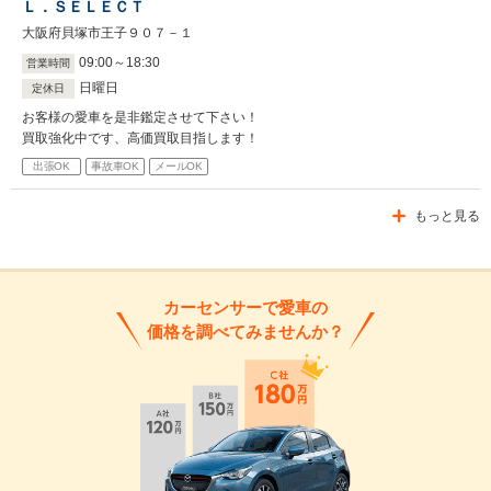
Ｌ．ＳＥＬＥＣＴ
大阪府貝塚市王子９０７－１
09
:
00
～
18
:
30
営業時間
日曜日
定休日
お客様の愛車を是非鑑定させて下さい！
買取強化中です、高価買取目指します！
出張OK
事故車OK
メールOK
もっと見る
カーセンサーで愛車の
価格を調べてみませんか？