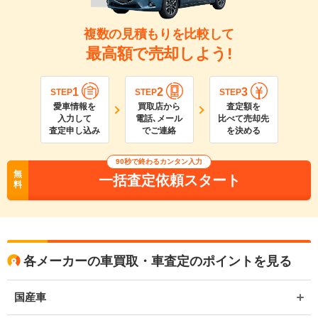
複数の見積もりを比較して
最高額で売却しよう!
1
2
3
STEP
STEP
STEP
愛車情報を
買取店から
査定額を
入力して
電話､メール
比べて売却先
査定申し込み
でご連絡
を決める
90
秒で終わるカンタン入力
無
一括査定依頼スタート
料
各メーカーの車買取・車査定のポイントを見る
国産車