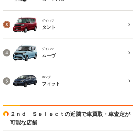
ダイハツ
3
タント
ダイハツ
4
ムーヴ
ホンダ
5
フィット
２ｎｄ Ｓｅｌｅｃｔの近隣で車買取・車査定が
可能な店舗