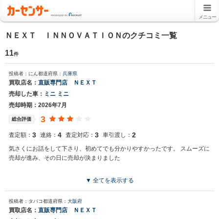
メニュー
ＮＥＸＴ ＩＮＮＯＶＡＴＩＯＮのクチコミ一覧
11
件
投稿者：にん
都道府県：
兵庫県
買取店名：
直販専門店 ＮＥＸＴ
売却した車：
ミニ ミニ
売却時期：2026年7月
3
総合評価
3
4
3
2
査定額：
連絡：
査定対応：
車引渡し：
気さくにお話をして下さり、初めてでも分かりやすかったです。 スムーズに
売却が進み、その日に売却が決まりました
▼ 全てを表示する
投稿者：タバコ
都道府県：
大阪府
買取店名：
直販専門店 ＮＥＸＴ