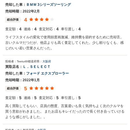
売却した車：
ＢＭＷ 3シリーズツーリング
売却時期：2022年2月
4
総合評価
4
4
4
4
査定額：
連絡：
査定対応：
車引渡し：
ライフスタイルの変化で使用頻度画激減、維持費を節約するために売却舌。
古いクルマだつだが、他店よりも高く査定してくれた。少し頼りなくも、感
じのいい若い営業さんだった。
投稿者：Teetu48
都道府県：
大阪府
買取店名：
Ｌ．ＳＥＬＥＣＴ
売却した車：
フォード エクスプローラー
売却時期：2022年1月
5
総合評価
5
5
5
5
査定額：
連絡：
査定対応：
車引渡し：
高く買取してもらい、店員の態度、言葉遣いも良く気持ちよく次のクルマを
買う意欲がわきました。 またお店もキレイだったので長く付き合っていける
ような感じがしました。。