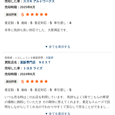
売却した車：
スズキ アルトワークス
売却時期：2025年8月
5
総合評価
5
5
5
4
査定額：
連絡：
査定対応：
車引渡し：
非常に気持ち良い対応でした、大変満足です。
▼ 全てを表示する
投稿者：シエしょうンタ
都道府県：
大阪府
買取店名：
直販専門店 ＮＥＸＴ
売却した車：
トヨタ ライズ
売却時期：2024年8月
5
総合評価
5
5
5
5
査定額：
連絡：
査定対応：
車引渡し：
いつも売る時はこのお店を利用しています。 気持ちよく1発でこちらの希望
の価格に挑戦していただき その期待に答えてくれます。査定もスムーズで説
明をしながらしてくれるのでわかりやすくて安心して売ることができまし
た。車を引き渡す日もわかりやすく丁寧なので安心して引き渡しを完了する
▼ 全てを表示する