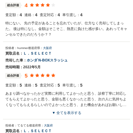
4
総合評価
4
4
4
4
査定額：
連絡：
査定対応：
車引渡し：
特にない。 先の予定があることを忘れていたが、仕方なく売却してしまっ
た。 後は特になし。金額はそこそこ、熱意に負けた感が多い。あれってキャ
ンセルできたのだろうか？？
投稿者：hummer
都道府県：
大阪府
買取店名：
Ｌ．ＳＥＬＥＣＴ
売却した車：
ホンダ N-BOXスラッシュ
売却時期：2022年5月
5
総合評価
5
5
5
5
査定額：
連絡：
査定対応：
車引渡し：
あまり調べなかったかど実際に利用してよかったと思う、診察丁寧に対応し
てもらえてよかったと思う、金額も悪くなかったと思う、次の人に気持ちよ
くなってもらえるらしいのでよかったと思う、また機会があればお願いした
いと思った、
▼ 全てを表示する
投稿者：てるてる
都道府県：
大阪府
買取店名：
Ｌ．ＳＥＬＥＣＴ