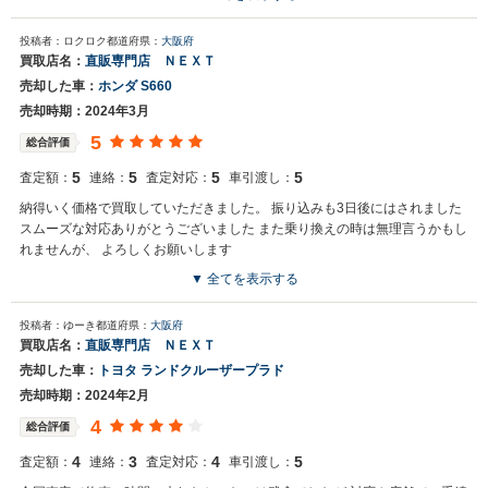
ことができてよかったです。 また利用したいと思います。
投稿者：ロクロク
都道府県：
大阪府
買取店名：
直販専門店 ＮＥＸＴ
売却した車：
ホンダ S660
売却時期：2024年3月
5
総合評価
5
5
5
5
査定額：
連絡：
査定対応：
車引渡し：
納得いく価格で買取していただきました。 振り込みも3日後にはされました
スムーズな対応ありがとうございました また乗り換えの時は無理言うかもし
れませんが、 よろしくお願いします
▼ 全てを表示する
投稿者：ゆーき
都道府県：
大阪府
買取店名：
直販専門店 ＮＥＸＴ
売却した車：
トヨタ ランドクルーザープラド
売却時期：2024年2月
4
総合評価
4
3
4
5
査定額：
連絡：
査定対応：
車引渡し：