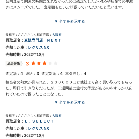
合同査定で約束の時間に来れなかったのは残念でしたが 対応や店舗での手続
きはスムーズでした。 査定額もだいぶ頑張っていただいたと思います。
▼ 全てを表示する
投稿者：ささささしん
都道府県：
大阪府
買取店名：
直販専門店 ＮＥＸＴ
売却した車：
レクサス NX
売却時期：2022年10月
3
総合評価
4
3
4
4
査定額：
連絡：
査定対応：
車引渡し：
担当者の熱意が見られた。２０００００ほど他社より高く買い取ってもらっ
た。即日で引き取りだったが、二週間後に旅行の予定があるのをすっかり忘
れていたので困ったことになった。
▼ 全てを表示する
投稿者：ささささしん
都道府県：
大阪府
買取店名：
Ｌ．ＳＥＬＥＣＴ
売却した車：
レクサス NX
売却時期：2022年10月