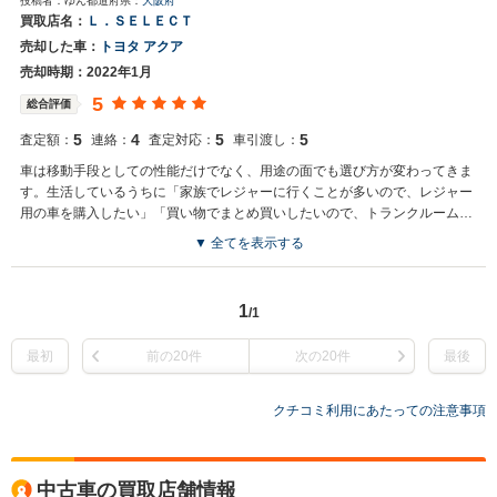
投稿者：ゆん
都道府県：
大阪府
買取店名：
Ｌ．ＳＥＬＥＣＴ
売却した車：
トヨタ アクア
売却時期：2022年1月
5
総合評価
5
4
5
5
査定額：
連絡：
査定対応：
車引渡し：
車は移動手段としての性能だけでなく、用途の面でも選び方が変わってきま
す。生活しているうちに「家族でレジャーに行くことが多いので、レジャー
用の車を購入したい」「買い物でまとめ買いしたいので、トランクルームの
広い車を選びたいとおもいました。
▼ 全てを表示する
1
/1
最初
前の20件
次の20件
最後
クチコミ利用にあたっての注意事項
中古車の買取店舗情報