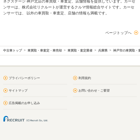
ネクステージ 神戸北店の車買取・車査定、店舗情報を提供しています。カーセ
ンサーは、株式会社リクルートが運営するクルマ情報総合サイトです。カーセ
ンサーでは、 以外の車買取・車査定、店舗の情報も満載です。
ページトップへ
中古車トップ
車買取・車査定・車売却
車買取・査定業者
兵庫県
神戸市の車買取・
プライバシーポリシー
利用規約
サイトマップ
お問い合わせ・ご要望
広告掲載のお申し込み