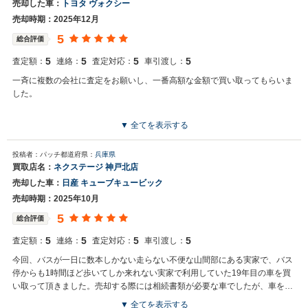
売却した車：
トヨタ ヴォクシー
売却時期：2025年12月
5
総合評価
5
5
5
5
査定額：
連絡：
査定対応：
車引渡し：
一斉に複数の会社に査定をお願いし、一番高額な金額で買い取ってもらいま
した。
▼ 全てを表示する
投稿者：パッチ
都道府県：
兵庫県
買取店名：
ネクステージ 神戸北店
売却した車：
日産 キューブキュービック
売却時期：2025年10月
5
総合評価
5
5
5
5
査定額：
連絡：
査定対応：
車引渡し：
今回、バスが一日に数本しかない走らない不便な山間部にある実家で、バス
停からも1時間ほど歩いてしか来れない実家で利用していた19年目の車を買
い取って頂きました。売却する際には相続書類が必要な車でしたが、車を保
管している実家まで査定に来て下さり、予想以上の高額査定をご提示いただ
▼ 全てを表示する