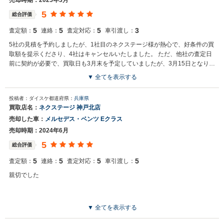
売却時期：2025年3月
5
総合評価
5
5
5
3
査定額：
連絡：
査定対応：
車引渡し：
5社の見積を予約しましたが、1社目のネクステージ様が熱心で、好条件の買
取額を提示くださり、4社はキャンセルいたしました。 ただ、他社の査定日
前に契約が必要で、買取日も3月末を予定していましたが、3月15日となり、
その点については残念でした。 査定額には満足していますので、こんな不満
▼ 全てを表示する
は抱くべきではないと思いますので、5点評価です。
投稿者：ダイスケ
都道府県：
兵庫県
買取店名：
ネクステージ 神戸北店
売却した車：
メルセデス・ベンツ Eクラス
売却時期：2024年6月
5
総合評価
5
5
5
5
査定額：
連絡：
査定対応：
車引渡し：
親切でした
▼ 全てを表示する