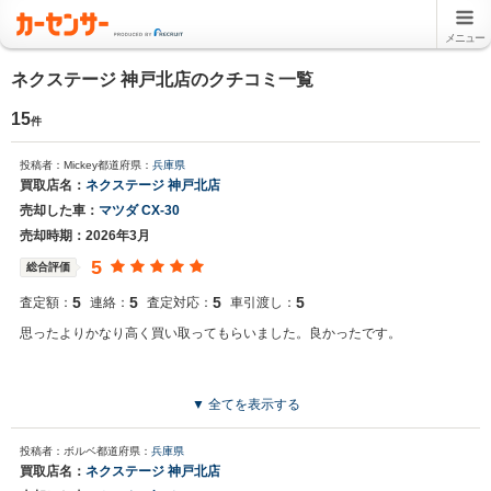
メニュー
ネクステージ 神戸北店のクチコミ一覧
15
件
投稿者：Mickey
都道府県：
兵庫県
買取店名：
ネクステージ 神戸北店
売却した車：
マツダ CX-30
売却時期：2026年3月
5
総合評価
5
5
5
5
査定額：
連絡：
査定対応：
車引渡し：
思ったよりかなり高く買い取ってもらいました。良かったです。
▼ 全てを表示する
投稿者：ボルベ
都道府県：
兵庫県
買取店名：
ネクステージ 神戸北店