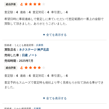
4
総合評価
4
4
4
4
査定額：
連絡：
査定対応：
車引渡し：
希望日時に事前連絡しで査定しに来ていただいて想定範囲の一番上の金額で
買取して頂きました。ありがとうございました。
▼ 全てを表示する
投稿者：うえとも
都道府県：
兵庫県
買取店名：
ネクステージ 神戸北店
売却した車：
日産 ノート
売却時期：2025年7月
4
総合評価
4
4
4
4
査定額：
連絡：
査定対応：
車引渡し：
査定予約もスムーズで査定時も他社より早く見積もりが出て決める事ができ
ました。
▼ 全てを表示する
投稿者：なかた
都道府県：
兵庫県