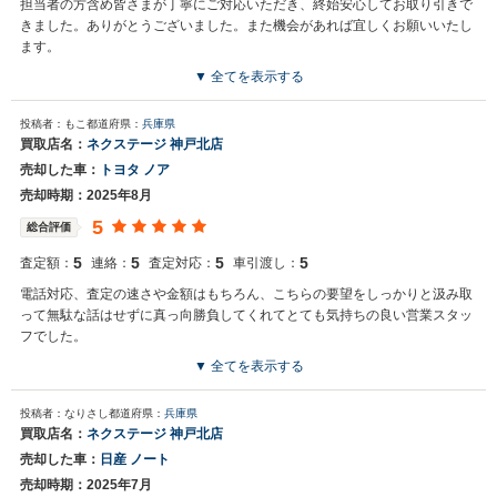
担当者の方含め皆さまが丁寧にご対応いただき、終始安心してお取り引きで
きました。ありがとうございました。また機会があれば宜しくお願いいたし
ます。
▼ 全てを表示する
投稿者：もこ
都道府県：
兵庫県
買取店名：
ネクステージ 神戸北店
売却した車：
トヨタ ノア
売却時期：2025年8月
5
総合評価
5
5
5
5
査定額：
連絡：
査定対応：
車引渡し：
電話対応、査定の速さや金額はもちろん、こちらの要望をしっかりと汲み取
って無駄な話はせずに真っ向勝負してくれてとても気持ちの良い営業スタッ
フでした。
▼ 全てを表示する
投稿者：なりさし
都道府県：
兵庫県
買取店名：
ネクステージ 神戸北店
売却した車：
日産 ノート
売却時期：2025年7月