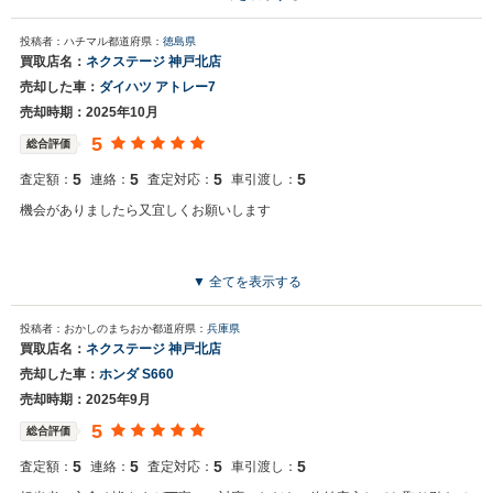
きましたので、即売却契約いたしました。 その後、必要な相続書類等や売却
書類等の手続きも買取店に出向くことなく、郵送で簡潔にやり取りする仕組
投稿者：ハチマル
都道府県：
徳島県
みで時間を取られず良かったです。 また、車の引取り当日も買取店から依頼
買取店名：
ネクステージ 神戸北店
された陸送業者さんが、実家まで一人でバスで来られて、売却する車に乗っ
売却した車：
ダイハツ アトレー7
て帰られ無事に売却する事が出来ました。 この度は、査定～引取り～売却金
額の入金までスムーズにお取引で完結いたしましたので、不安も無く大変助
売却時期：2025年10月
かりました。またの機会にご縁があれば再度利用したいと思いました。
5
総合評価
5
5
5
5
査定額：
連絡：
査定対応：
車引渡し：
機会がありましたら又宜しくお願いします
▼ 全てを表示する
投稿者：おかしのまちおか
都道府県：
兵庫県
買取店名：
ネクステージ 神戸北店
売却した車：
ホンダ S660
売却時期：2025年9月
5
総合評価
5
5
5
5
査定額：
連絡：
査定対応：
車引渡し：