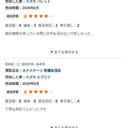
売却した車：
スズキ パレット
売却時期：2026年8月
4
総合評価
4
3
1
2
査定額：
連絡：
査定対応：
車引渡し：
他社価格を待っている間に文句を言わないで欲しかった
▼ 全てを表示する
投稿者：なご
都道府県：
岐阜県
買取店名：
ネクステージ 美濃加茂店
売却した車：
スズキ エブリイ
売却時期：2026年8月
4
総合評価
5
5
5
4
査定額：
連絡：
査定対応：
車引渡し：
丁寧な対応でよかったです
▼ 全てを表示する