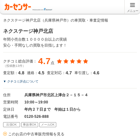
メニュー
ネクステージ神戸北店（兵庫県神戸市）の車買取・車査定情報
ネクステージ神戸北店
年間小売台数１００００台以上の実績
安心・手間なしの買取を目指します！
4.7
クチコミ総合評価：
点
（投稿数13件）
4.8
4.5
4.7
4.6
査定額：
連絡：
査定対応：
車引渡し：
▼ クチコミ評点について
住所
兵庫県神戸市北区上津台２－１５－４
営業時間
10:00～19:00
定休日
年内２７日まで 年始は１日から
電話番号
0120-526-888
出張OK
事故車OK
メールOK
このお店の中古車販売情報を見る