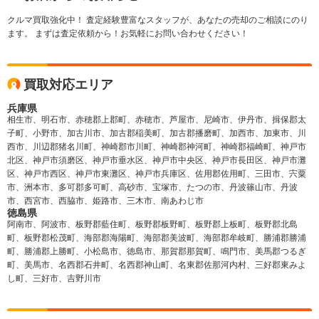
クルマ買取強化中！ 査定経験豊富なスタッフが、あなたの売却のご相談にのり
ます。 まずは査定依頼から！お気軽にお問い合わせください！
買取対応エリア
兵庫県
相生市、明石市、赤穂郡上郡町、赤穂市、芦屋市、尼崎市、伊丹市、揖保郡太
子町、小野市、加古川市、加古郡稲美町、加古郡播磨町、加西市、加東市、川
西市、川辺郡猪名川町、神崎郡市川町、神崎郡神河町、神崎郡福崎町、神戸市
北区、神戸市須磨区、神戸市垂水区、神戸市中央区、神戸市長田区、神戸市灘
区、神戸市西区、神戸市東灘区、神戸市兵庫区、佐用郡佐用町、三田市、宍粟
市、洲本市、多可郡多可町、高砂市、宝塚市、たつの市、丹波篠山市、丹波
市、西宮市、西脇市、姫路市、三木市、南あわじ市
徳島県
阿南市、阿波市、板野郡藍住町、板野郡板野町、板野郡上板町、板野郡北島
町、板野郡松茂町、海部郡海陽町、海部郡美波町、海部郡牟岐町、勝浦郡勝浦
町、勝浦郡上勝町、小松島市、徳島市、那賀郡那賀町、鳴門市、美馬郡つるぎ
町、美馬市、名西郡石井町、名西郡神山町、名東郡佐那河内村、三好郡東みよ
し町、三好市、吉野川市