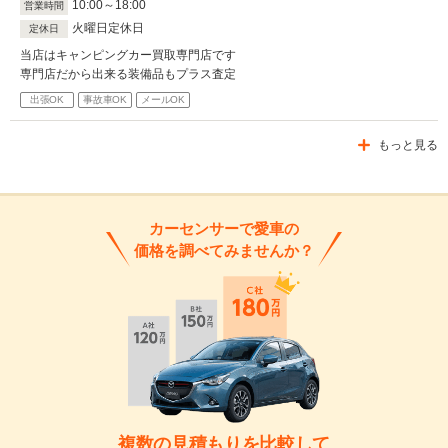
10
:
00
～
18
:
00
営業時間
火曜日定休日
定休日
当店はキャンピングカー買取専門店です
専門店だから出来る装備品もプラス査定
出張OK
事故車OK
メールOK
もっと見る
カーセンサーで愛車の
価格を調べてみませんか？
複数の見積もりを比較して