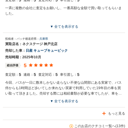
5
5
5
5
査定額：
連絡：
査定対応：
車引渡し：
一斉に複数の会社に査定をお願いし、一番高額な金額で買い取ってもらいま
した。
▼ 全てを表示する
投稿者：パッチ
都道府県：
兵庫県
買取店名：ネクステージ 神戸北店
売却した車：
日産 キューブキュービック
売却時期：2025年10月
5
総合評価
5
5
5
5
査定額：
連絡：
査定対応：
車引渡し：
今回、バスが一日に数本しかない走らない不便な山間部にある実家で、バス
停からも1時間ほど歩いてしか来れない実家で利用していた19年目の車を買
い取って頂きました。売却する際には相続書類が必要な車でしたが、車を保
管している実家まで査定に来て下さり、予想以上の高額査定をご提示いただ
▼ 全てを表示する
きましたので、即売却契約いたしました。 その後、必要な相続書類等や売却
書類等の手続きも買取店に出向くことなく、郵送で簡潔にやり取りする仕組
もっと見る
みで時間を取られず良かったです。 また、車の引取り当日も買取店から依頼
された陸送業者さんが、実家まで一人でバスで来られて、売却する車に乗っ
て帰られ無事に売却する事が出来ました。 この度は、査定～引取り～売却金
このお店のクチコミ一覧へ(13件)