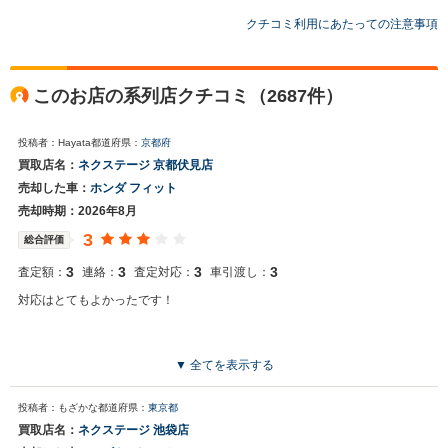
額の入金までスムーズにお取引で完結いたしましたので、不安も無く大変助
クチコミ利用にあたっての注意事項
かりました。またの機会にご縁があれば再度利用したいと思いました。
このお店の系列店クチコミ（2687件）
投稿者：Hayata
都道府県：
京都府
買取店名：
ネクステージ 京都伏見店
売却した車：
ホンダ フィット
売却時期：2026年8月
3
総合評価
3
3
3
3
査定額：
連絡：
査定対応：
車引渡し：
対応はとてもよかったです！
▼ 全てを表示する
投稿者：もざかな
都道府県：
東京都
買取店名：
ネクステージ 池袋店